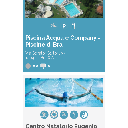
Piscina Acqua e Company -
Piscine di Bra
Via Senator Sartori, 33
12042 - Bra (CN)
0.0
0
Centro Natatorio Eugenio