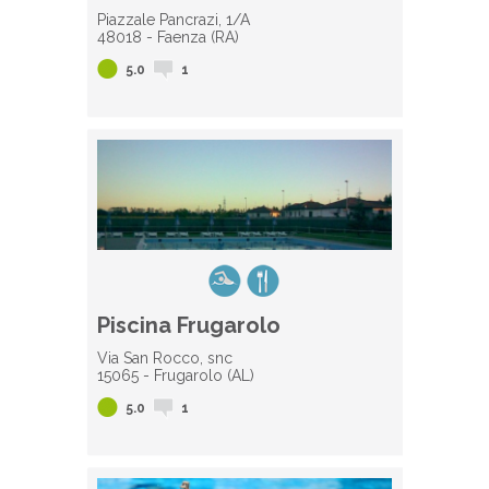
Piazzale Pancrazi, 1/A
48018 - Faenza (RA)
5.0
1
Piscina Frugarolo
Via San Rocco, snc
15065 - Frugarolo (AL)
5.0
1