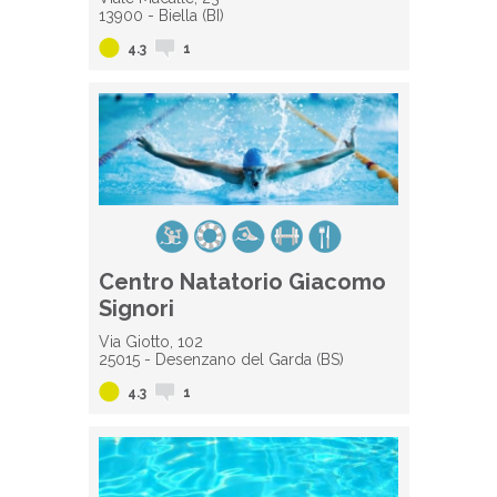
13900 - Biella (BI)
4.3
1
Centro Natatorio Giacomo
Signori
Via Giotto, 102
25015 - Desenzano del Garda (BS)
4.3
1