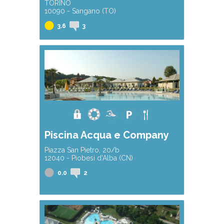
TORINO
10090 - Sangano (TO)
3.6
3
Piscina Acqua e Company
Piazza San Pietro, 20/b
12040 - Piobesi d'Alba (CN)
0.0
2