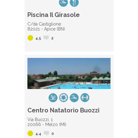
Piscina Il Girasole
C/da Castiglione
82021 - Apice (BN)
4.5
2
Centro Natatorio Buozzi
Via Buozzi, 1
20066 - Melzo (MI)
4.4
0