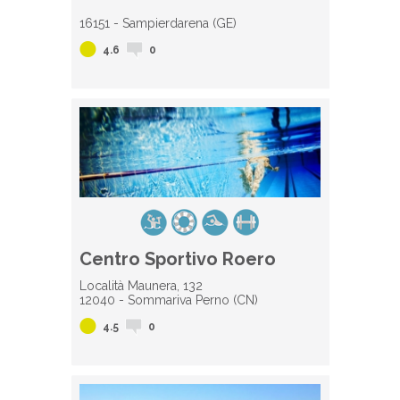
16151 - Sampierdarena (GE)
4.6
0
Centro Sportivo Roero
Località Maunera, 132
12040 - Sommariva Perno (CN)
4.5
0