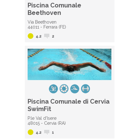
Piscina Comunale
Beethoven
Via Beethoven
44011 - Ferrara (FE)
4.2
2
Piscina Comunale di Cervia
SwimFit
P.le Val d'Isere
48015 - Cervia (RA)
4.2
1