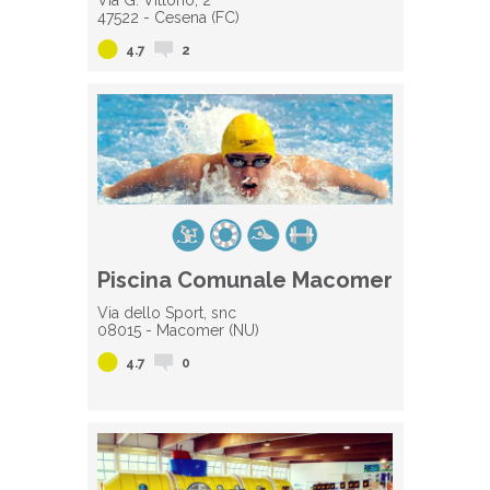
Via G. Vittorio, 2
47522 - Cesena (FC)
4.7
2
Piscina Comunale Macomer
Via dello Sport, snc
08015 - Macomer (NU)
4.7
0