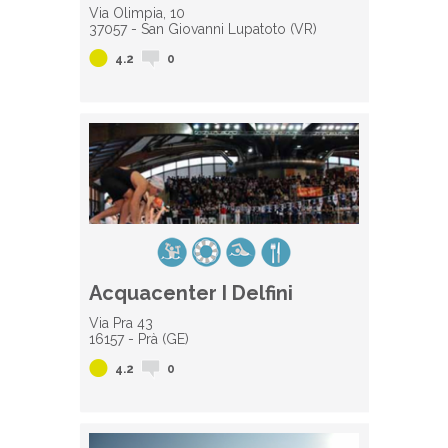
Via Olimpia, 10
37057 - San Giovanni Lupatoto (VR)
4.2
0
Acquacenter I Delfini
Via Pra 43
16157 - Prà (GE)
4.2
0