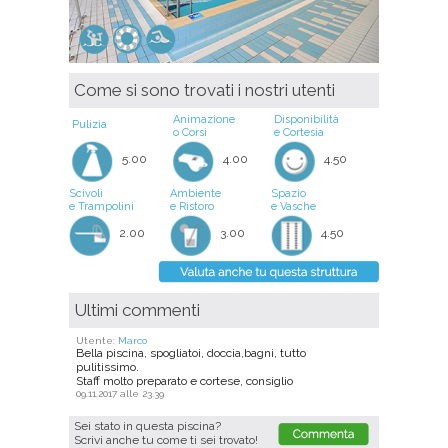
Come si sono trovati i nostri utenti
Animazione
Disponibilità
Pulizia
o Corsi
e Cortesia
5.00
4.00
4.50
Scivoli
Ambiente
Spazio
e Trampolini
e Ristoro
e Vasche
2.00
3.00
4.50
Ultimi commenti
Utente:
Marco
Bella piscina, spogliatoi, doccia,bagni, tutto
pulitissimo.
Staff molto preparato e cortese, consiglio
09.11.2017 alle 23.39
Sei stato in questa piscina?
Scrivi anche tu come ti sei trovato!