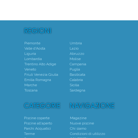
Piemonte
Umbria
Valle d'Aosta
Lazio
Liguria
Abruzzo
Lombardia
Molise
Trentino Alto Adige
Campania
Veneto
Puglia
Friuli Venezia Giulia
Basilicata
Emilia Romagna
Calabria
Marche
Sicilia
Toscana
Sardegna
Piscine coperte
Magazine
Piscine all'aperto
Nuove piscine
Parchi Acquatici
Chi siamo
Terme
Condizioni di utilizzo