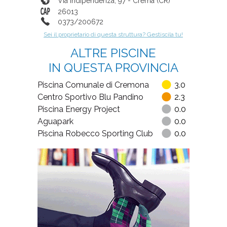
Via Indipendenza, 97
-
Crema
(
CR
)
26013
0373/200672
Sei il proprietario di questa struttura? Gestiscila tu!
ALTRE PISCINE
IN QUESTA PROVINCIA
Piscina Comunale di Cremona
3.0
Centro Sportivo Blu Pandino
2.3
Piscina Energy Project
0.0
Aguapark
0.0
Piscina Robecco Sporting Club
0.0