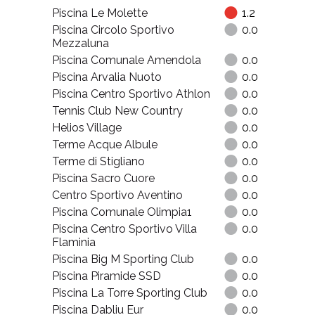
Piscina Le Molette
1.2
Piscina Circolo Sportivo
0.0
Mezzaluna
Piscina Comunale Amendola
0.0
Piscina Arvalia Nuoto
0.0
Piscina Centro Sportivo Athlon
0.0
Tennis Club New Country
0.0
Helios Village
0.0
Terme Acque Albule
0.0
Terme di Stigliano
0.0
Piscina Sacro Cuore
0.0
Centro Sportivo Aventino
0.0
Piscina Comunale Olimpia1
0.0
Piscina Centro Sportivo Villa
0.0
Flaminia
Piscina Big M Sporting Club
0.0
Piscina Piramide SSD
0.0
Piscina La Torre Sporting Club
0.0
Piscina Dabliu Eur
0.0