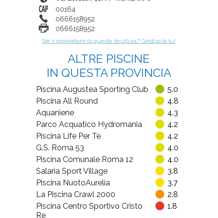
00164
0666158952
0666158952
Sei il proprietario di questa struttura? Gestiscila tu!
ALTRE PISCINE
IN QUESTA PROVINCIA
Piscina Augustea Sporting Club
5.0
Piscina All Round
4.8
Aquaniene
4.3
Parco Acquatico Hydromania
4.2
Piscina Life Per Te
4.2
G.S. Roma 53
4.0
Piscina Comunale Roma 12
4.0
Salaria Sport Village
3.8
Piscina NuotoAurelia
3.7
La Piscina Crawl 2000
2.8
Piscina Centro Sportivo Cristo
1.8
Re