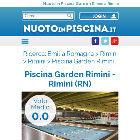
Nuoto in Piscina Garden Rimini a Rimini
Ricerca:
Emilia Romagna
>
Rimini
>
Rimini
>
Piscina Garden Rimini
Piscina Garden Rimini
-
Rimini (RN)
Voto
Medio
0.0