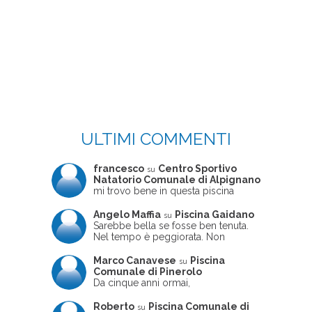
ULTIMI COMMENTI
francesco
Centro Sportivo
su
Natatorio Comunale di Alpignano
mi trovo bene in questa piscina
Angelo Maffia
Piscina Gaidano
su
Sarebbe bella se fosse ben tenuta.
Nel tempo è peggiorata. Non
sempre ben frequentata, un tizio che
ne usciva insieme a me non ha
Marco Canavese
Piscina
su
ritrovato le sue scarpe! Peccato
Comunale di Pinerolo
perché potrebbe essere un'ottima
Da cinque anni ormai,
struttura, ma è trascurata e
costantemente, ogni sabato
frequentata non magnificamente
pomeriggio trascorro cinque-sei ore
Roberto
Piscina Comunale di
su