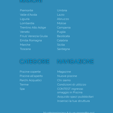
Piemonte
Umbria
Valle d'Aosta
Lazio
Liguria
Abruzzo
Lombardia
Molise
Trentino Alto Adige
Campania
Veneto
Puglia
Friuli Venezia Giulia
Basilicata
Emilia Romagna
Calabria
Marche
Sicilia
Toscana
Sardegna
Piscine coperte
Magazine
Piscine all'aperto
Nuove piscine
Parchi Acquatici
Chi siamo
Terme
Condizioni di utilizzo
Spa
CONTEST ingresso
omaggio in Piscina
Acquisto spazi pubblicitari
Inserisci la tua struttura
Nuotoinpiscina.it è un progetto
ga!