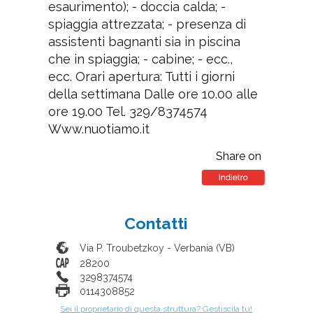
esaurimento); - doccia calda; -
spiaggia attrezzata; - presenza di
assistenti bagnanti sia in piscina
che in spiaggia; - cabine; - ecc.,
ecc. Orari apertura: Tutti i giorni
della settimana Dalle ore 10.00 alle
ore 19.00 Tel. 329/8374574
Www.nuotiamo.it
Share on
Contatti
Via P. Troubetzkoy
-
Verbania
(
VB
)
28200
3298374574
0114308852
Sei il proprietario di questa struttura? Gestiscila tu!