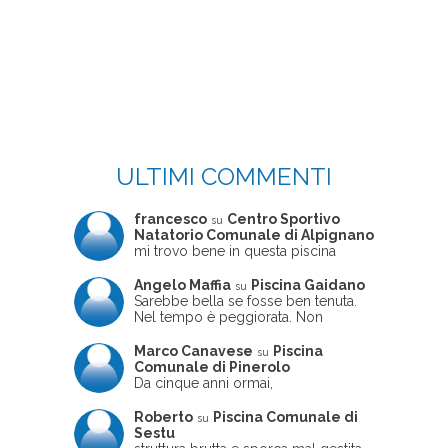
ULTIMI COMMENTI
francesco
Centro Sportivo
su
Natatorio Comunale di Alpignano
mi trovo bene in questa piscina
Angelo Maffia
Piscina Gaidano
su
Sarebbe bella se fosse ben tenuta.
Nel tempo è peggiorata. Non
sempre ben frequentata, un tizio che
ne usciva insieme a me non ha
Marco Canavese
Piscina
su
ritrovato le sue scarpe! Peccato
Comunale di Pinerolo
perché potrebbe essere un'ottima
Da cinque anni ormai,
struttura, ma è trascurata e
costantemente, ogni sabato
frequentata non magnificamente
pomeriggio trascorro cinque-sei ore
Roberto
Piscina Comunale di
su
in questa magnifica piscina con i miei
Sestu
due figli che sono letteralmente