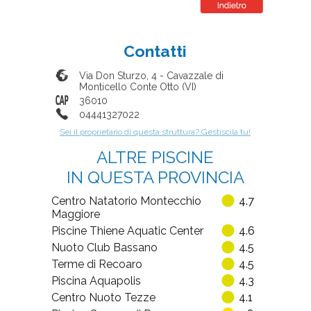
Contatti
Via Don Sturzo, 4
-
Cavazzale di
Monticello Conte Otto
(
VI
)
36010
04441327022
Sei il proprietario di questa struttura? Gestiscila tu!
ALTRE PISCINE
IN QUESTA PROVINCIA
Centro Natatorio Montecchio
4.7
Maggiore
Piscine Thiene Aquatic Center
4.6
Nuoto Club Bassano
4.5
Terme di Recoaro
4.5
Piscina Aquapolis
4.3
Centro Nuoto Tezze
4.1