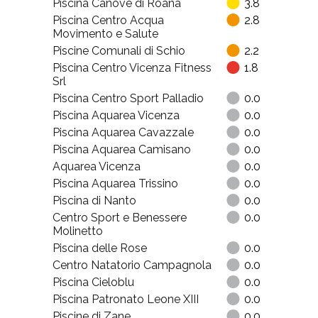
Piscina Canove di Roana
3.8
Piscina Centro Acqua
2.8
Movimento e Salute
Piscine Comunali di Schio
2.2
Piscina Centro Vicenza Fitness
1.8
Srl
Piscina Centro Sport Palladio
0.0
Piscina Aquarea Vicenza
0.0
Piscina Aquarea Cavazzale
0.0
Piscina Aquarea Camisano
0.0
Aquarea Vicenza
0.0
Piscina Aquarea Trissino
0.0
Piscina di Nanto
0.0
Centro Sport e Benessere
0.0
Molinetto
Piscina delle Rose
0.0
Centro Natatorio Campagnola
0.0
Piscina Cieloblu
0.0
Piscina Patronato Leone XIII
0.0
Piscine di Zane
0.0