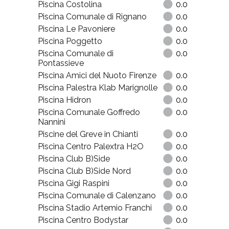
Piscina Costolina
0.0
Piscina Comunale di Rignano
0.0
Piscina Le Pavoniere
0.0
Piscina Poggetto
0.0
Piscina Comunale di
0.0
Pontassieve
Piscina Amici del Nuoto Firenze
0.0
Piscina Palestra Klab Marignolle
0.0
Piscina Hidron
0.0
Piscina Comunale Goffredo
0.0
Nannini
Piscine del Greve in Chianti
0.0
Piscina Centro Palextra H2O
0.0
Piscina Club B)Side
0.0
Piscina Club B)Side Nord
0.0
Piscina Gigi Raspini
0.0
Piscina Comunale di Calenzano
0.0
Piscina Stadio Artemio Franchi
0.0
Piscina Centro Bodystar
0.0