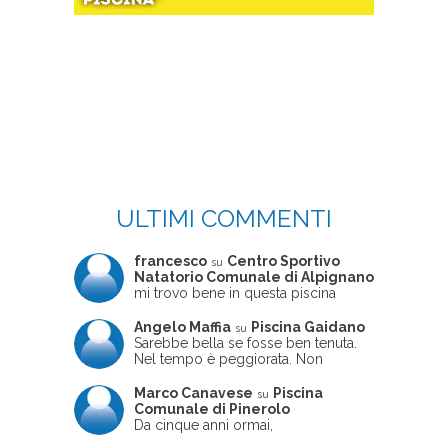
ULTIMI COMMENTI
francesco
Centro Sportivo
su
Natatorio Comunale di Alpignano
mi trovo bene in questa piscina
Angelo Maffia
Piscina Gaidano
su
Sarebbe bella se fosse ben tenuta.
Nel tempo è peggiorata. Non
sempre ben frequentata, un tizio che
ne usciva insieme a me non ha
Marco Canavese
Piscina
su
ritrovato le sue scarpe! Peccato
Comunale di Pinerolo
perché potrebbe essere un'ottima
Da cinque anni ormai,
struttura, ma è trascurata e
costantemente, ogni sabato