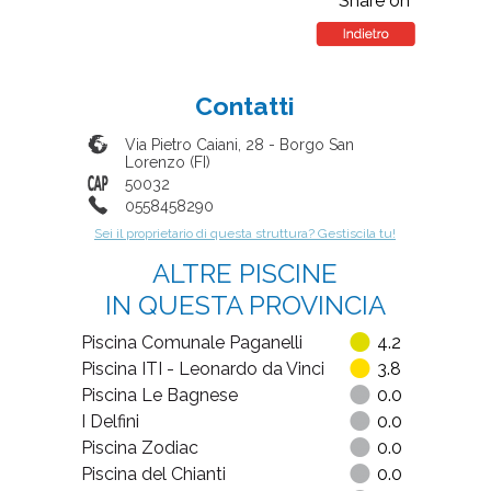
Share on
Contatti
Via Pietro Caiani, 28
-
Borgo San
Lorenzo
(
FI
)
50032
0558458290
Sei il proprietario di questa struttura? Gestiscila tu!
ALTRE PISCINE
IN QUESTA PROVINCIA
Piscina Comunale Paganelli
4.2
Piscina ITI - Leonardo da Vinci
3.8
Piscina Le Bagnese
0.0
I Delfini
0.0
Piscina Zodiac
0.0
Piscina del Chianti
0.0