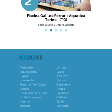
2°
3°
Ottima scelta, nel pinerolese il
meglio, secondo me.
ni
Piscina Galileo Ferraris Aquatica
Centro N
Torino - (TO)
Mo
Media voto 4,7 da 6 votanti
Piemonte
Umbria
Valle d'Aosta
Lazio
Liguria
Abruzzo
Lombardia
Molise
Trentino Alto Adige
Campania
Veneto
Puglia
Friuli Venezia Giulia
Basilicata
Emilia Romagna
Calabria
Marche
Sicilia
Toscana
Sardegna