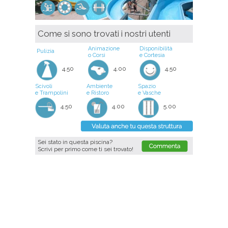
Come si sono trovati i nostri utenti
Animazione
Disponibilità
Pulizia
o Corsi
e Cortesia
4.50
4.00
4.50
Scivoli
Ambiente
Spazio
e Trampolini
e Ristoro
e Vasche
4.50
4.00
5.00
Sei stato in questa piscina?
Scrivi per primo come ti sei trovato!