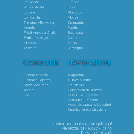
Piemonte
Umbria
Valle d'Aosta
Lazio
Liguria
Abruzzo
Lombardia
Molise
Trentino Alto Adige
Campania
Veneto
Puglia
Friuli Venezia Giulia
Basilicata
Emilia Romagna
Calabria
Marche
Sicilia
Toscana
Sardegna
Piscine coperte
Magazine
Piscine all'aperto
Nuove piscine
Parchi Acquatici
Chi siamo
Terme
Condizioni di utilizzo
Spa
CONTEST ingresso
omaggio in Piscina
Acquisto spazi pubblicitari
Inserisci la tua struttura
Nuotoinpiscina.it è un progetto
ga!
via Nizza, 347 10127 - Torino
PI 09507500016