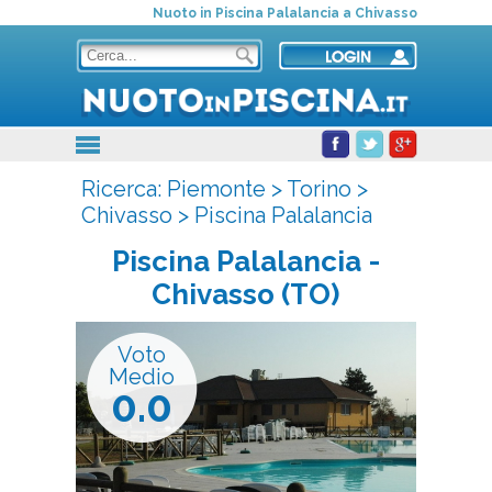
Nuoto in Piscina Palalancia a Chivasso
Ricerca:
Piemonte
>
Torino
>
Chivasso
>
Piscina Palalancia
Piscina Palalancia
-
Chivasso (TO)
Voto
Medio
0.0