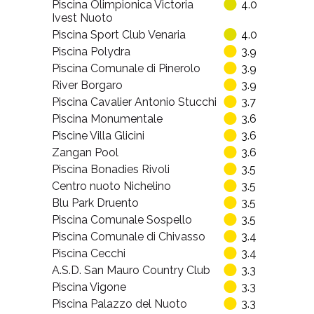
Piscina Olimpionica Victoria
4.0
Ivest Nuoto
Piscina Sport Club Venaria
4.0
Piscina Polydra
3.9
Piscina Comunale di Pinerolo
3.9
River Borgaro
3.9
Piscina Cavalier Antonio Stucchi
3.7
Piscina Monumentale
3.6
Piscine Villa Glicini
3.6
Zangan Pool
3.6
Piscina Bonadies Rivoli
3.5
Centro nuoto Nichelino
3.5
Blu Park Druento
3.5
Piscina Comunale Sospello
3.5
Piscina Comunale di Chivasso
3.4
Piscina Cecchi
3.4
A.S.D. San Mauro Country Club
3.3
Piscina Vigone
3.3
Piscina Palazzo del Nuoto
3.3