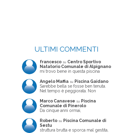
ULTIMI COMMENTI
francesco
Centro Sportivo
su
Natatorio Comunale di Alpignano
mi trovo bene in questa piscina
Angelo Maffia
Piscina Gaidano
su
Sarebbe bella se fosse ben tenuta.
Nel tempo è peggiorata. Non
sempre ben frequentata, un tizio che
ne usciva insieme a me non ha
Marco Canavese
Piscina
su
ritrovato le sue scarpe! Peccato
Comunale di Pinerolo
perché potrebbe essere un'ottima
Da cinque anni ormai,
struttura, ma è trascurata e
costantemente, ogni sabato
frequentata non magnificamente
pomeriggio trascorro cinque-sei ore
Roberto
Piscina Comunale di
su
in questa magnifica piscina con i miei
Sestu
due figli che sono letteralmente
struttura brutta e sporca mal gestita,