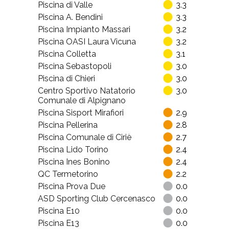
Piscina di Valle
3.3
Piscina A. Bendini
3.3
Piscina Impianto Massari
3.2
Piscina OASI Laura Vicuna
3.2
Piscina Colletta
3.1
Piscina Sebastopoli
3.0
Piscina di Chieri
3.0
Centro Sportivo Natatorio
3.0
Comunale di Alpignano
Piscina Sisport Mirafiori
2.9
Piscina Pellerina
2.8
Piscina Comunale di Ciriè
2.7
Piscina Lido Torino
2.4
Piscina Ines Bonino
2.4
QC Termetorino
2.2
Piscina Prova Due
0.0
ASD Sporting Club Cercenasco
0.0
Piscina E10
0.0
Piscina E13
0.0