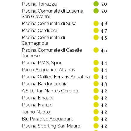
Piscina Torrazza
5.0
Piscina Comunale di Luserna
5.0
San Giovanni
Piscina Comunale di Susa
4.8
Piscina Carducci
4.7
Piscina Comunale di
4.5
Carmagnola
Piscina Comunale di Caselle
4.5
Torinese
Piscina P.M.S. Sport
4.4
Parco Acquatico Atlantis
4.4
Piscina Galileo Ferraris Aquatica
4.4
Piscina Bardonecchia
4.3
A.S.D. Rari Nantes Gerbido
4.2
Piscina Einaudi
4.2
Piscina Franzoj
4.2
Torino Nuoto
4.2
Blu Paradise Acquapark
4.2
Piscina Sporting San Mauro
4.2