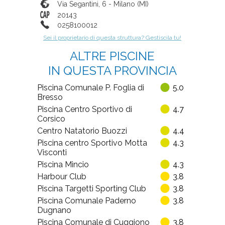
Via Segantini, 6
-
Milano
(
MI
)
20143
0258100012
Sei il proprietario di questa struttura? Gestiscila tu!
ALTRE PISCINE
IN QUESTA PROVINCIA
Piscina Comunale P. Foglia di
5.0
Bresso
Piscina Centro Sportivo di
4.7
Corsico
Centro Natatorio Buozzi
4.4
Piscina centro Sportivo Motta
4.3
Visconti
Piscina Mincio
4.3
Harbour Club
3.8
Piscina Targetti Sporting Club
3.8
Piscina Comunale Paderno
3.8
Dugnano
Piscina Comunale di Cuggiono
3.8