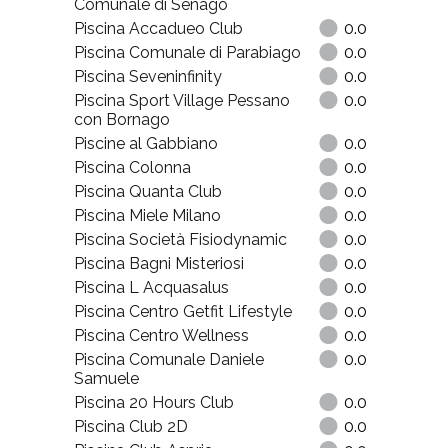
Comunale di Senago
Piscina Accadueo Club
0.0
Piscina Comunale di Parabiago
0.0
Piscina Seveninfinity
0.0
Piscina Sport Village Pessano
0.0
con Bornago
Piscine al Gabbiano
0.0
Piscina Colonna
0.0
Piscina Quanta Club
0.0
Piscina Miele Milano
0.0
Piscina Società Fisiodynamic
0.0
Piscina Bagni Misteriosi
0.0
Piscina L Acquasalus
0.0
Piscina Centro Getfit Lifestyle
0.0
Piscina Centro Wellness
0.0
Piscina Comunale Daniele
0.0
Samuele
Piscina 20 Hours Club
0.0
Piscina Club 2D
0.0