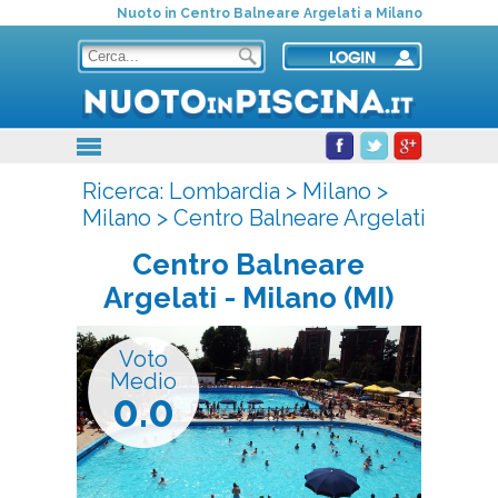
Nuoto in Centro Balneare Argelati a Milano
Ricerca:
Lombardia
>
Milano
>
Milano
>
Centro Balneare Argelati
Centro Balneare
Argelati
- Milano (MI)
Voto
Medio
0.0