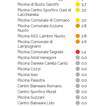
Piscina di Busto Garolfo
3.7
Piscina Centro Sportivo Oasi di
3.2
Lacchiarella
Piscina Comunale di Cormano
3.0
Piscina Comunale Azzurra
2.8
Nuoto
Piscina ASD Lambro Nuoto
2.8
Piscina Comunale di
2.6
Lampugnano
Piscina Comunale Segrate
1.4
Piscina Arioli Venegoni
0.0
Piscina Daniele Carella Cantù
0.0
Piscina Cozzi
0.0
Piscina Iseo
0.0
Piscina Palestra
0.0
Centro Balneare Romano
0.0
Centro Sportivo Murat
0.0
Piscina Suzzani
0.0
Centro Balneare Lido
0.0