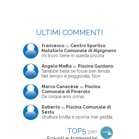
ULTIMI COMMENTI
francesco
Centro Sportivo
su
Natatorio Comunale di Alpignano
mi trovo bene in questa piscina
Angelo Maffia
Piscina Gaidano
su
Sarebbe bella se fosse ben tenuta.
Nel tempo è peggiorata. Non
sempre ben frequentata, un tizio che
ne usciva insieme a me non ha
Marco Canavese
Piscina
su
ritrovato le sue scarpe! Peccato
Comunale di Pinerolo
perché potrebbe essere un'ottima
Da cinque anni ormai,
struttura, ma è trascurata e
costantemente, ogni sabato
frequentata non magnificamente
pomeriggio trascorro cinque-sei ore
Roberto
Piscina Comunale di
su
in questa magnifica piscina con i miei
Sestu
due figli che sono letteralmente
struttura brutta e sporca mal gestita,
cresciuti in acqua (Mounir ora ha 10
personalei ncompetente e davvero
anni e Leila 6): un po' in vasca
poco professionale. la sconsiglio a
TOP5
per
piccola, un po' in vasca grande, negli
tutti coloro che amano le cose fatte
spazi riservati al nuoto libero,
seriamente poiché é tutto
Scivoli e trampolini