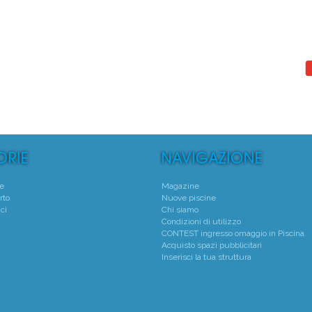
°
1°
 Natatorio Montecchio Maggiore
Centro Natatorio San
Montecchio Maggiore - (VI)
Verona - (VR)
Media voto 4,8 da 19 votanti
Media voto 5,0 da 6 vota
te
Magazine
rto
Nuove piscine
ci
Chi siamo
Condizioni di utilizzo
CONTEST ingresso omaggio in Piscina
Acquisto spazi pubblicitari
Inserisci la tua struttura