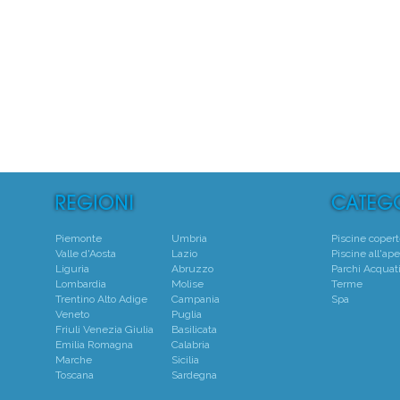
5
Centro
Piemonte
Umbria
Piscine coper
Valle d'Aosta
Lazio
Piscine all'ape
Liguria
Abruzzo
Parchi Acquati
Lombardia
Molise
Terme
Trentino Alto Adige
Campania
Spa
Veneto
Puglia
Friuli Venezia Giulia
Basilicata
Emilia Romagna
Calabria
Marche
Sicilia
Toscana
Sardegna