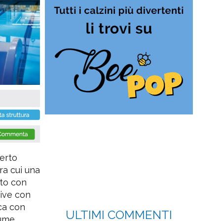
erto
ra cui una
nto con
tive con
ca con
ULTIMI COMMENTI
iume,