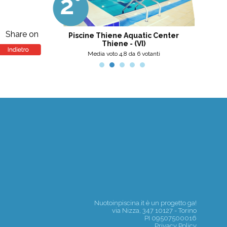
2°
3
professionalità, umanità e cortesia.
Ottima scelta, nel pinerolese il
meglio, secondo me.
Share on
tini
Piscine Thiene Aquatic Center
Thiene - (VI)
nti
Media voto 4,8 da 6 votanti
Nuotoinpiscina.it è un progetto
ga!
via Nizza, 347 10127 - Torino
PI 09507500016
Privacy Policy