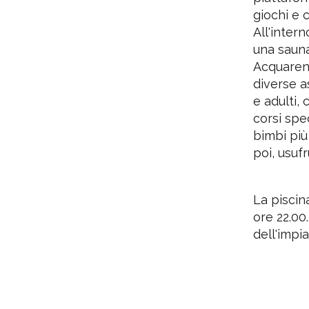
giochi e 
All'inter
una sauna
Acquarena
diverse a
e adulti,
corsi spe
bimbi più
poi, usufr
La piscin
ore 22.00
dell'impi