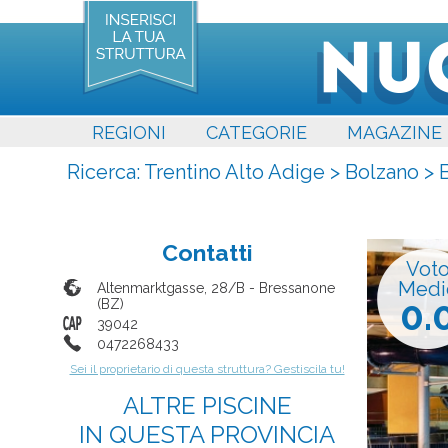
REGIONI
CATEGORIE
MAGAZINE
Ricerca:
Trentino Alto Adige
>
Bolzano
>
Contatti
Vot
Medi
Altenmarktgasse, 28/B
-
Bressanone
0.
(
BZ
)
39042
0472268433
Sei il proprietario di questa struttura? Gestiscila tu!
ALTRE PISCINE
IN QUESTA PROVINCIA