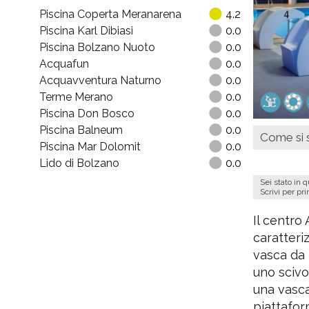
Piscina Coperta Meranarena
4.2
Piscina Karl Dibiasi
0.0
Piscina Bolzano Nuoto
0.0
Acquafun
0.0
Acquavventura Naturno
0.0
Terme Merano
0.0
Piscina Don Bosco
0.0
Piscina Balneum
0.0
Come si s
Piscina Mar Dolomit
0.0
Lido di Bolzano
0.0
Sei stato in 
Scrivi per pr
Il centro
caratteri
vasca da 
uno scivo
una vasca
piattafor