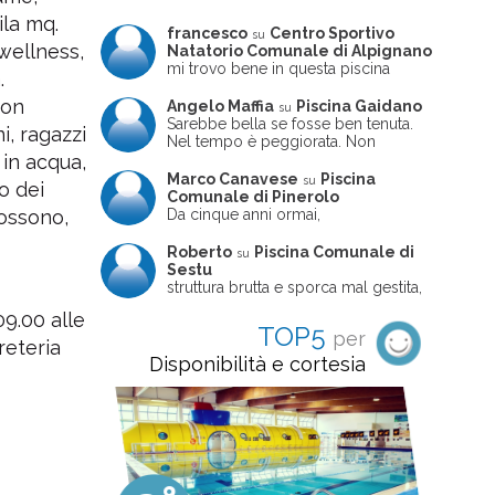
ila mq.
francesco
Centro Sportivo
su
 wellness,
Natatorio Comunale di Alpignano
mi trovo bene in questa piscina
.
con
Angelo Maffia
Piscina Gaidano
su
Sarebbe bella se fosse ben tenuta.
i, ragazzi
Nel tempo è peggiorata. Non
sempre ben frequentata, un tizio che
 in acqua,
ne usciva insieme a me non ha
Marco Canavese
Piscina
su
o dei
ritrovato le sue scarpe! Peccato
Comunale di Pinerolo
perché potrebbe essere un'ottima
Da cinque anni ormai,
possono,
struttura, ma è trascurata e
costantemente, ogni sabato
frequentata non magnificamente
pomeriggio trascorro cinque-sei ore
Roberto
Piscina Comunale di
su
in questa magnifica piscina con i miei
Sestu
due figli che sono letteralmente
struttura brutta e sporca mal gestita,
cresciuti in acqua (Mounir ora ha 10
personalei ncompetente e davvero
9.00 alle
anni e Leila 6): un po' in vasca
poco professionale. la sconsiglio a
TOP5
per
piccola, un po' in vasca grande, negli
tutti coloro che amano le cose fatte
reteria
spazi riservati al nuoto libero,
seriamente poiché é tutto
Disponibilità e cortesia
giochiamo, nuotiamo e facciamo
improvvisato
apnea insieme (sono stato assistente
bagnanti ed istruttore di nuoto in
gioventù, ora lo faccio per loro
come papà). Si tratta di una struttura
molto accogliente, pulita, bella,
gestita da personale di grande