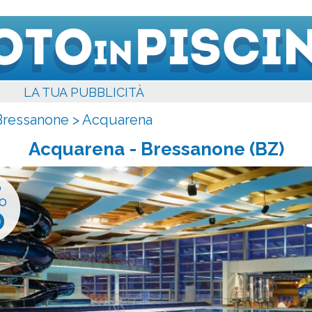
LA TUA PUBBLICITÀ
Bressanone
>
Acquarena
Acquarena
- Bressanone (BZ)
o
o
0