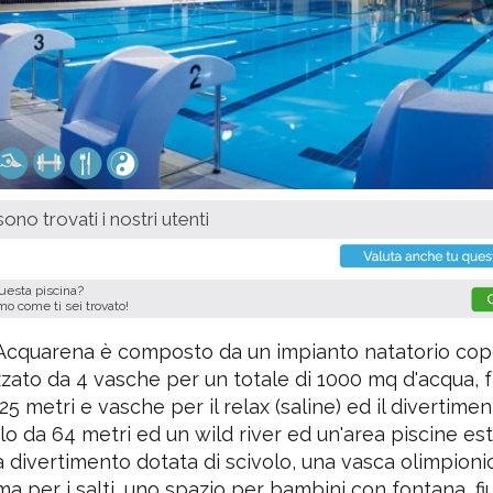
ono trovati i nostri utenti
questa piscina?
imo come ti sei trovato!
 Acquarena è composto da un impianto natatorio cop
zzato da 4 vasche per un totale di 1000 mq d'acqua, f
25 metri e vasche per il relax (saline) ed il divertime
lo da 64 metri ed un wild river ed un'area piscine es
 divertimento dotata di scivolo, una vasca olimpioni
ma per i salti, uno spazio per bambini con fontana, f