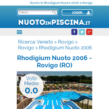
Nuoto in Rhodigium Nuoto 2006 a Rovigo
Ricerca:
Veneto
>
Rovigo
>
Rovigo
>
Rhodigium Nuoto 2006
Rhodigium Nuoto 2006
-
Rovigo (RO)
Voto
Medio
0.0