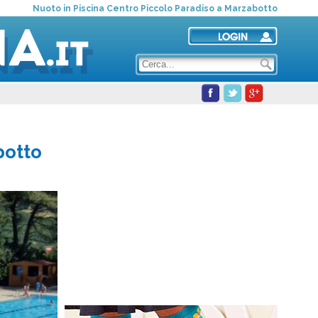
Nuoto in Piscina Centro Piccolo Paradiso a Marzabotto
botto