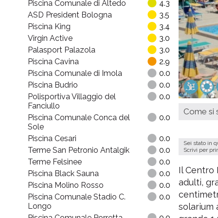
Piscina Comunale di Altedo
4.3
ASD President Bologna
3.5
Piscina King
3.4
Virgin Active
3.0
Palasport Palazola
3.0
Piscina Cavina
2.9
Piscina Comunale di Imola
0.0
Piscina Budrio
0.0
Polisportiva Villaggio del
0.0
Fanciullo
Come si s
Piscina Comunale Conca del
0.0
Sole
Piscina Cesari
0.0
Sei stato in 
Terme San Petronio Antalgik
0.0
Scrivi per pr
Terme Felsinee
0.0
Il Centro
Piscina Black Sauna
0.0
adulti, g
Piscina Molino Rosso
0.0
centimetr
Piscina Comunale Stadio C.
0.0
Longo
solarium 
Piscina Comunale Porretta
0.0