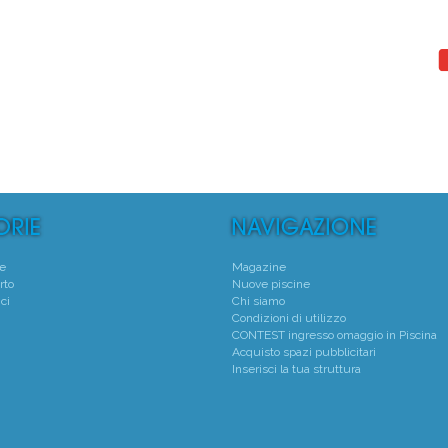
°
1°
scine Thiene Aquatic Center
Centro Natatorio San
Thiene - (VI)
Verona - (VR)
Media voto 4,3 da 6 votanti
Media voto 4,8 da 6 vota
te
Magazine
rto
Nuove piscine
ci
Chi siamo
Condizioni di utilizzo
CONTEST ingresso omaggio in Piscina
Acquisto spazi pubblicitari
Inserisci la tua struttura