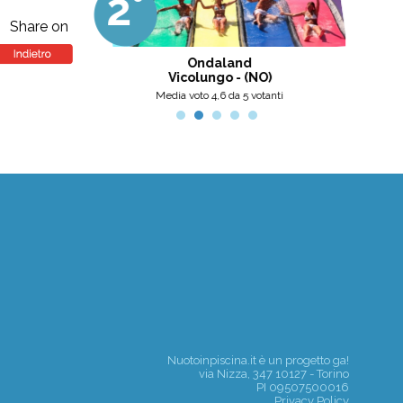
2°
3
professionalità, umanità e cortesia.
Ottima scelta, nel pinerolese il
Share on
meglio, secondo me.
tini
Ondaland
Centro
Vicolungo - (NO)
nti
Media voto 4,6 da 5 votanti
Nuotoinpiscina.it è un progetto
ga!
via Nizza, 347 10127 - Torino
PI 09507500016
Privacy Policy