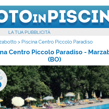
LA TUA PUBBLICITÀ
zabotto
>
Piscina Centro Piccolo Paradiso
ina Centro Piccolo Paradiso
- Marza
(BO)
o
o
0