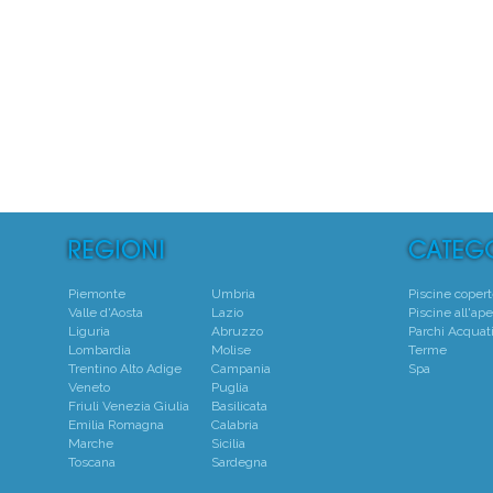
5
Pi
Piemonte
Umbria
Piscine coper
Valle d'Aosta
Lazio
Piscine all'ape
Liguria
Abruzzo
Parchi Acquati
Lombardia
Molise
Terme
Trentino Alto Adige
Campania
Spa
Veneto
Puglia
Friuli Venezia Giulia
Basilicata
Emilia Romagna
Calabria
Marche
Sicilia
Toscana
Sardegna