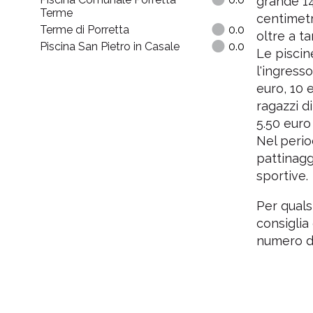
grande 14
Terme
centimetr
Terme di Porretta
0.0
oltre a ta
Piscina San Pietro in Casale
0.0
Le piscine
l'ingresso
euro, 10 
ragazzi d
5.50 euro
Nel perio
pattinagg
sportive.
Per qualsi
consiglia
numero d