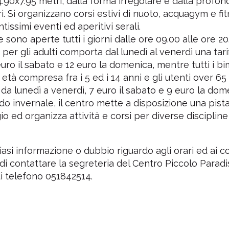
.90x7.95 metri, dalla forma irregolare e dalla profond
i. Si organizzano corsi estivi di nuoto, acquagym e fit
ntissimi eventi ed aperitivi serali.
 sono aperte tutti i giorni dalle ore 09.00 alle ore 20
 per gli adulti comporta dal lunedì al venerdì una tarif
euro il sabato e 12 euro la domenica, mentre tutti i bi
i età compresa fra i 5 ed i 14 anni e gli utenti over 6
 da lunedì a venerdì, 7 euro il sabato e 9 euro la dom
do invernale, il centro mette a disposizione una pista
io ed organizza attività e corsi per diverse discipline
asi informazione o dubbio riguardo agli orari ed ai cos
 di contattare la segreteria del Centro Piccolo Paradi
i telefono 051842514.