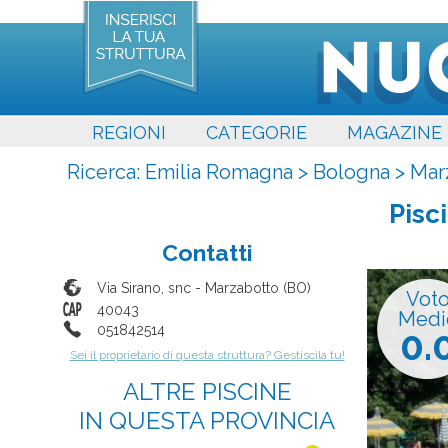
REGIONI
CATEGORIE
MAGAZINE
Ricerca:
Emilia Romagna
>
Bologna
>
Mar
Pisc
Contatti
Via Sirano, snc
-
Marzabotto
(
BO
)
Vot
40043
Medi
051842514
0.
Sei il proprietario di questa struttura? Gestiscila tu!
ALTRE PISCINE
IN QUESTA PROVINCIA