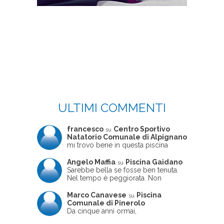
ULTIMI COMMENTI
francesco
Centro Sportivo
su
Natatorio Comunale di Alpignano
mi trovo bene in questa piscina
Angelo Maffia
Piscina Gaidano
su
Sarebbe bella se fosse ben tenuta.
Nel tempo è peggiorata. Non
sempre ben frequentata, un tizio che
ne usciva insieme a me non ha
Marco Canavese
Piscina
su
ritrovato le sue scarpe! Peccato
Comunale di Pinerolo
perché potrebbe essere un'ottima
Da cinque anni ormai,
struttura, ma è trascurata e
costantemente, ogni sabato