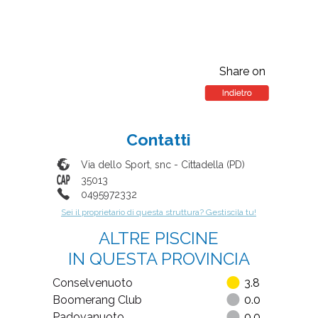
Share on
Contatti
Via dello Sport, snc
-
Cittadella
(
PD
)
35013
0495972332
Sei il proprietario di questa struttura? Gestiscila tu!
ALTRE PISCINE
IN QUESTA PROVINCIA
Conselvenuoto
3.8
Boomerang Club
0.0
Padovanuoto
0.0