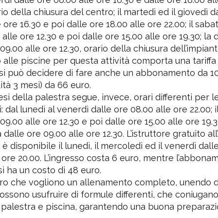
°
1°
rio della chiusura del centro; il martedì ed il giovedì d
 ore 16.30 e poi dalle ore 18.00 alle ore 22.00; il saba
 Natatorio Montecchio Maggiore
Centro Natatorio San
 alle ore 12.30 e poi dalle ore 15.00 alle ore 19.30; l
Montecchio Maggiore - (VI)
Verona - (VR)
09.00 alle ore 12.30, orario della chiusura dell’impiant
Media voto 4,7 da 19 votanti
Media voto 5,0 da 6 vota
o alle piscine per questa attività comporta una tariffa
si può decidere di fare anche un abbonamento da 10
dità 3 mesi) da 66 euro.
si della palestra segue, invece, orari differenti per le
i: dal lunedì al venerdì dalle ore 08.00 alle ore 22.00; 
09.00 alle ore 12.30 e poi dalle ore 15.00 alle ore 19.3
alle ore 09.00 alle ore 12.30. L’istruttore gratuito all
 è disponibile il lunedì, il mercoledì ed il venerdì dall
e ore 20.00. L’ingresso costa 6 euro, mentre l’abbona
si ha un costo di 48 euro.
oro che vogliono un allenamento completo, unendo 
 possono usufruire di formule differenti, che coniugano
 palestra e piscina, garantendo una buona preparaz