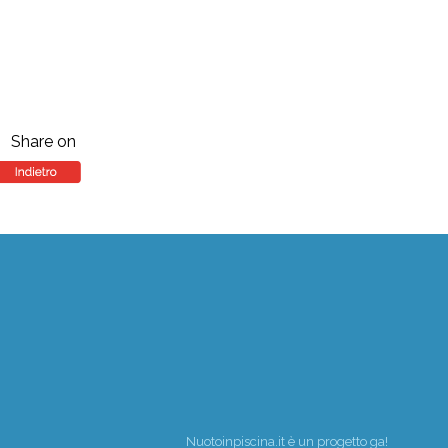
Share on
Nuotoinpiscina.it è un progetto
ga!