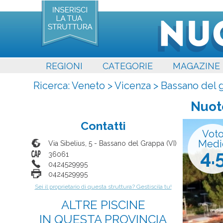
REGIONI
CATEGORIE
MAGAZINE
Ricerca:
Veneto
>
Vicenza
>
Bassano del 
Nuot
Contatti
Vot
Medi
Via Sibelius, 5
-
Bassano del Grappa
(
VI
)
4.
36061
0424529995
0424529995
Sei il proprietario di questa struttura? Gestiscila tu!
ALTRE PISCINE
IN QUESTA PROVINCIA