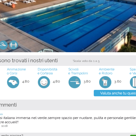
ono trovati i nostri utenti
*Scala voto da 1 a 5
Animazione
Disponibilità
Scivoli
Ambiente
Spa
o Corsi
e Cortesia
e Trampolini
e Ristoro
e V
4.80
4.80
3.80
3.60
ommenti
na
si italiana immersa nel verde,sempre spazio per nuotare, pulita e personale gentile 
re accueil!!
 10.08
questa piscina?