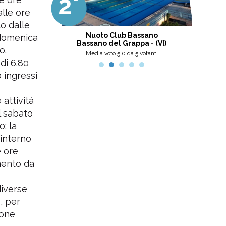
2°
3
professionalità, umanità e cortesia.
Ottima scelta, nel pinerolese il
alle ore
meglio, secondo me.
to dalle
tini
Nuoto Club Bassano
Pis
a domenica
Bassano del Grappa - (VI)
o.
nti
Media voto 5,0 da 5 votanti
 di 6.80
 ingressi
 attività
il sabato
0; la
’interno
e ore
mento da
diverse
, per
ione