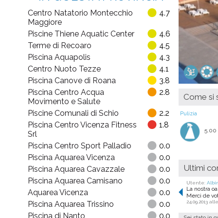
Centro Natatorio Montecchio
4.7
Maggiore
Piscine Thiene Aquatic Center
4.6
Terme di Recoaro
4.5
Piscina Aquapolis
4.3
Centro Nuoto Tezze
4.1
Piscina Canove di Roana
3.8
Piscina Centro Acqua
2.8
Come si s
Movimento e Salute
Piscine Comunali di Schio
2.2
Pulizia
Piscina Centro Vicenza Fitness
1.8
5.00
Srl
Piscina Centro Sport Palladio
0.0
Piscina Aquarea Vicenza
0.0
Ultimi c
Piscina Aquarea Cavazzale
0.0
Piscina Aquarea Camisano
0.0
Utente:
Albi
La nostra oa
Aquarea Vicenza
0.0
Merci de vot
24.09.2013 alle
Piscina Aquarea Trissino
0.0
Piscina di Nanto
0.0
Sei stato in 