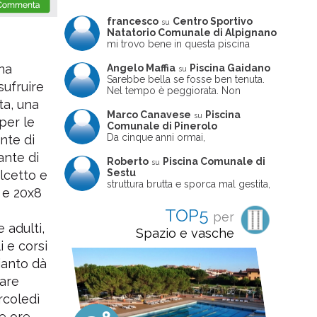
francesco
Centro Sportivo
su
Natatorio Comunale di Alpignano
mi trovo bene in questa piscina
na
Angelo Maffia
Piscina Gaidano
su
Sarebbe bella se fosse ben tenuta.
sufruire
Nel tempo è peggiorata. Non
sempre ben frequentata, un tizio che
ta, una
ne usciva insieme a me non ha
Marco Canavese
Piscina
su
per le
ritrovato le sue scarpe! Peccato
Comunale di Pinerolo
perché potrebbe essere un'ottima
Da cinque anni ormai,
nte di
struttura, ma è trascurata e
costantemente, ogni sabato
ante di
frequentata non magnificamente
pomeriggio trascorro cinque-sei ore
Roberto
Piscina Comunale di
su
in questa magnifica piscina con i miei
Sestu
alcetto e
due figli che sono letteralmente
struttura brutta e sporca mal gestita,
 e 20x8
cresciuti in acqua (Mounir ora ha 10
personalei ncompetente e davvero
anni e Leila 6): un po' in vasca
poco professionale. la sconsiglio a
TOP5
per
piccola, un po' in vasca grande, negli
tutti coloro che amano le cose fatte
 adulti,
spazi riservati al nuoto libero,
seriamente poiché é tutto
Spazio e vasche
giochiamo, nuotiamo e facciamo
improvvisato
i e corsi
apnea insieme (sono stato assistente
bagnanti ed istruttore di nuoto in
ianto dà
gioventù, ora lo faccio per loro
care
come papà). Si tratta di una struttura
molto accogliente, pulita, bella,
rcoledì
gestita da personale di grande
le ore