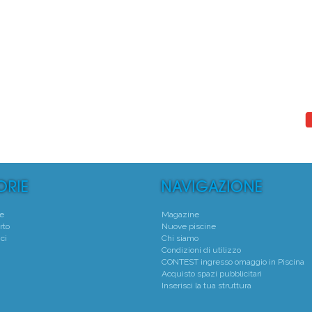
te
Magazine
rto
Nuove piscine
ci
Chi siamo
Condizioni di utilizzo
CONTEST ingresso omaggio in Piscina
Acquisto spazi pubblicitari
Inserisci la tua struttura