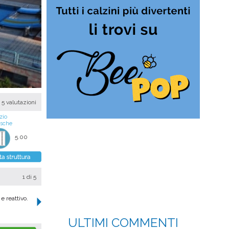
5 valutazioni
zio
asche
5.00
1
di 5
e reattivo.
ULTIMI COMMENTI