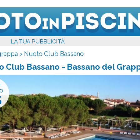
LA TUA PUBBLICITÀ
grappa
>
Nuoto Club Bassano
o Club Bassano
- Bassano del Grapp
o
o
5