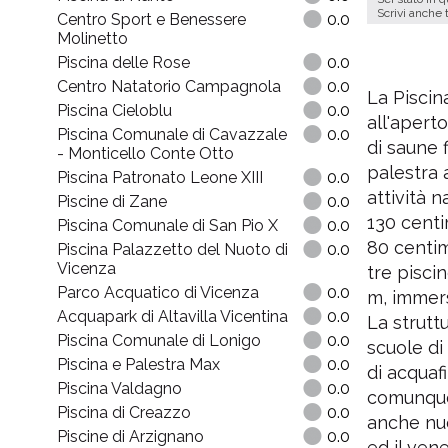
Scrivi anche 
Centro Sport e Benessere
0.0
Molinetto
Piscina delle Rose
0.0
Centro Natatorio Campagnola
0.0
La Pisci
Piscina Cieloblu
0.0
all'aperto
Piscina Comunale di Cavazzale
0.0
di saune 
- Monticello Conte Otto
palestra 
Piscina Patronato Leone XIII
0.0
attività 
Piscine di Zane
0.0
130 centi
Piscina Comunale di San Pio X
0.0
80 centime
Piscina Palazzetto del Nuoto di
0.0
Vicenza
tre pisci
Parco Acquatico di Vicenza
0.0
m, immers
Acquapark di Altavilla Vicentina
0.0
La strutt
Piscina Comunale di Lonigo
0.0
scuole di 
Piscina e Palestra Max
0.0
di acquaf
Piscina Valdagno
0.0
comunque 
Piscina di Creazzo
0.0
anche nuot
Piscine di Arzignano
0.0
ed il vene