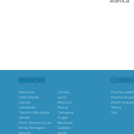
atletica.
Piemonte
Umbria
Piscine coper
Valle d'Aosta
Lazio
Piscine all'ape
Liguria
Abruzzo
Parchi Acquati
Lombardia
Molise
Terme
Trentino Alto Adige
Campania
Spa
Veneto
Puglia
Friuli Venezia Giulia
Basilicata
Emilia Romagna
Calabria
Marche
Sicilia