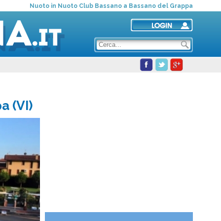
Nuoto in Nuoto Club Bassano a Bassano del Grappa
a (VI)