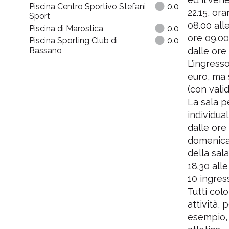
5
Piscina Centro Sportivo Stefani
0.0
22.15, ora
Sport
08.00 alle
Piscina di Marostica
0.0
Centro
ore 09.00
Piscina Sporting Club di
0.0
Bassano
dalle ore 
L’ingress
euro, ma 
(con vali
La sala pe
individual
dalle ore 
domenica d
della sala
18.30 all
10 ingres
Tutti col
attività,
esempio,