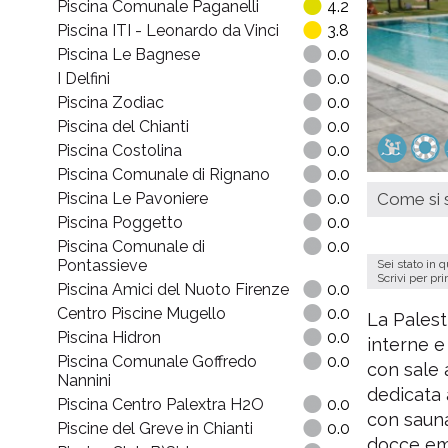
Piscina Comunale Paganelli
4.2
Piscina ITI - Leonardo da Vinci
3.8
Piscina Le Bagnese
0.0
I Delfini
0.0
Piscina Zodiac
0.0
Piscina del Chianti
0.0
Piscina Costolina
0.0
Piscina Comunale di Rignano
0.0
Piscina Le Pavoniere
0.0
Come si s
Piscina Poggetto
0.0
Piscina Comunale di
0.0
Pontassieve
Sei stato in 
Scrivi per pr
Piscina Amici del Nuoto Firenze
0.0
Centro Piscine Mugello
0.0
La Palest
Piscina Hidron
0.0
interne e
Piscina Comunale Goffredo
0.0
con sale a
Nannini
dedicata 
Piscina Centro Palextra H2O
0.0
con sauna
Piscine del Greve in Chianti
0.0
docce emo