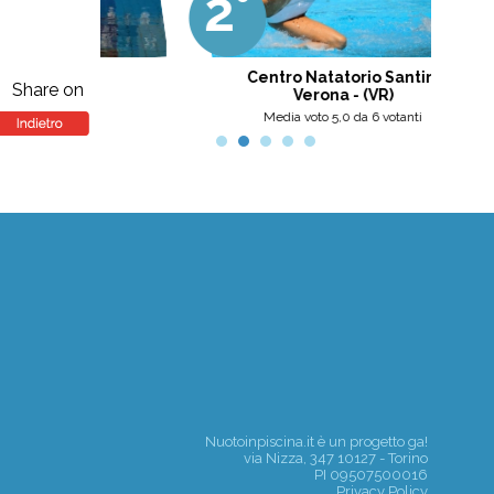
2°
3
professionalità, umanità e cortesia.
Ottima scelta, nel pinerolese il
meglio, secondo me.
rt
Centro Natatorio Santini
Share on
Verona - (VR)
nti
Media voto 5,0 da 6 votanti
Nuotoinpiscina.it è un progetto
ga!
via Nizza, 347 10127 - Torino
PI 09507500016
Privacy Policy