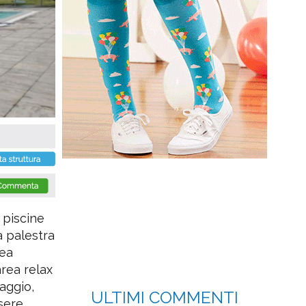
 piscine
a palestra
rea
area relax
aggio,
ULTIMI COMMENTI
sere