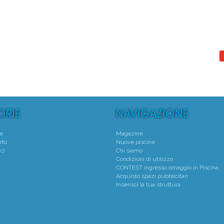
°
1°
 Natatorio Montecchio Maggiore
Piscina P.M.S. Spo
Montecchio Maggiore - (VI)
Torino - (TO)
Media voto 4,7 da 19 votanti
Media voto 5,0 da 7 vota
te
Magazine
rto
Nuove piscine
ci
Chi siamo
Condizioni di utilizzo
CONTEST ingresso omaggio in Piscina
Acquisto spazi pubblicitari
Inserisci la tua struttura