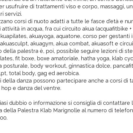
r usufruire di trattamenti viso e corpo, massaggi, un
ri servizi.
zzano corsi di nuoto adatti a tutte le fasce d'età e n
 attività in acqua, fra cui circuito akua (acquafitbike 
akuapilates, akuayoga, aquatone, corso per gestanti 
akuasculpt, akuagym, akua combat, akuasoft e circuit
o della palestra è, poi, possibile seguire lezioni di s
ilates, fit boxe, boxe amatoriale, hatha yoga, klab cyc
a posturale, body workout, ginnastica dolce, pancafi
pt, total body, gag ed aerobica.
i della danza possono partecipare anche a corsi di t
 hop e danza del ventre.
iasi dubbio o informazione si consiglia di contattare 
a della Palestra Klab Marignolle al numero di telefo
00.