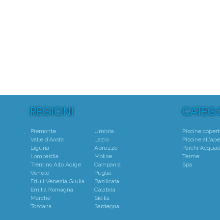
5
Centro
Piemonte
Umbria
Piscine coper
Valle d'Aosta
Lazio
Piscine all'ape
Liguria
Abruzzo
Parchi Acquati
Lombardia
Molise
Terme
Trentino Alto Adige
Campania
Spa
Veneto
Puglia
Friuli Venezia Giulia
Basilicata
Emilia Romagna
Calabria
Marche
Sicilia
Toscana
Sardegna