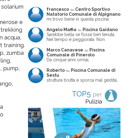
 solarium
francesco
Centro Sportivo
su
Natatorio Comunale di Alpignano
mi trovo bene in questa piscina
umerose e
+ trekking
Angelo Maffia
Piscina Gaidano
su
Sarebbe bella se fosse ben tenuta.
in acqua,
Nel tempo è peggiorata. Non
sempre ben frequentata, un tizio che
 training.
ne usciva insieme a me non ha
Marco Canavese
Piscina
su
tep, zumba
ritrovato le sue scarpe! Peccato
Comunale di Pinerolo
perché potrebbe essere un'ottima
Da cinque anni ormai,
ling,
struttura, ma è trascurata e
costantemente, ogni sabato
t, pump,
frequentata non magnificamente
pomeriggio trascorro cinque-sei ore
Roberto
Piscina Comunale di
su
in questa magnifica piscina con i miei
Sestu
due figli che sono letteralmente
struttura brutta e sporca mal gestita,
ango,
cresciuti in acqua (Mounir ora ha 10
personalei ncompetente e davvero
anni e Leila 6): un po' in vasca
poco professionale. la sconsiglio a
TOP5
per
piccola, un po' in vasca grande, negli
tutti coloro che amano le cose fatte
spazi riservati al nuoto libero,
seriamente poiché é tutto
Pulizia
giochiamo, nuotiamo e facciamo
improvvisato
la
apnea insieme (sono stato assistente
no
bagnanti ed istruttore di nuoto in
gioventù, ora lo faccio per loro
come papà). Si tratta di una struttura
molto accogliente, pulita, bella,
gestita da personale di grande