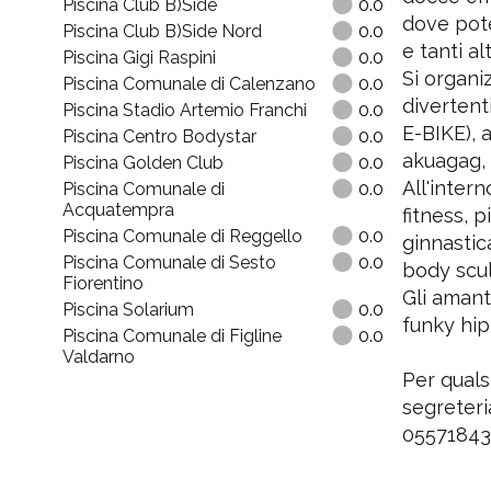
Piscina Club B)Side
0.0
dove pote
Piscina Club B)Side Nord
0.0
e tanti alt
Piscina Gigi Raspini
0.0
Si organi
Piscina Comunale di Calenzano
0.0
divertenti
Piscina Stadio Artemio Franchi
0.0
E-BIKE), 
Piscina Centro Bodystar
0.0
akuagag, 
Piscina Golden Club
0.0
All'intern
Piscina Comunale di
0.0
Acquatempra
fitness, p
Piscina Comunale di Reggello
0.0
ginnastic
Piscina Comunale di Sesto
0.0
body scul
Fiorentino
Gli amant
Piscina Solarium
0.0
funky hip
Piscina Comunale di Figline
0.0
Valdarno
Per quals
segreteri
05571843