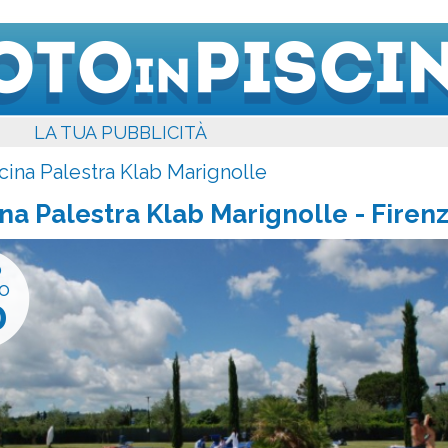
LA TUA PUBBLICITÀ
cina Palestra Klab Marignolle
ina Palestra Klab Marignolle
- Firenz
o
o
0