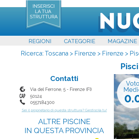
REGIONI
CATEGORIE
MAGAZINE
Ricerca:
Toscana
>
Firenze
>
Firenze
>
Pis
Pisc
Contatti
Vot
Medi
Via del Ferrone, 5
-
Firenze
(
FI
)
0.
50124
0557184300
Sei il proprietario di questa struttura? Gestiscila tu!
ALTRE PISCINE
IN QUESTA PROVINCIA