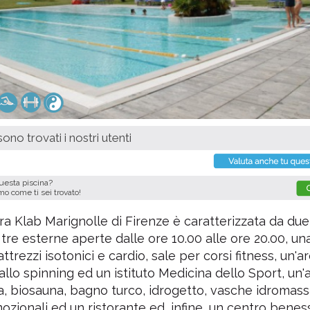
ono trovati i nostri utenti
questa piscina?
imo come ti sei trovato!
ra Klab Marignolle di Firenze è caratterizzata da due
 tre esterne aperte dalle ore 10.00 alle ore 20.00, un
ttrezzi isotonici e cardio, sale per corsi fitness, un'a
allo spinning ed un istituto Medicina dello Sport, un'
, biosauna, bagno turco, idrogetto, vasche idromass
zionali ed un ristorante ed, infine, un centro benes