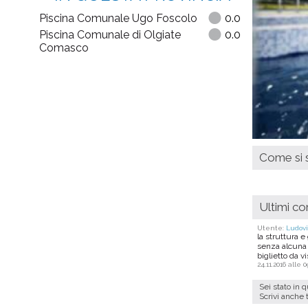
Piscina Comunale Ugo Foscolo
0.0
Piscina Comunale di Olgiate
0.0
Comasco
Come si s
Ultimi c
Utente:
Ludov
la struttura e
senza alcuna 
biglietto da vi
24.11.2016 alle 0
Sei stato in 
Scrivi anche 