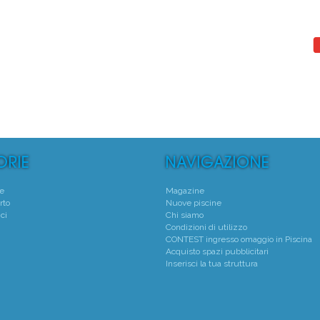
°
1°
Piscina P.M.S. Sport
Centro Natatorio San
Torino - (TO)
Verona - (VR)
Media voto 4,4 da 7 votanti
Media voto 5,0 da 6 vota
te
Magazine
rto
Nuove piscine
ci
Chi siamo
Condizioni di utilizzo
CONTEST ingresso omaggio in Piscina
Acquisto spazi pubblicitari
Inserisci la tua struttura