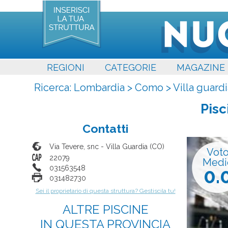
REGIONI
CATEGORIE
MAGAZINE
Ricerca:
Lombardia
>
Como
>
Villa guardi
Pisc
Contatti
Via Tevere, snc
-
Villa Guardia
(
CO
)
Vot
22079
Medi
031563548
0.
031482730
Sei il proprietario di questa struttura? Gestiscila tu!
ALTRE PISCINE
IN QUESTA PROVINCIA