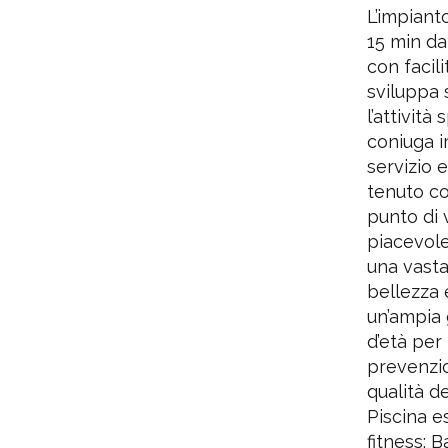
L’impiant
15 min da
con facil
sviluppa 
l’attivit
coniuga i
servizio 
tenuto co
punto di 
piacevole
una vasta 
bellezza e
un’ampia 
d’età per
prevenzio
qualità d
Piscina e
fitness; 