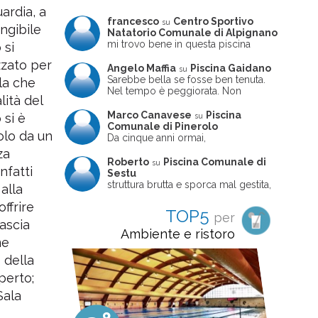
ardia, a
francesco
Centro Sportivo
su
ungibile
Natatorio Comunale di Alpignano
mi trovo bene in questa piscina
 si
zzato per
Angelo Maffia
Piscina Gaidano
su
Sarebbe bella se fosse ben tenuta.
ula che
Nel tempo è peggiorata. Non
ità del
sempre ben frequentata, un tizio che
ne usciva insieme a me non ha
Marco Canavese
Piscina
 si è
su
ritrovato le sue scarpe! Peccato
Comunale di Pinerolo
olo da un
perché potrebbe essere un'ottima
Da cinque anni ormai,
struttura, ma è trascurata e
costantemente, ogni sabato
za
frequentata non magnificamente
pomeriggio trascorro cinque-sei ore
Roberto
Piscina Comunale di
su
nfatti
in questa magnifica piscina con i miei
Sestu
due figli che sono letteralmente
struttura brutta e sporca mal gestita,
 alla
cresciuti in acqua (Mounir ora ha 10
personalei ncompetente e davvero
offrire
anni e Leila 6): un po' in vasca
poco professionale. la sconsiglio a
TOP5
per
piccola, un po' in vasca grande, negli
tutti coloro che amano le cose fatte
fascia
spazi riservati al nuoto libero,
seriamente poiché é tutto
Ambiente e ristoro
giochiamo, nuotiamo e facciamo
me
improvvisato
apnea insieme (sono stato assistente
 della
bagnanti ed istruttore di nuoto in
gioventù, ora lo faccio per loro
perto;
come papà). Si tratta di una struttura
Sala
molto accogliente, pulita, bella,
gestita da personale di grande