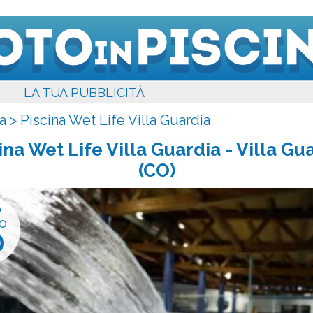
LA TUA PUBBLICITÀ
a
>
Piscina Wet Life Villa Guardia
ina Wet Life Villa Guardia
- Villa Gu
(CO)
o
o
0