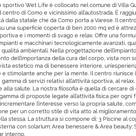
o sportivo Wet Life è collocato nel comune di Villa Gu
l centro di Como e vicinissimo all’autostrada. È raggi
ità dalla statale che da Como porta a Varese. Il centro
su una superficie coperta di ben 2000 mq ed è attre
à sportiva e i momenti di svago e relax. Offre una form
mpianti e macchinari tecnologicamente avanzati, qual
e qualità ambientali. Nella progettazione dell’impianto
nto dell’importanza della cura del corpo, vista non s
vista estetico ma di benessere interiore, un’esperien
 e stimolante anche per la mente. Il centro riunisce i
gamma di servizi relativi all’attività sportiva, al relax,
 alla salute. La nostra filosofia è quella di cercare di 
gamma di proposte legate all’attività fisica per ogni 
 incrementare l’interesse verso la propria salute, co
ne per un corretto stile di vita atto al miglioramento
ella stessa. La struttura si compone di: 3 Piscine al co
sterna con solarium; Area benessere & Area beauty; 
Bar interno.