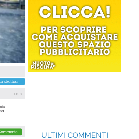
1
di 1
vole
bel
ULTIMI COMMENTI