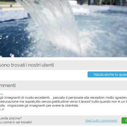
ono trovati i nostri utenti
ommenti
ica
 gli insegnanti di nuoto eccellenti... peccato il personale alla reception molto sgrade
educazione ma sopratutto senza gratitudine verso il lavoro! tutto questo non è un 
sita.. ringraziate gli insegnanti per avere la clientela..
9.36
questa piscina?
Vedi tutti i commenti
tu come ti sei trovato!