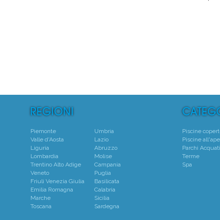
5
Piemonte
Umbria
Piscine coper
Valle d'Aosta
Lazio
Piscine all'ape
Liguria
Abruzzo
Parchi Acquati
Lombardia
Molise
Terme
Trentino Alto Adige
Campania
Spa
Veneto
Puglia
Friuli Venezia Giulia
Basilicata
Emilia Romagna
Calabria
Marche
Sicilia
Toscana
Sardegna