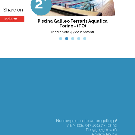
2°
3
professionalità, umanità e cortesia.
Ottima scelta, nel pinerolese il
Share on
meglio, secondo me.
tini
Piscina Galileo Ferraris Aquatica
Centro
Torino - (TO)
nti
Media voto 4,7 da 6 votanti
Nuotoinpiscina.it è un progetto
ga!
via Nizza, 347 10127 - Torino
PI 09507500016
Privacy Policy