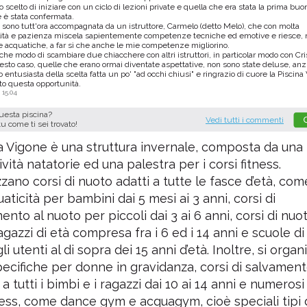
 scelto di iniziare con un ciclo di lezioni private e quella che era stata la prima buo
 è stata confermata.
 sono tutt'ora accompagnata da un istruttore, Carmelo (detto Melo), che con molta
lità e pazienza miscela sapientemente competenze tecniche ed emotive e riesce, 
e acquatiche, a far sì che anche le mie competenze migliorino.
he modo di scambiare due chiacchere con altri istruttori, in particolar modo con Cri
sto caso, quelle che erano ormai diventate aspettative, non sono state deluse, anzi
 entusiasta della scelta fatta un po' "ad occhi chiusi" e ringrazio di cuore la Piscina
to questa opportunità.
 15.04
questa piscina?
Vedi tutti i commenti
tu come ti sei trovato!
a Vigone è una struttura invernale, composta da una 
ività natatorie ed una palestra per i corsi fitness.
zzano corsi di nuoto adatti a tutte le fasce d’età, co
aticità per bambini dai 5 mesi ai 3 anni, corsi di
ento al nuoto per piccoli dai 3 ai 6 anni, corsi di nuo
agazzi di età compresa fra i 6 ed i 14 anni e scuole d
gli utenti al di sopra dei 15 anni d’età. Inoltre, si orga
specifiche per donne in gravidanza, corsi di salvamen
i a tutti i bimbi e i ragazzi dai 10 ai 14 anni e numerosi
ess, come dance gym e acquagym, cioè speciali tipi 