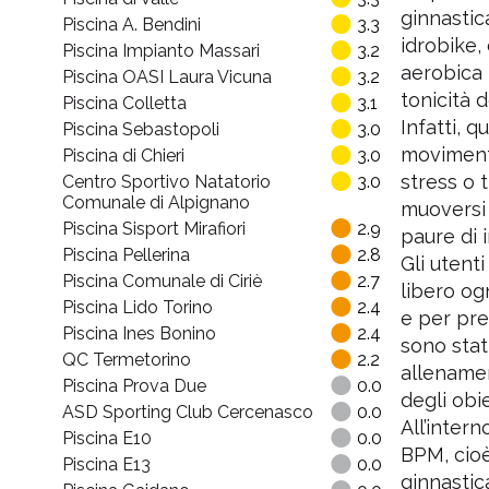
5
ginnastic
Piscina A. Bendini
3.3
idrobike,
Piscina Impianto Massari
3.2
aerobica 
Piscina OASI Laura Vicuna
3.2
Centro
tonicità 
Piscina Colletta
3.1
Infatti, q
Piscina Sebastopoli
3.0
movimenti 
Piscina di Chieri
3.0
stress o t
Centro Sportivo Natatorio
3.0
Comunale di Alpignano
muoversi 
Piscina Sisport Mirafiori
2.9
paure di 
Piscina Pellerina
2.8
Gli utent
Piscina Comunale di Ciriè
2.7
libero og
Piscina Lido Torino
2.4
e per pre
Piscina Ines Bonino
2.4
sono stati
QC Termetorino
2.2
allenamen
Piscina Prova Due
0.0
degli obie
ASD Sporting Club Cercenasco
0.0
All’inter
Piscina E10
0.0
BPM, cioè
Piscina E13
0.0
ginnastic