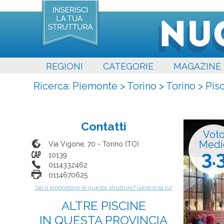
REGIONI
CATEGORIE
MAGAZINE
Ricerca:
Piemonte
>
Torino
>
Torino
>
Pis
Contatti
Vot
Medi
Via Vigone, 70
-
Torino
(
TO
)
3.
10139
0114332462
0114670625
Sei il proprietario di questa struttura? Gestiscila tu!
ALTRE PISCINE
IN QUESTA PROVINCIA