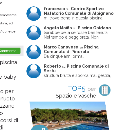
na
francesco
Centro Sportivo
su
Natatorio Comunale di Alpignano
nonostante
mi trovo bene in questa piscina
stina, ed
.
Angelo Maffia
Piscina Gaidano
su
 Vigone per
Sarebbe bella se fosse ben tenuta.
Nel tempo è peggiorata. Non
sempre ben frequentata, un tizio che
ne usciva insieme a me non ha
Marco Canavese
Piscina
su
ritrovato le sue scarpe! Peccato
Comunale di Pinerolo
perché potrebbe essere un'ottima
Da cinque anni ormai,
struttura, ma è trascurata e
costantemente, ogni sabato
piscina
frequentata non magnificamente
pomeriggio trascorro cinque-sei ore
Roberto
Piscina Comunale di
su
in questa magnifica piscina con i miei
Sestu
due figli che sono letteralmente
struttura brutta e sporca mal gestita,
me baby
cresciuti in acqua (Mounir ora ha 10
personalei ncompetente e davvero
anni e Leila 6): un po' in vasca
poco professionale. la sconsiglio a
TOP5
per
piccola, un po' in vasca grande, negli
tutti coloro che amano le cose fatte
to per
spazi riservati al nuoto libero,
seriamente poiché é tutto
Spazio e vasche
i nuoto
giochiamo, nuotiamo e facciamo
improvvisato
apnea insieme (sono stato assistente
nizzano
bagnanti ed istruttore di nuoto in
gioventù, ora lo faccio per loro
to
come papà). Si tratta di una struttura
 corsi di
molto accogliente, pulita, bella,
gestita da personale di grande
di