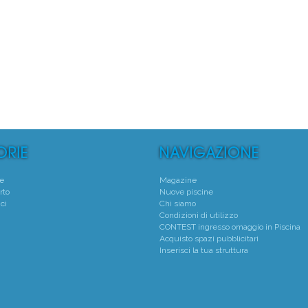
te
Magazine
rto
Nuove piscine
ci
Chi siamo
Condizioni di utilizzo
CONTEST ingresso omaggio in Piscina
Acquisto spazi pubblicitari
Inserisci la tua struttura