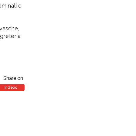
ominali e
 vasche,
egreteria
Share on