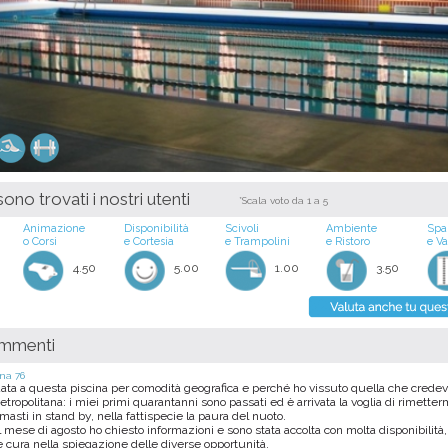
ono trovati i nostri utenti
*Scala voto da 1 a 5
Animazione
Disponibilità
Scivoli
Ambiente
Spa
o Corsi
e Cortesia
e Trampolini
e Ristoro
e V
4.50
5.00
1.00
3.50
ommenti
na 76
ata a questa piscina per comodità geografica e perché ho vissuto quella che crede
ropolitana: i miei primi quarantanni sono passati ed è arrivata la voglia di rimetterm
imasti in stand by, nella fattispecie la paura del nuoto.
el mese di agosto ho chiesto informazioni e sono stata accolta con molta disponibilità,
 cura nella spiegazione delle diverse opportunità.