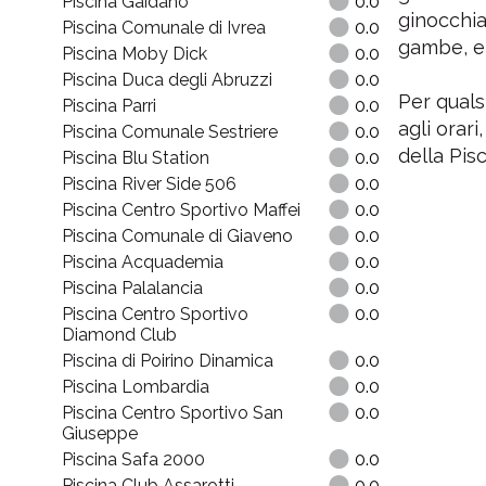
Piscina Gaidano
0.0
ginocchia
Piscina Comunale di Ivrea
0.0
gambe, e 
Piscina Moby Dick
0.0
Piscina Duca degli Abruzzi
0.0
Per quals
Piscina Parri
0.0
agli orari
Piscina Comunale Sestriere
0.0
della Pis
Piscina Blu Station
0.0
Piscina River Side 506
0.0
Piscina Centro Sportivo Maffei
0.0
Piscina Comunale di Giaveno
0.0
Piscina Acquademia
0.0
Piscina Palalancia
0.0
Piscina Centro Sportivo
0.0
Diamond Club
Piscina di Poirino Dinamica
0.0
Piscina Lombardia
0.0
Piscina Centro Sportivo San
0.0
Giuseppe
Piscina Safa 2000
0.0
Piscina Club Assarotti
0.0