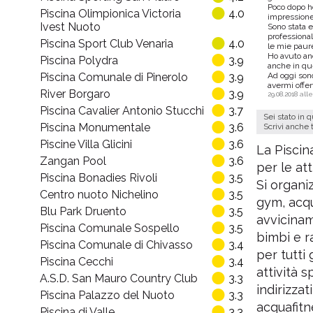
Poco dopo ho
Piscina Olimpionica Victoria
4.0
impressione
Ivest Nuoto
Sono stata e
professiona
Piscina Sport Club Venaria
4.0
le mie paur
Ho avuto anc
Piscina Polydra
3.9
anche in que
Piscina Comunale di Pinerolo
3.9
Ad oggi sono
avermi offer
River Borgaro
3.9
29.08.2018 alle
Piscina Cavalier Antonio Stucchi
3.7
Sei stato in 
Piscina Monumentale
3.6
Scrivi anche 
Piscine Villa Glicini
3.6
La Piscin
Zangan Pool
3.6
per le att
Piscina Bonadies Rivoli
3.5
Si organi
Centro nuoto Nichelino
3.5
gym, acqu
Blu Park Druento
3.5
avvicinam
Piscina Comunale Sospello
3.5
bimbi e r
Piscina Comunale di Chivasso
3.4
per tutti 
Piscina Cecchi
3.4
attività 
A.S.D. San Mauro Country Club
3.3
indirizzat
Piscina Palazzo del Nuoto
3.3
acquafitn
Piscina di Valle
3.3