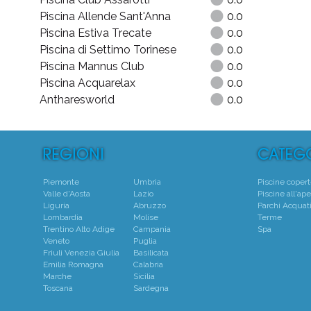
Piscina Allende Sant'Anna
0.0
Piscina Estiva Trecate
0.0
Piscina di Settimo Torinese
0.0
Piscina Mannus Club
0.0
Piscina Acquarelax
0.0
Antharesworld
0.0
Piemonte
Umbria
Piscine coper
Valle d'Aosta
Lazio
Piscine all'ape
Liguria
Abruzzo
Parchi Acquati
Lombardia
Molise
Terme
Trentino Alto Adige
Campania
Spa
Veneto
Puglia
Friuli Venezia Giulia
Basilicata
Emilia Romagna
Calabria
Marche
Sicilia
Toscana
Sardegna