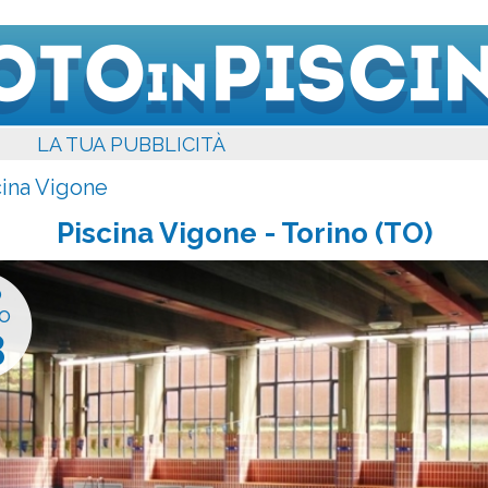
LA TUA PUBBLICITÀ
cina Vigone
Piscina Vigone
- Torino (TO)
o
o
3