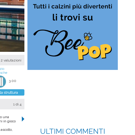
2 valutazioni
zio
asche
3.00
1
di 4
vo una
i in gioco
ULTIMI COMMENTI
 ascolto,