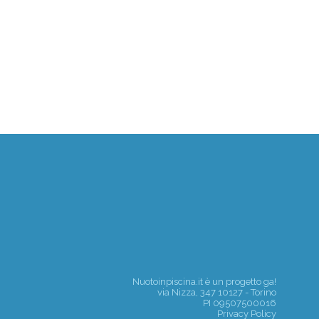
Nuotoinpiscina.it è un progetto
ga!
via Nizza, 347 10127 - Torino
PI 09507500016
Privacy Policy