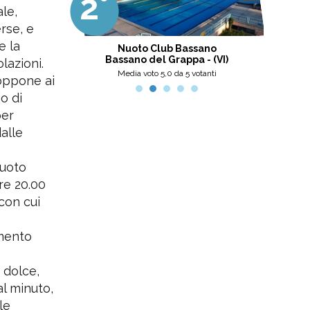
2°
3
professionalità, umanità e cortesia.
le,
Ottima scelta, nel pinerolese il
meglio, secondo me.
rse, e
e la
tini
Nuoto Club Bassano
Pis
Bassano del Grappa - (VI)
lazioni.
nti
Media voto 5,0 da 5 votanti
 oppone ai
o di
per
alle
nuoto
ore 20.00
(con cui
imento
 dolce,
al minuto,
le