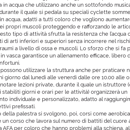
°
1°
a in acqua che utilizzano anche un sottofondo musica
 durante il quale si pedala su speciali cyclette somme
in acqua, adatti a tutti coloro che vogliono aumentar
 Natatorio Montecchio Maggiore
Centro Natatorio San
Montecchio Maggiore - (VI)
Verona - (VR)
dei propri muscoli proteggendo e rafforzando le artico
Media voto 4,7 da 19 votanti
Media voto 5,0 da 6 vota
uesto tipo di attività sfrutta la resistenza che l’acqua
di arti inferiori e superiori senza incorrere nel rischi
raumi a livello di ossa e muscoli. Lo sforzo che si fa 
in vasca garantisce un allenamento efficace, libero d
infortuni.
i possono utilizzare la struttura anche per praticare 
ni giorno dal lunedì alle venerdì dalle ore 10.00 alle 
notare lezioni private, durante il quale un istruttore 
 stabiliti giorni e orari per le attività) organizzerà un
to individuale e personalizzato, adatto al raggiung
ttivi prefissati.
no della palestra si svolgono, poi, corsi come aerobica
 un corso che lavora sul numero di battiti del cuore 
a AFA per coloro che hanno problemi alla schiena, al