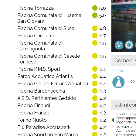
Piscina Torrazza
5.0
Piscina Comunale di Luserna
5.0
San Giovanni
Piscina Comunale di Susa
4.8
Piscina Carducci
4.7
Piscina Comunale di
4.5
Carmagnola
Piscina Comunale di Caselle
4.5
Come si s
Torinese
Piscina P.M.S. Sport
4.4
Pulizia
Parco Acquatico Atlantis
4.4
3.00
Piscina Galileo Ferraris Aquatica
4.4
Piscina Bardonecchia
4.3
A.S.D. Rari Nantes Gerbido
4.2
Ultimi c
Piscina Einaudi
4.2
Piscina Franzoj
4.2
Utente:
Simo
Sono approd
Torino Nuoto
4.2
leggenda met
su aspetti r
Blu Paradise Acquapark
4.2
All'inizio d
Piscina Sporting San Mauro
4.2
gentilezza e