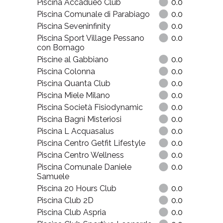
Piscina Accadueo Club
0.0
Piscina Comunale di Parabiago
0.0
Piscina Seveninfinity
0.0
Piscina Sport Village Pessano
0.0
con Bornago
Piscine al Gabbiano
0.0
Piscina Colonna
0.0
Piscina Quanta Club
0.0
Piscina Miele Milano
0.0
Piscina Società Fisiodynamic
0.0
Piscina Bagni Misteriosi
0.0
Piscina L Acquasalus
0.0
Piscina Centro Getfit Lifestyle
0.0
Piscina Centro Wellness
0.0
Piscina Comunale Daniele
0.0
Samuele
Piscina 20 Hours Club
0.0
Piscina Club 2D
0.0
Piscina Club Aspria
0.0