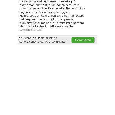
l'osservanza del regolamento e delle più
elementari norme di buon senso, a causa di
questo spesso ci verificano delle discussioni tra
bagnanti e personale di salvataggio.
Ho più volte chiesto di conferire con il direttore
dell'impianto per esporgli tutte queste
problematiche, ma ogni qualvolta mi è sempre
stato risposto che il direttore è assente.
27.09.2016 alle 17.11
Sei stato in questa piscina?
Scrivi anche tu come ti sei trovato!