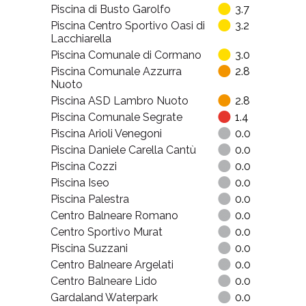
Piscina di Busto Garolfo
3.7
Piscina Centro Sportivo Oasi di
3.2
Lacchiarella
Piscina Comunale di Cormano
3.0
Piscina Comunale Azzurra
2.8
Nuoto
Piscina ASD Lambro Nuoto
2.8
Piscina Comunale Segrate
1.4
Piscina Arioli Venegoni
0.0
Piscina Daniele Carella Cantù
0.0
Piscina Cozzi
0.0
Piscina Iseo
0.0
Piscina Palestra
0.0
Centro Balneare Romano
0.0
Centro Sportivo Murat
0.0
Piscina Suzzani
0.0
Centro Balneare Argelati
0.0
Centro Balneare Lido
0.0
Gardaland Waterpark
0.0