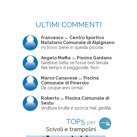
ULTIMI COMMENTI
francesco
Centro Sportivo
su
Natatorio Comunale di Alpignano
mi trovo bene in questa piscina
Angelo Maffia
Piscina Gaidano
su
Sarebbe bella se fosse ben tenuta.
Nel tempo è peggiorata. Non
sempre ben frequentata, un tizio che
ne usciva insieme a me non ha
Marco Canavese
Piscina
su
ritrovato le sue scarpe! Peccato
Comunale di Pinerolo
perché potrebbe essere un'ottima
Da cinque anni ormai,
struttura, ma è trascurata e
costantemente, ogni sabato
frequentata non magnificamente
pomeriggio trascorro cinque-sei ore
Roberto
Piscina Comunale di
su
in questa magnifica piscina con i miei
Sestu
due figli che sono letteralmente
struttura brutta e sporca mal gestita,
cresciuti in acqua (Mounir ora ha 10
personalei ncompetente e davvero
anni e Leila 6): un po' in vasca
poco professionale. la sconsiglio a
TOP5
per
piccola, un po' in vasca grande, negli
tutti coloro che amano le cose fatte
spazi riservati al nuoto libero,
seriamente poiché é tutto
Scivoli e trampolini
giochiamo, nuotiamo e facciamo
improvvisato
apnea insieme (sono stato assistente