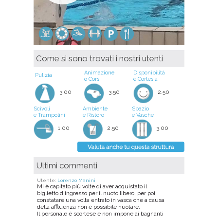
Come si sono trovati i nostri utenti
Animazione
Disponibilità
Pulizia
o Corsi
e Cortesia
3.00
3.50
2.50
Scivoli
Ambiente
Spazio
e Trampolini
e Ristoro
e Vasche
1.00
2.50
3.00
Ultimi commenti
Utente:
Lorenzo Manini
Mi è capitato più volte di aver acquistato il
biglietto d'ingresso per il nuoto libero, per poi
constatare una volta entrato in vasca che a causa
della affluenza non è possibile nuotare.
Il personale è scortese e non impone ai bagnanti