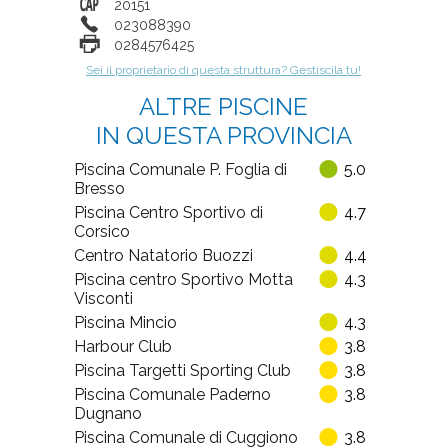
20151
023088390
0284576425
Sei il proprietario di questa struttura? Gestiscila tu!
ALTRE PISCINE
IN QUESTA PROVINCIA
Piscina Comunale P. Foglia di
5.0
Bresso
Piscina Centro Sportivo di
4.7
Corsico
Centro Natatorio Buozzi
4.4
Piscina centro Sportivo Motta
4.3
Visconti
Piscina Mincio
4.3
Harbour Club
3.8
Piscina Targetti Sporting Club
3.8
Piscina Comunale Paderno
3.8
Dugnano
Piscina Comunale di Cuggiono
3.8