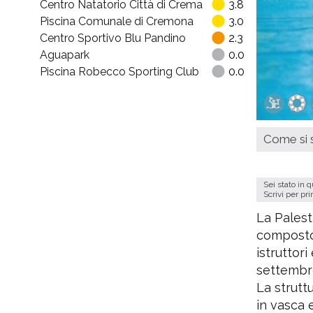
Centro Natatorio Città di Crema
3.8
Piscina Comunale di Cremona
3.0
Centro Sportivo Blu Pandino
2.3
Aguapark
0.0
Piscina Robecco Sporting Club
0.0
Come si s
Sei stato in 
Scrivi per pr
La Palest
composto 
istruttor
settembr
La strutt
in vasca e