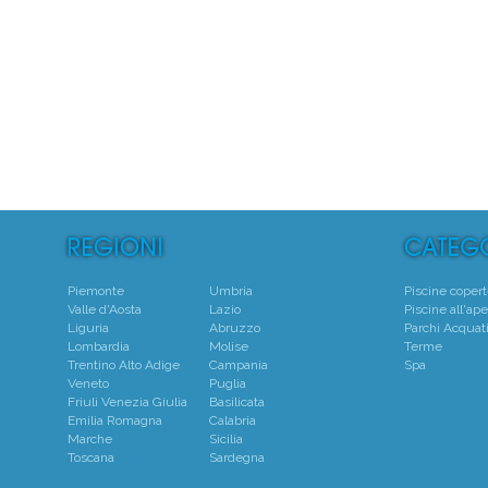
5
Centro
Piemonte
Umbria
Piscine coper
Valle d'Aosta
Lazio
Piscine all'ape
Liguria
Abruzzo
Parchi Acquati
Lombardia
Molise
Terme
Trentino Alto Adige
Campania
Spa
Veneto
Puglia
Friuli Venezia Giulia
Basilicata
Emilia Romagna
Calabria
Marche
Sicilia
Toscana
Sardegna