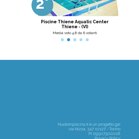
2°
3
professionalità, umanità e cortesia.
Ottima scelta, nel pinerolese il
meglio, secondo me.
tini
Piscine Thiene Aquatic Center
Thiene - (VI)
nti
Media voto 4,8 da 6 votanti
Nuotoinpiscina.it è un progetto
ga!
via Nizza, 347 10127 - Torino
PI 09507500016
Privacy Policy