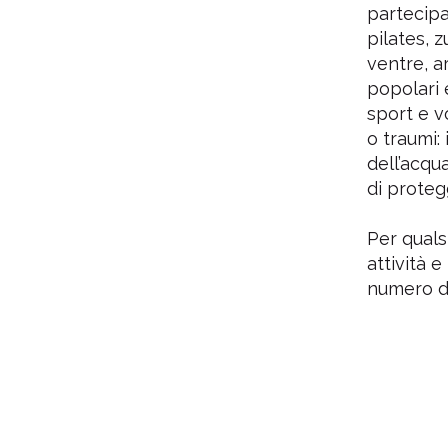
partecipa
pilates, 
ventre, a
popolari 
sport e vo
o traumi:
dell’acqu
di proteg
Per qualsi
attività e
numero di