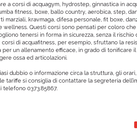
re a corsi di acquagym, hydrostep, ginnastica in acq
zumba fitness, boxe, ballo country, aerobica, step, da
rti marziali, kravmaga, difesa personale, fit boxe, dan
e wellness. Questi corsi sono pensati per coloro ch
gliono tenersi in forma in sicurezza, senza il rischio 
 i corsi di acquafitness, per esempio, sfruttano la res
a per un allenamento efficace, in grado di tonificare i
gere ossa ed articolazioni.
asi dubbio o informazione circa la struttura, gli orari,
 le tariffe si consiglia di contattare la segreteria dell’
 telefono 0373.85867.