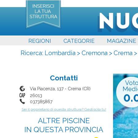
REGIONI
CATEGORIE
MAGAZINE
Ricerca:
Lombardia
>
Cremona
>
Crema
Contatti
Vot
Medi
Via Piacenza, 137
-
Crema
(
CR
)
0.
26013
037385867
Sei il proprietario di questa struttura? Gestiscila tu!
ALTRE PISCINE
IN QUESTA PROVINCIA