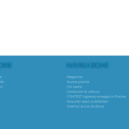
°
1°
 Natatorio Montecchio Maggiore
Centro Natatorio San
Montecchio Maggiore - (VI)
Verona - (VR)
Media voto 4,8 da 19 votanti
Media voto 5,0 da 6 vota
te
Magazine
rto
Nuove piscine
ci
Chi siamo
Condizioni di utilizzo
CONTEST ingresso omaggio in Piscina
Acquisto spazi pubblicitari
Inserisci la tua struttura