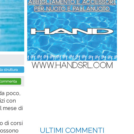
da poco,
izi con
al mese di
o di corsi
ULTIMI COMMENTI
 possono