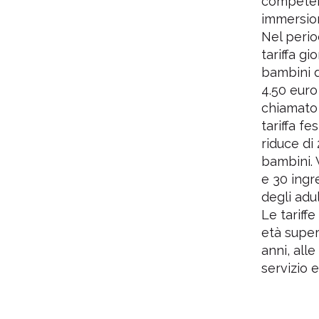
5
competenz
immersioni
Nel perio
Centro
tariffa gi
bambini da
4.50 euro
chiamato “
tariffa fe
riduce di 
bambini. 
e 30 ingr
degli adul
Le tariffe
età superi
anni, alle
servizio e