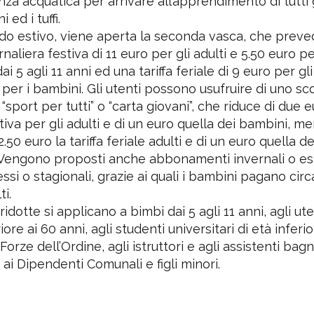
°
1°
a acquatica per arrivare all’apprendimento di tutti gli
 ed i tuffi.
do estivo, viene aperta la seconda vasca, che prev
 Natatorio Montecchio Maggiore
Piscine Thiene Aquatic
ornaliera festiva di 11 euro per gli adulti e 5.50 euro pe
Montecchio Maggiore - (VI)
Thiene - (VI)
i 5 agli 11 anni ed una tariffa feriale di 9 euro per gli
Media voto 4,7 da 19 votanti
Media voto 4,8 da 6 vota
 per i bambini. Gli utenti possono usufruire di uno sc
sport per tutti” o “carta giovani”, che riduce di due e
stiva per gli adulti e di un euro quella dei bambini, m
2.50 euro la tariffa feriale adulti e di un euro quella de
Vengono proposti anche abbonamenti invernali o est
essi o stagionali, grazie ai quali i bambini pagano cir
ti.
 ridotte si applicano a bimbi dai 5 agli 11 anni, agli ut
ore ai 60 anni, agli studenti universitari di età inferio
 Forze dell’Ordine, agli istruttori e agli assistenti bagn
 ai Dipendenti Comunali e figli minori.