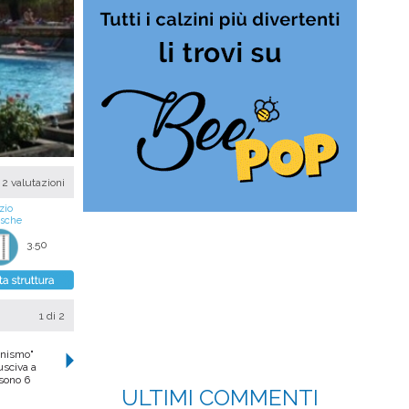
2 valutazioni
zio
asche
3.50
1
di 2
onismo"
usciva a
 sono 6
ULTIMI COMMENTI