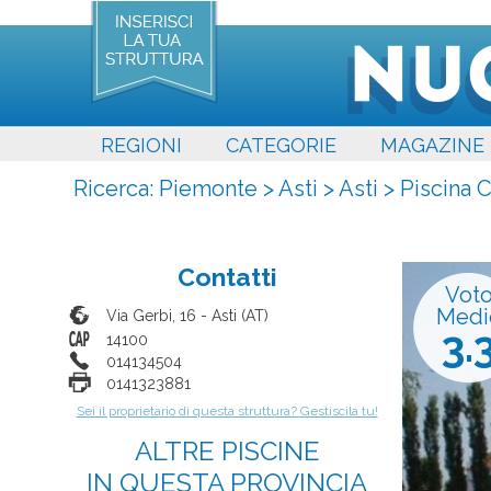
REGIONI
CATEGORIE
MAGAZINE
Ricerca:
Piemonte
>
Asti
>
Asti
>
Piscina 
Contatti
Vot
Medi
Via Gerbi, 16
-
Asti
(
AT
)
3.
14100
014134504
0141323881
Sei il proprietario di questa struttura? Gestiscila tu!
ALTRE PISCINE
IN QUESTA PROVINCIA