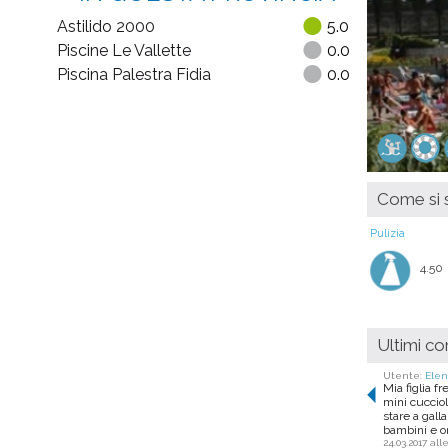
Astilido 2000
5.0
Piscine Le Vallette
0.0
Piscina Palestra Fidia
0.0
Come si s
Pulizia
4.50
Ultimi c
Utente:
Ele
Mia figlia f
mini cucciol
stare a gall
bambini e on
24.03.2017 alle