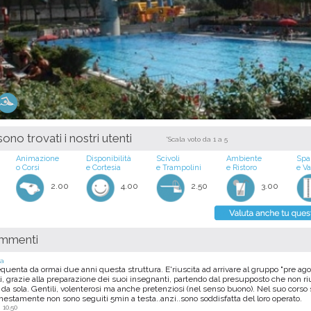
ono trovati i nostri utenti
*Scala voto da 1 a 5
Animazione
Disponibilità
Scivoli
Ambiente
Spa
o Corsi
e Cortesia
e Trampolini
e Ristoro
e V
2.00
4.00
2.50
3.00
ommenti
na
requenta da ormai due anni questa struttura. E'riuscita ad arrivare al gruppo "pre ag
i, grazie alla preparazione dei suoi insegnanti, partendo dal presupposto che non ri
a da sola. Gentili, volenterosi ma anche pretenziosi (nel senso buono). Nel suo corso
estamente non sono seguiti 5min a testa..anzi..sono soddisfatta del loro operato.
 10.50