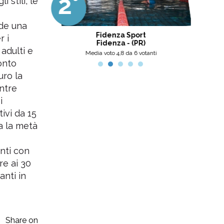
2°
3
 stili, le
professionalità, umanità e cortesia.
Ottima scelta, nel pinerolese il
meglio, secondo me.
ede una
 Center
Fidenza Sport
r i
Fidenza - (PR)
 adulti e
nti
Media voto 4,8 da 6 votanti
onto
uro la
entre
i
ivi da 15
ca la metà
enti con
re ai 30
anti in
Share on