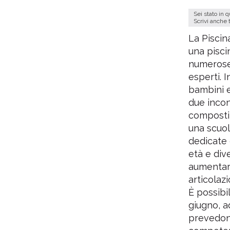
Sei stato in 
Scrivi anche 
La Piscin
una piscin
numerose 
esperti. I
bambini e 
due incont
composti 
una scuola
dedicate 
età e div
aumentare
articola
È possibi
giugno, ad
prevedono