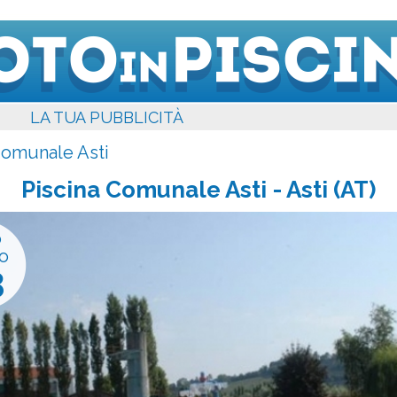
LA TUA PUBBLICITÀ
Comunale Asti
Piscina Comunale Asti
- Asti (AT)
o
o
3