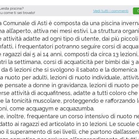
questa piscina?
Vedi tutti i commenti
tu come ti sei trovato!
a Comunale di Asti è composta da una piscina invern
a all’aperto, attiva nei mesi estivi. La struttura organ
attività adatte ad ogni tipo di utente, dai più piccoli 
nfatti, i frequentatori potranno seguire corsi di acqua
ragazzi dai 5 ai 14 anni, composti da circa 13 lezioni, 
ri la settimana, corsi di acquaticità per bimbi dai 3 ai
da 6 lezioni che si svolgono il sabato e la domenica 
 nuoto per adulti, lezioni di nuoto individuale, attivit
e pensate a donne in gravidanza, lezioni di nuoto per
erse attività di acquafitness, adatte a tutti coloro ch
 la tonicità muscolare, proteggendo e rafforzando 
zioni, come acquagym e acquazumba.
le, inoltre, frequentare un corso intensivo di nuoto n
atto ai ragazzi ed articolato in 10 lezioni. Le scuole 
 il superamento di sei livelli, che partono dall’assen