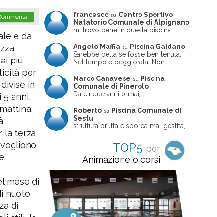
francesco
Centro Sportivo
su
Natatorio Comunale di Alpignano
mi trovo bene in questa piscina
ale e da
Angelo Maffia
Piscina Gaidano
izza
su
Sarebbe bella se fosse ben tenuta.
ai più
Nel tempo è peggiorata. Non
sempre ben frequentata, un tizio che
ticità per
ne usciva insieme a me non ha
Marco Canavese
Piscina
su
divise in
ritrovato le sue scarpe! Peccato
Comunale di Pinerolo
perché potrebbe essere un'ottima
Da cinque anni ormai,
 5 anni,
struttura, ma è trascurata e
costantemente, ogni sabato
mattina,
frequentata non magnificamente
pomeriggio trascorro cinque-sei ore
Roberto
Piscina Comunale di
su
in questa magnifica piscina con i miei
Sestu
à
due figli che sono letteralmente
struttura brutta e sporca mal gestita,
 la terza
cresciuti in acqua (Mounir ora ha 10
personalei ncompetente e davvero
anni e Leila 6): un po' in vasca
poco professionale. la sconsiglio a
e vogliono
TOP5
per
piccola, un po' in vasca grande, negli
tutti coloro che amano le cose fatte
spazi riservati al nuoto libero,
le
seriamente poiché é tutto
Animazione o corsi
giochiamo, nuotiamo e facciamo
improvvisato
apnea insieme (sono stato assistente
bagnanti ed istruttore di nuoto in
el mese di
gioventù, ora lo faccio per loro
di nuoto
come papà). Si tratta di una struttura
molto accogliente, pulita, bella,
za di
gestita da personale di grande