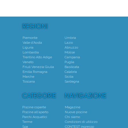
Piemonte
Umbria
Valle d'Aosta
Lazio
Liguria
Abruzzo
Lombardia
Molise
Trentino Alto Adige
Campania
Veneto
Puglia
Friuli Venezia Giulia
Basilicata
Emilia Romagna
Calabria
Marche
Sicilia
Toscana
Sardegna
Piscine coperte
Magazine
Piscine all'aperto
Nuove piscine
Parchi Acquatici
Chi siamo
Terme
Condizioni di utilizzo
Spa
CONTEST ingresso