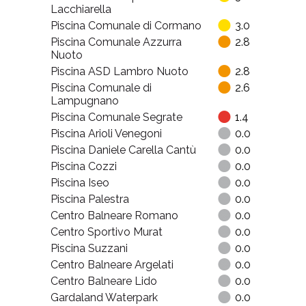
Lacchiarella
Piscina Comunale di Cormano
3.0
Piscina Comunale Azzurra
2.8
Nuoto
Piscina ASD Lambro Nuoto
2.8
Piscina Comunale di
2.6
Lampugnano
Piscina Comunale Segrate
1.4
Piscina Arioli Venegoni
0.0
Piscina Daniele Carella Cantù
0.0
Piscina Cozzi
0.0
Piscina Iseo
0.0
Piscina Palestra
0.0
Centro Balneare Romano
0.0
Centro Sportivo Murat
0.0
Piscina Suzzani
0.0
Centro Balneare Argelati
0.0
Centro Balneare Lido
0.0
Gardaland Waterpark
0.0