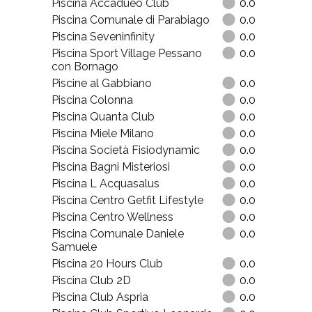
Piscina Accadueo Club
0.0
Piscina Comunale di Parabiago
0.0
Piscina Seveninfinity
0.0
Piscina Sport Village Pessano
0.0
con Bornago
Piscine al Gabbiano
0.0
Piscina Colonna
0.0
Piscina Quanta Club
0.0
Piscina Miele Milano
0.0
Piscina Società Fisiodynamic
0.0
Piscina Bagni Misteriosi
0.0
Piscina L Acquasalus
0.0
Piscina Centro Getfit Lifestyle
0.0
Piscina Centro Wellness
0.0
Piscina Comunale Daniele
0.0
Samuele
Piscina 20 Hours Club
0.0
Piscina Club 2D
0.0
Piscina Club Aspria
0.0