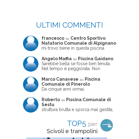
ULTIMI COMMENTI
francesco
Centro Sportivo
su
Natatorio Comunale di Alpignano
mi trovo bene in questa piscina
Angelo Maffia
Piscina Gaidano
su
Sarebbe bella se fosse ben tenuta.
Nel tempo è peggiorata. Non
sempre ben frequentata, un tizio che
ne usciva insieme a me non ha
Marco Canavese
Piscina
su
ritrovato le sue scarpe! Peccato
Comunale di Pinerolo
perché potrebbe essere un'ottima
Da cinque anni ormai,
struttura, ma è trascurata e
costantemente, ogni sabato
frequentata non magnificamente
pomeriggio trascorro cinque-sei ore
Roberto
Piscina Comunale di
su
in questa magnifica piscina con i miei
Sestu
due figli che sono letteralmente
struttura brutta e sporca mal gestita,
cresciuti in acqua (Mounir ora ha 10
personalei ncompetente e davvero
anni e Leila 6): un po' in vasca
poco professionale. la sconsiglio a
TOP5
per
piccola, un po' in vasca grande, negli
tutti coloro che amano le cose fatte
spazi riservati al nuoto libero,
seriamente poiché é tutto
Scivoli e trampolini
giochiamo, nuotiamo e facciamo
improvvisato
apnea insieme (sono stato assistente