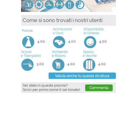
Come si sono trovati i nostri utenti
Animazione
Disponibilità
Pulizia
o Corsi
e Cortesia
4.00
4.00
4.00
Scivoli
Ambiente
Spazio
e Trampolini
e Ristoro
e Vasche
3.00
4.00
4.00
Sei stato in questa piscina?
Scrivi per primo come ti sei trovato!