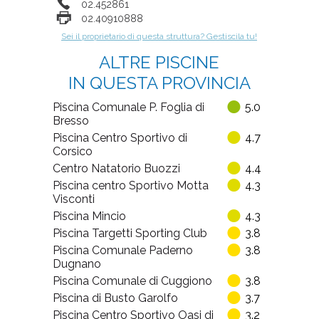
02.452861
02.40910888
Sei il proprietario di questa struttura? Gestiscila tu!
ALTRE PISCINE
IN QUESTA PROVINCIA
Piscina Comunale P. Foglia di
5.0
Bresso
Piscina Centro Sportivo di
4.7
Corsico
Centro Natatorio Buozzi
4.4
Piscina centro Sportivo Motta
4.3
Visconti
Piscina Mincio
4.3
Piscina Targetti Sporting Club
3.8
Piscina Comunale Paderno
3.8
Dugnano
Piscina Comunale di Cuggiono
3.8
Piscina di Busto Garolfo
3.7
Piscina Centro Sportivo Oasi di
3.2