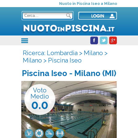
Nuoto in Piscina Iseo a Milano
Ricerca:
Lombardia
>
Milano
>
Milano
>
Piscina Iseo
Piscina Iseo
- Milano (MI)
Voto
Medio
0.0