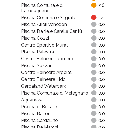
Piscina Comunale di
2.6
Lampugnano
Piscina Comunale Segrate
1.4
Piscina Arioli Venegoni
0.0
Piscina Daniele Carella Cantù
0.0
Piscina Cozzi
0.0
Centro Sportivo Murat
0.0
Piscina Palestra
0.0
Centro Balneare Romano
0.0
Piscina Suzzani
0.0
Centro Balneare Argelati
0.0
Centro Balneare Lido
0.0
Gardaland Waterpark
0.0
Piscina Comunale di Melegnano
0.0
Aquaneva
0.0
Piscina di Bollate
0.0
Piscina Bacone
0.0
Piscina Cardellino
0.0
Piscina De Marchi
0.0