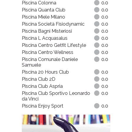
Piscina Colonna
0.0
Piscina Quanta Club
0.0
Piscina Miele Milano
0.0
Piscina Società Fisiodynamic
0.0
Piscina Bagni Misteriosi
0.0
Piscina L Acquasalus
0.0
Piscina Centro Getfit Lifestyle
0.0
Piscina Centro Wellness
0.0
Piscina Comunale Daniele
0.0
Samuele
Piscina 20 Hours Club
0.0
Piscina Club 2D
0.0
Piscina Club Aspria
0.0
Piscina Club Sportivo Leonardo
0.0
da Vinci
Piscina Enjoy Sport
0.0