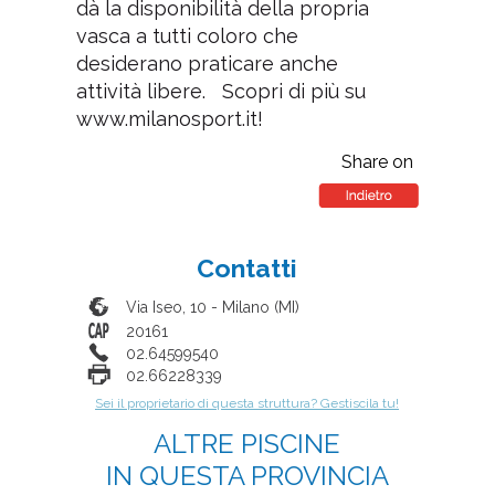
dà la disponibilità della propria
vasca a tutti coloro che
desiderano praticare anche
attività libere. Scopri di più su
www.milanosport.it!
Share on
Contatti
Via Iseo, 10
-
Milano
(
MI
)
20161
02.64599540
02.66228339
Sei il proprietario di questa struttura? Gestiscila tu!
ALTRE PISCINE
IN QUESTA PROVINCIA