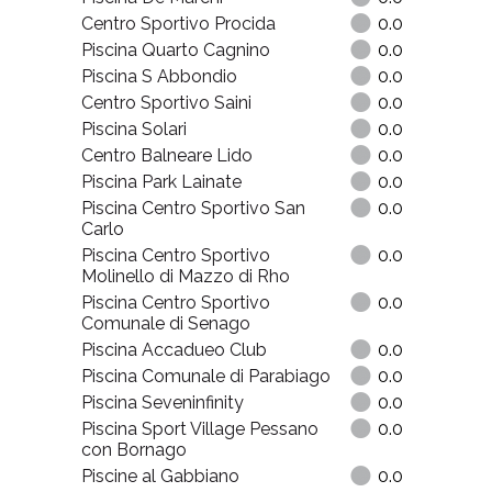
Centro Sportivo Procida
0.0
Piscina Quarto Cagnino
0.0
Piscina S Abbondio
0.0
Centro Sportivo Saini
0.0
Piscina Solari
0.0
Centro Balneare Lido
0.0
Piscina Park Lainate
0.0
Piscina Centro Sportivo San
0.0
Carlo
Piscina Centro Sportivo
0.0
Molinello di Mazzo di Rho
Piscina Centro Sportivo
0.0
Comunale di Senago
Piscina Accadueo Club
0.0
Piscina Comunale di Parabiago
0.0
Piscina Seveninfinity
0.0
Piscina Sport Village Pessano
0.0
con Bornago
Piscine al Gabbiano
0.0