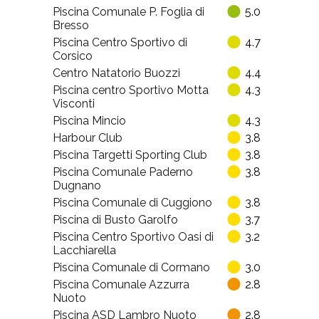
Piscina Comunale P. Foglia di
5.0
Bresso
Piscina Centro Sportivo di
4.7
Corsico
Centro Natatorio Buozzi
4.4
Piscina centro Sportivo Motta
4.3
Visconti
Piscina Mincio
4.3
Harbour Club
3.8
Piscina Targetti Sporting Club
3.8
Piscina Comunale Paderno
3.8
Dugnano
Piscina Comunale di Cuggiono
3.8
Piscina di Busto Garolfo
3.7
Piscina Centro Sportivo Oasi di
3.2
Lacchiarella
Piscina Comunale di Cormano
3.0
Piscina Comunale Azzurra
2.8
Nuoto
Piscina ASD Lambro Nuoto
2.8