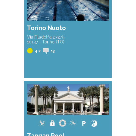
Torino Nuoto
Via Filadelfia 232/5
10137 - Torino (TO)
4.2
13
Zangan Pool