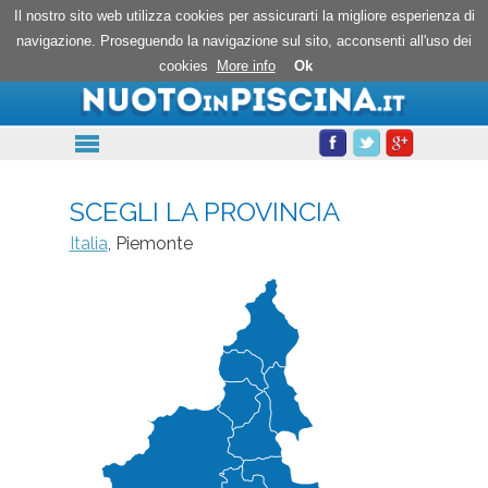
Nuoto in piscina
Il nostro sito web utilizza cookies per assicurarti la migliore esperienza di
navigazione. Proseguendo la navigazione sul sito, acconsenti all'uso dei
cookies
More info
Ok
SCEGLI LA PROVINCIA
Italia
, Piemonte