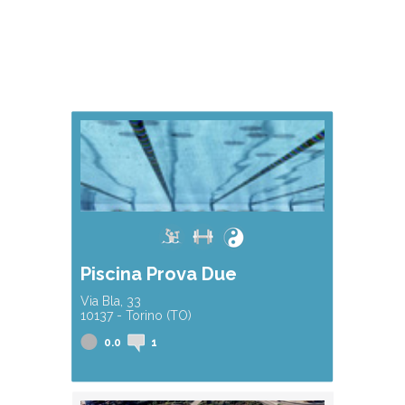
Piscina Prova Due
Via Bla, 33
10137 - Torino (TO)
0.0
1