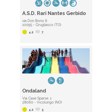
A.S.D. Rari Nantes Gerbido
via Don Borio 6
10095 - Grugliasco (TO)
4.2
7
Ondaland
Via Case Sparse, 1
28060 - Vicolungo (NO)
4.2
5