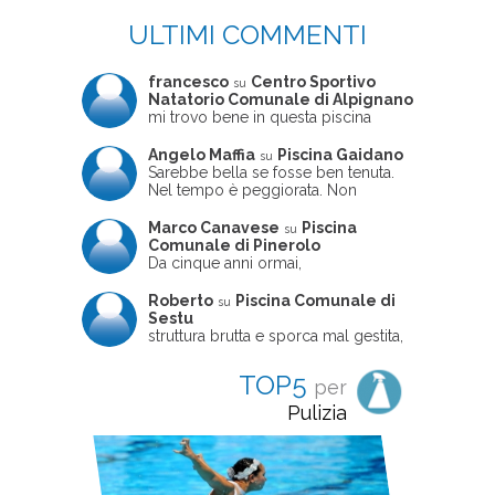
ULTIMI COMMENTI
francesco
Centro Sportivo
su
Natatorio Comunale di Alpignano
mi trovo bene in questa piscina
Angelo Maffia
Piscina Gaidano
su
Sarebbe bella se fosse ben tenuta.
Nel tempo è peggiorata. Non
sempre ben frequentata, un tizio che
ne usciva insieme a me non ha
Marco Canavese
Piscina
su
ritrovato le sue scarpe! Peccato
Comunale di Pinerolo
perché potrebbe essere un'ottima
Da cinque anni ormai,
struttura, ma è trascurata e
costantemente, ogni sabato
frequentata non magnificamente
pomeriggio trascorro cinque-sei ore
Roberto
Piscina Comunale di
su
in questa magnifica piscina con i miei
Sestu
due figli che sono letteralmente
struttura brutta e sporca mal gestita,
cresciuti in acqua (Mounir ora ha 10
personalei ncompetente e davvero
anni e Leila 6): un po' in vasca
poco professionale. la sconsiglio a
TOP5
per
piccola, un po' in vasca grande, negli
tutti coloro che amano le cose fatte
spazi riservati al nuoto libero,
seriamente poiché é tutto
Pulizia
giochiamo, nuotiamo e facciamo
improvvisato
apnea insieme (sono stato assistente
bagnanti ed istruttore di nuoto in
gioventù, ora lo faccio per loro
come papà). Si tratta di una struttura