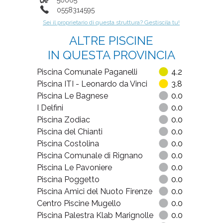
0558314595
Sei il proprietario di questa struttura? Gestiscila tu!
ALTRE PISCINE
IN QUESTA PROVINCIA
Piscina Comunale Paganelli
4.2
Piscina ITI - Leonardo da Vinci
3.8
Piscina Le Bagnese
0.0
I Delfini
0.0
Piscina Zodiac
0.0
Piscina del Chianti
0.0
Piscina Costolina
0.0
Piscina Comunale di Rignano
0.0
Piscina Le Pavoniere
0.0
Piscina Poggetto
0.0
Piscina Amici del Nuoto Firenze
0.0
Centro Piscine Mugello
0.0
Piscina Palestra Klab Marignolle
0.0