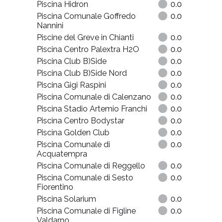
Piscina Hidron
0.0
Piscina Comunale Goffredo
0.0
Nannini
Piscine del Greve in Chianti
0.0
Piscina Centro Palextra H2O
0.0
Piscina Club B)Side
0.0
Piscina Club B)Side Nord
0.0
Piscina Gigi Raspini
0.0
Piscina Comunale di Calenzano
0.0
Piscina Stadio Artemio Franchi
0.0
Piscina Centro Bodystar
0.0
Piscina Golden Club
0.0
Piscina Comunale di
0.0
Acquatempra
Piscina Comunale di Reggello
0.0
Piscina Comunale di Sesto
0.0
Fiorentino
Piscina Solarium
0.0
Piscina Comunale di Figline
0.0
Valdarno