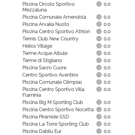
Piscina Circolo Sportivo
0.0
Mezzaluna
Piscina Comunale Amendola
0.0
Piscina Arvalia Nuoto
0.0
Piscina Centro Sportivo Athlon
0.0
Tennis Club New Country
0.0
Helios Village
0.0
Terme Acque Albule
0.0
Terme di Stigliano
0.0
Piscina Sacro Cuore
0.0
Centro Sportivo Aventino
0.0
Piscina Comunale Olimpia1
0.0
Piscina Centro Sportivo Villa
0.0
Flaminia
Piscina Big M Sporting Club
0.0
Piscina Centro Sportivo Nocetta
0.0
Piscina Piramide SSD
0.0
Piscina La Torre Sporting Club
0.0
Piscina Dabliu Eur
0.0