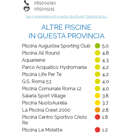
065004740
065005115
Sei il proprietario di questa struttura? Gestiscila tu!
ALTRE PISCINE
IN QUESTA PROVINCIA
Piscina Augustea Sporting Club
5.0
Piscina All Round
4.8
Aquaniene
4.3
Parco Acquatico Hydromania
4.2
Piscina Life Per Te
4.2
G.S. Roma 53
4.0
Piscina Comunale Roma 12
4.0
Salaria Sport Village
3.8
Piscina NuotoAurelia
3.7
La Piscina Crawl 2000
2.8
Piscina Centro Sportivo Cristo
1.8
Re
Piscina Le Molette
1.2