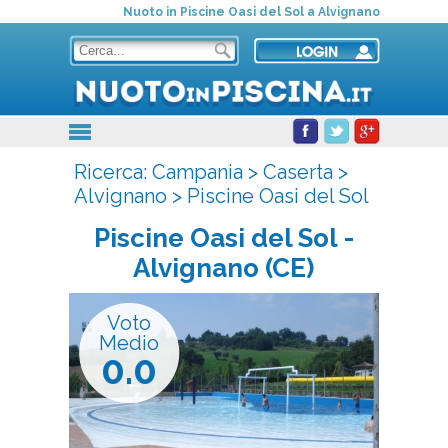
Nuoto in Piscine Oasi del Sol a Alvignano
Ricerca:
Campania
>
Caserta
>
Alvignano
>
Piscine Oasi del Sol
Piscine Oasi del Sol
-
Alvignano (CE)
Voto
Medio
0.0