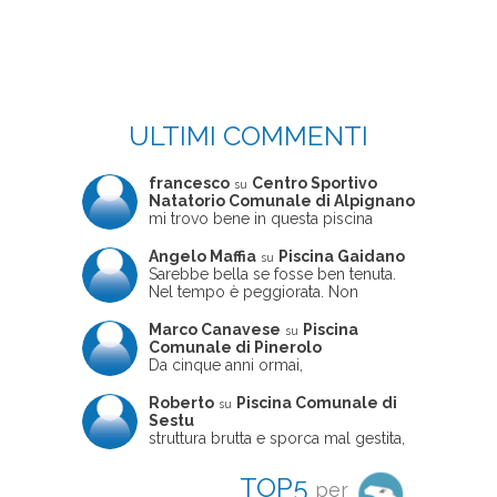
ULTIMI COMMENTI
francesco
Centro Sportivo
su
Natatorio Comunale di Alpignano
mi trovo bene in questa piscina
Angelo Maffia
Piscina Gaidano
su
Sarebbe bella se fosse ben tenuta.
Nel tempo è peggiorata. Non
sempre ben frequentata, un tizio che
ne usciva insieme a me non ha
Marco Canavese
Piscina
su
ritrovato le sue scarpe! Peccato
Comunale di Pinerolo
perché potrebbe essere un'ottima
Da cinque anni ormai,
struttura, ma è trascurata e
costantemente, ogni sabato
frequentata non magnificamente
pomeriggio trascorro cinque-sei ore
Roberto
Piscina Comunale di
su
in questa magnifica piscina con i miei
Sestu
due figli che sono letteralmente
struttura brutta e sporca mal gestita,
cresciuti in acqua (Mounir ora ha 10
personalei ncompetente e davvero
anni e Leila 6): un po' in vasca
poco professionale. la sconsiglio a
TOP5
per
piccola, un po' in vasca grande, negli
tutti coloro che amano le cose fatte