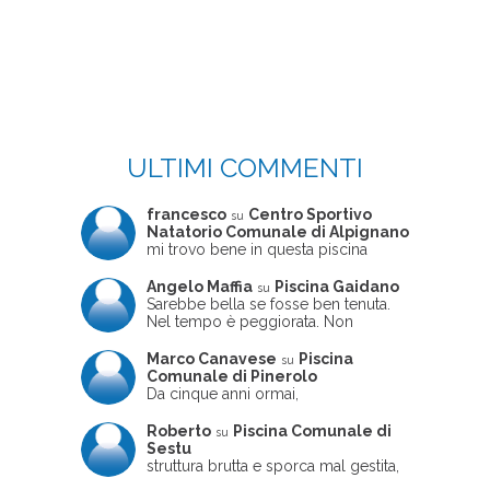
ULTIMI COMMENTI
francesco
Centro Sportivo
su
Natatorio Comunale di Alpignano
mi trovo bene in questa piscina
Angelo Maffia
Piscina Gaidano
su
Sarebbe bella se fosse ben tenuta.
Nel tempo è peggiorata. Non
sempre ben frequentata, un tizio che
ne usciva insieme a me non ha
Marco Canavese
Piscina
su
ritrovato le sue scarpe! Peccato
Comunale di Pinerolo
perché potrebbe essere un'ottima
Da cinque anni ormai,
struttura, ma è trascurata e
costantemente, ogni sabato
frequentata non magnificamente
pomeriggio trascorro cinque-sei ore
Roberto
Piscina Comunale di
su
in questa magnifica piscina con i miei
Sestu
due figli che sono letteralmente
struttura brutta e sporca mal gestita,
cresciuti in acqua (Mounir ora ha 10
personalei ncompetente e davvero