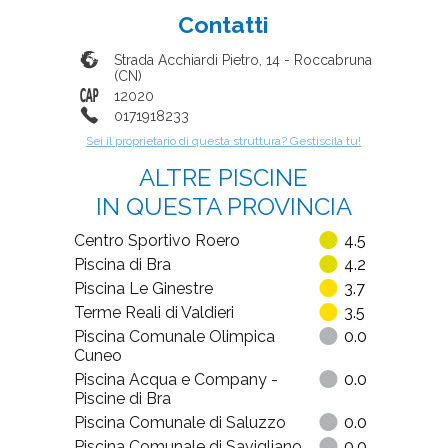
Contatti
Strada Acchiardi Pietro, 14
-
Roccabruna
(
CN
)
12020
0171918233
Sei il proprietario di questa struttura? Gestiscila tu!
ALTRE PISCINE
IN QUESTA PROVINCIA
Centro Sportivo Roero
4.5
Piscina di Bra
4.2
Piscina Le Ginestre
3.7
Terme Reali di Valdieri
3.5
Piscina Comunale Olimpica
0.0
Cuneo
Piscina Acqua e Company -
0.0
Piscine di Bra
Piscina Comunale di Saluzzo
0.0
Piscina Comunale di Savigliano
0.0