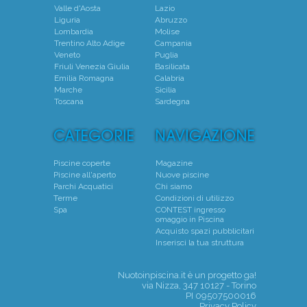
Valle d'Aosta
Lazio
Liguria
Abruzzo
Lombardia
Molise
Trentino Alto Adige
Campania
Veneto
Puglia
Friuli Venezia Giulia
Basilicata
Emilia Romagna
Calabria
Marche
Sicilia
Toscana
Sardegna
Piscine coperte
Magazine
Piscine all'aperto
Nuove piscine
Parchi Acquatici
Chi siamo
Terme
Condizioni di utilizzo
Spa
CONTEST ingresso
omaggio in Piscina
Acquisto spazi pubblicitari
Inserisci la tua struttura
Nuotoinpiscina.it è un progetto
ga!
via Nizza, 347 10127 - Torino
PI 09507500016
Privacy Policy