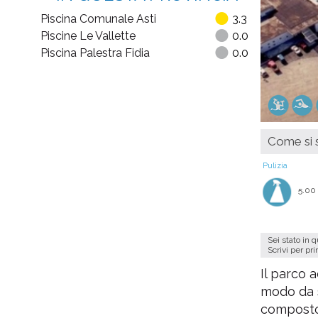
Piscina Comunale Asti
3.3
Piscine Le Vallette
0.0
Piscina Palestra Fidia
0.0
Come si s
Pulizia
5.00
Sei stato in 
Scrivi per pr
Il parco 
modo da s
composto 