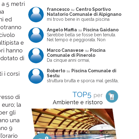
 a 5 metri
francesco
Centro Sportivo
su
na
Natatorio Comunale di Alpignano
ni ed
mi trovo bene in questa piscina
 potranno
Angelo Maffia
Piscina Gaidano
su
civolo
Sarebbe bella se fosse ben tenuta.
Nel tempo è peggiorata. Non
tipista e
sempre ben frequentata, un tizio che
ne usciva insieme a me non ha
ori hanno
Marco Canavese
Piscina
su
ritrovato le sue scarpe! Peccato
Comunale di Pinerolo
 dotato di
perché potrebbe essere un'ottima
Da cinque anni ormai,
struttura, ma è trascurata e
costantemente, ogni sabato
frequentata non magnificamente
pomeriggio trascorro cinque-sei ore
Roberto
Piscina Comunale di
su
 i corsi
in questa magnifica piscina con i miei
Sestu
due figli che sono letteralmente
struttura brutta e sporca mal gestita,
cresciuti in acqua (Mounir ora ha 10
personalei ncompetente e davvero
anni e Leila 6): un po' in vasca
poco professionale. la sconsiglio a
TOP5
per
piccola, un po' in vasca grande, negli
tutti coloro che amano le cose fatte
gresso di
spazi riservati al nuoto libero,
seriamente poiché é tutto
Ambiente e ristoro
 euro; la
giochiamo, nuotiamo e facciamo
improvvisato
apnea insieme (sono stato assistente
per gli
bagnanti ed istruttore di nuoto in
gano una
gioventù, ora lo faccio per loro
come papà). Si tratta di una struttura
ano 9
molto accogliente, pulita, bella,
gestita da personale di grande
l’orario