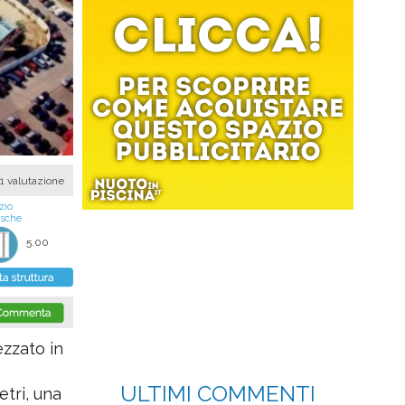
1 valutazione
zio
asche
5.00
ezzato in
ULTIMI COMMENTI
tri, una