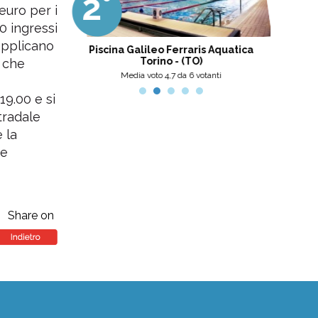
2°
3
professionalità, umanità e cortesia.
euro per i
Ottima scelta, nel pinerolese il
meglio, secondo me.
0 ingressi
 applicano
tini
Piscina Galileo Ferraris Aquatica
Centro
Torino - (TO)
e che
nti
Media voto 4,7 da 6 votanti
19.00 e si
stradale
 la
ne
Share on