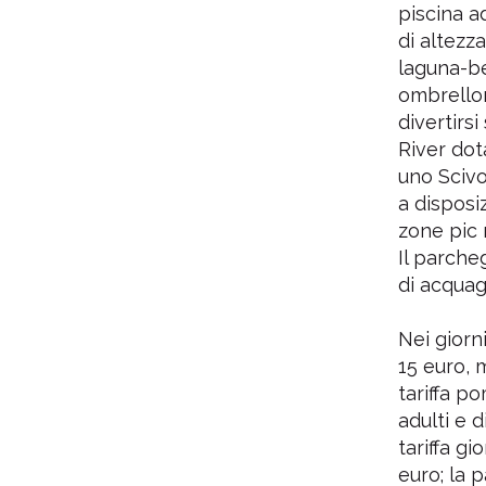
piscina ad
di altezz
laguna-be
ombrellon
divertirs
River dot
uno Scivo
a disposiz
zone pic n
Il parche
di acquag
Nei giorni
15 euro, 
tariffa po
adulti e d
tariffa g
euro; la p