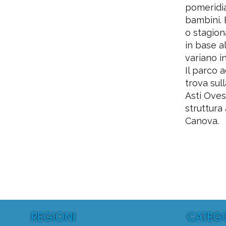
5
pomeridia
bambini. 
o stagiona
in base a
variano i
Il parco a
trova sul
Asti Oves
struttura
Canova.