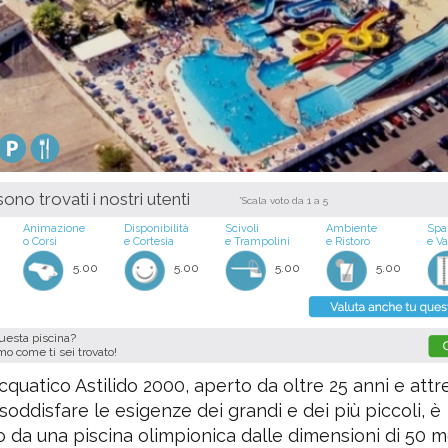
ono trovati i nostri utenti
*Scala voto da 1 a 5
Animazione
Disponibilità
Scivoli
Ambiente
Spa
o Corsi
e Cortesia
e Trampolini
e Ristoro
e V
5.00
5.00
5.00
5.00
questa piscina?
imo come ti sei trovato!
acquatico Astilido 2000, aperto da oltre 25 anni e attr
oddisfare le esigenze dei grandi e dei più piccoli, è
da una piscina olimpionica dalle dimensioni di 50 me