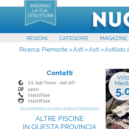
REGIONI
CATEGORIE
MAGAZINE
Ricerca:
Piemonte
>
Asti
>
Asti
>
Astilido
Contatti
Vot
Medi
S.S. Asti/Torino
-
Asti
(
AT
)
5.
14100
0141216344
0141216344
Sei il proprietario di questa struttura? Gestiscila tu!
ALTRE PISCINE
IN QUESTA PROVINCIA