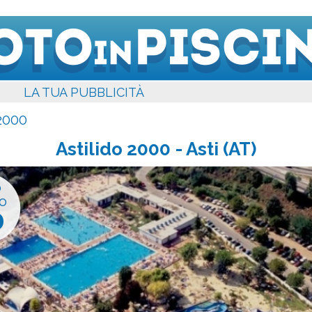
LA TUA PUBBLICITÀ
 2000
Astilido 2000
- Asti (AT)
o
o
0