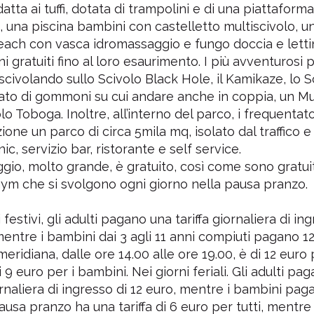
atta ai tuffi, dotata di trampolini e di una piattaforma
a, una piscina bambini con castelletto multiscivolo, u
ach con vasca idromassaggio e fungo doccia e letti
i gratuiti fino al loro esaurimento. I più avventurosi
i scivolando sullo Scivolo Black Hole, il Kamikaze, lo S
ato di gommoni su cui andare anche in coppia, un Mul
lo Toboga. Inoltre, all’interno del parco, i frequentat
ione un parco di circa 5mila mq, isolato dal traffico e
ic, servizio bar, ristorante e self service.
ggio, molto grande, è gratuito, così come sono gratuiti
ym che si svolgono ogni giorno nella pausa pranzo.
 festivi, gli adulti pagano una tariffa giornaliera di in
mentre i bambini dai 3 agli 11 anni compiuti pagano 12
meridiana, dalle ore 14.00 alle ore 19.00, è di 12 euro 
i 9 euro per i bambini. Nei giorni feriali. Gli adulti pa
iornaliera di ingresso di 12 euro, mentre i bambini pag
ausa pranzo ha una tariffa di 6 euro per tutti, mentre 