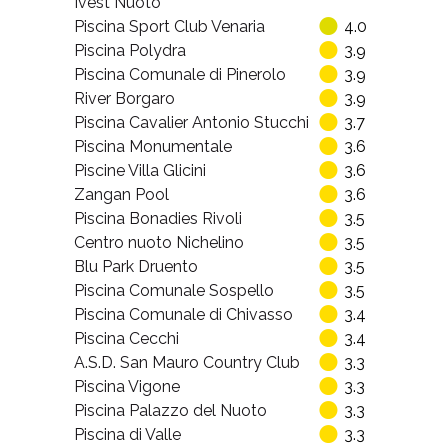
Ivest Nuoto
Piscina Sport Club Venaria
4.0
Piscina Polydra
3.9
Piscina Comunale di Pinerolo
3.9
River Borgaro
3.9
Piscina Cavalier Antonio Stucchi
3.7
Piscina Monumentale
3.6
Piscine Villa Glicini
3.6
Zangan Pool
3.6
Piscina Bonadies Rivoli
3.5
Centro nuoto Nichelino
3.5
Blu Park Druento
3.5
Piscina Comunale Sospello
3.5
Piscina Comunale di Chivasso
3.4
Piscina Cecchi
3.4
A.S.D. San Mauro Country Club
3.3
Piscina Vigone
3.3
Piscina Palazzo del Nuoto
3.3
Piscina di Valle
3.3