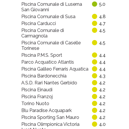
Piscina Comunale di Luserna
5.0
San Giovanni
Piscina Comunale di Susa
4.8
Piscina Carducci
4.7
Piscina Comunale di
4.5
Carmagnola
Piscina Comunale di Caselle
4.5
Torinese
Piscina P.M.S. Sport
4.4
Parco Acquatico Atlantis
4.4
Piscina Galileo Ferraris Aquatica
4.4
Piscina Bardonecchia
4.3
A.S.D. Rari Nantes Gerbido
4.2
Piscina Einaudi
4.2
Piscina Franzoj
4.2
Torino Nuoto
4.2
Blu Paradise Acquapark
4.2
Piscina Sporting San Mauro
4.2
Piscina Olimpionica Victoria
4.0