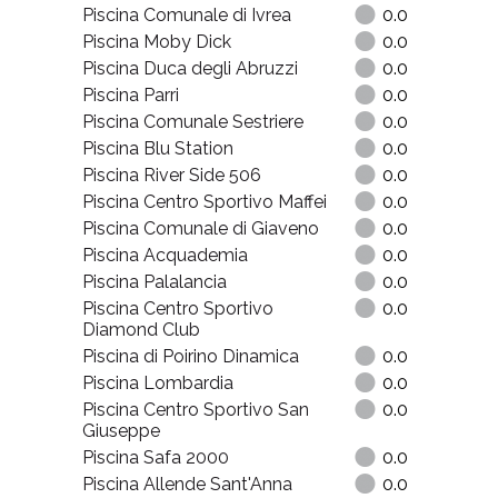
Piscina Comunale di Ivrea
0.0
Piscina Moby Dick
0.0
Piscina Duca degli Abruzzi
0.0
Piscina Parri
0.0
Piscina Comunale Sestriere
0.0
Piscina Blu Station
0.0
Piscina River Side 506
0.0
Piscina Centro Sportivo Maffei
0.0
Piscina Comunale di Giaveno
0.0
Piscina Acquademia
0.0
Piscina Palalancia
0.0
Piscina Centro Sportivo
0.0
Diamond Club
Piscina di Poirino Dinamica
0.0
Piscina Lombardia
0.0
Piscina Centro Sportivo San
0.0
Giuseppe
Piscina Safa 2000
0.0
Piscina Allende Sant'Anna
0.0