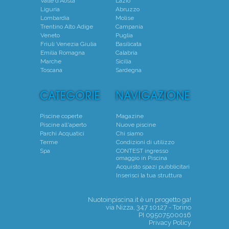
Valle d'Aosta
Lazio
Liguria
Abruzzo
Lombardia
Molise
Trentino Alto Adige
Campania
Veneto
Puglia
Friuli Venezia Giulia
Basilicata
Emilia Romagna
Calabria
Marche
Sicilia
Toscana
Sardegna
Piscine coperte
Magazine
Piscine all'aperto
Nuove piscine
Parchi Acquatici
Chi siamo
Terme
Condizioni di utilizzo
Spa
CONTEST ingresso
omaggio in Piscina
Acquisto spazi pubblicitari
Inserisci la tua struttura
Nuotoinpiscina.it è un progetto
ga!
via Nizza, 347 10127 - Torino
PI 09507500016
Privacy Policy