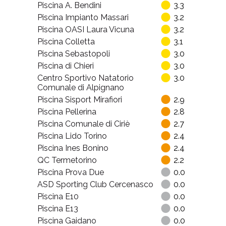
Piscina A. Bendini
3.3
Piscina Impianto Massari
3.2
Piscina OASI Laura Vicuna
3.2
Piscina Colletta
3.1
Piscina Sebastopoli
3.0
Piscina di Chieri
3.0
Centro Sportivo Natatorio
3.0
Comunale di Alpignano
Piscina Sisport Mirafiori
2.9
Piscina Pellerina
2.8
Piscina Comunale di Ciriè
2.7
Piscina Lido Torino
2.4
Piscina Ines Bonino
2.4
QC Termetorino
2.2
Piscina Prova Due
0.0
ASD Sporting Club Cercenasco
0.0
Piscina E10
0.0
Piscina E13
0.0
Piscina Gaidano
0.0