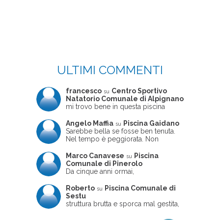
ULTIMI COMMENTI
francesco
Centro Sportivo
su
Natatorio Comunale di Alpignano
mi trovo bene in questa piscina
Angelo Maffia
Piscina Gaidano
su
Sarebbe bella se fosse ben tenuta.
Nel tempo è peggiorata. Non
sempre ben frequentata, un tizio che
ne usciva insieme a me non ha
Marco Canavese
Piscina
su
ritrovato le sue scarpe! Peccato
Comunale di Pinerolo
perché potrebbe essere un'ottima
Da cinque anni ormai,
struttura, ma è trascurata e
costantemente, ogni sabato
frequentata non magnificamente
pomeriggio trascorro cinque-sei ore
Roberto
Piscina Comunale di
su
in questa magnifica piscina con i miei
Sestu
due figli che sono letteralmente
struttura brutta e sporca mal gestita,
cresciuti in acqua (Mounir ora ha 10
personalei ncompetente e davvero
anni e Leila 6): un po' in vasca
poco professionale. la sconsiglio a