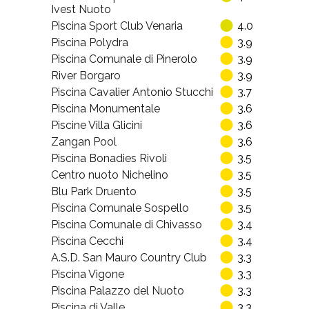
Ivest Nuoto
Piscina Sport Club Venaria
4.0
Piscina Polydra
3.9
Piscina Comunale di Pinerolo
3.9
River Borgaro
3.9
Piscina Cavalier Antonio Stucchi
3.7
Piscina Monumentale
3.6
Piscine Villa Glicini
3.6
Zangan Pool
3.6
Piscina Bonadies Rivoli
3.5
Centro nuoto Nichelino
3.5
Blu Park Druento
3.5
Piscina Comunale Sospello
3.5
Piscina Comunale di Chivasso
3.4
Piscina Cecchi
3.4
A.S.D. San Mauro Country Club
3.3
Piscina Vigone
3.3
Piscina Palazzo del Nuoto
3.3
Piscina di Valle
3.3