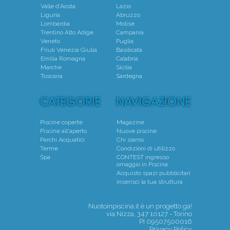
Valle d'Aosta
Lazio
Liguria
Abruzzo
Lombardia
Molise
Trentino Alto Adige
Campania
Veneto
Puglia
Friuli Venezia Giulia
Basilicata
Emilia Romagna
Calabria
Marche
Sicilia
Toscana
Sardegna
Piscine coperte
Magazine
Piscine all'aperto
Nuove piscine
Parchi Acquatici
Chi siamo
Terme
Condizioni di utilizzo
Spa
CONTEST ingresso
omaggio in Piscina
Acquisto spazi pubblicitari
Inserisci la tua struttura
Nuotoinpiscina.it è un progetto
ga!
via Nizza, 347 10127 - Torino
PI 09507500016
Privacy Policy