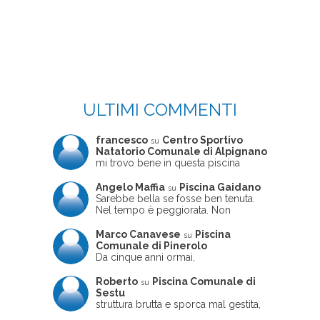
ULTIMI COMMENTI
francesco
Centro Sportivo
su
Natatorio Comunale di Alpignano
mi trovo bene in questa piscina
Angelo Maffia
Piscina Gaidano
su
Sarebbe bella se fosse ben tenuta.
Nel tempo è peggiorata. Non
sempre ben frequentata, un tizio che
ne usciva insieme a me non ha
Marco Canavese
Piscina
su
ritrovato le sue scarpe! Peccato
Comunale di Pinerolo
perché potrebbe essere un'ottima
Da cinque anni ormai,
struttura, ma è trascurata e
costantemente, ogni sabato
frequentata non magnificamente
pomeriggio trascorro cinque-sei ore
Roberto
Piscina Comunale di
su
in questa magnifica piscina con i miei
Sestu
due figli che sono letteralmente
struttura brutta e sporca mal gestita,
cresciuti in acqua (Mounir ora ha 10
personalei ncompetente e davvero