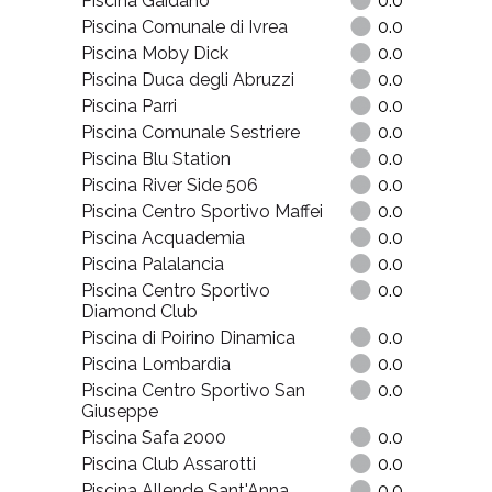
Piscina Gaidano
0.0
Piscina Comunale di Ivrea
0.0
Piscina Moby Dick
0.0
Piscina Duca degli Abruzzi
0.0
Piscina Parri
0.0
Piscina Comunale Sestriere
0.0
Piscina Blu Station
0.0
Piscina River Side 506
0.0
Piscina Centro Sportivo Maffei
0.0
Piscina Acquademia
0.0
Piscina Palalancia
0.0
Piscina Centro Sportivo
0.0
Diamond Club
Piscina di Poirino Dinamica
0.0
Piscina Lombardia
0.0
Piscina Centro Sportivo San
0.0
Giuseppe
Piscina Safa 2000
0.0
Piscina Club Assarotti
0.0
Piscina Allende Sant'Anna
0.0