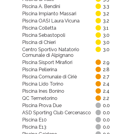
Piscina A. Bendini
3.3
Piscina Impianto Massari
3.2
Piscina OASI Laura Vicuna
3.2
Piscina Colletta
3.1
Piscina Sebastopoli
3.0
Piscina di Chieri
3.0
Centro Sportivo Natatorio
3.0
Comunale di Alpignano
Piscina Sisport Mirafiori
2.9
Piscina Pellerina
2.8
Piscina Comunale di Ciriè
2.7
Piscina Lido Torino
2.4
Piscina Ines Bonino
2.4
QC Termetorino
2.2
Piscina Prova Due
0.0
ASD Sporting Club Cercenasco
0.0
Piscina E10
0.0
Piscina E13
0.0