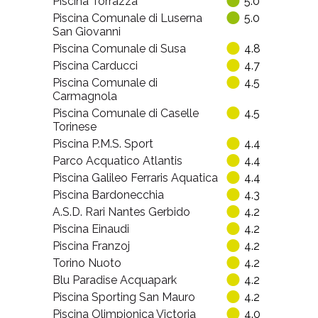
Piscina Torrazza
5.0
Piscina Comunale di Luserna
5.0
San Giovanni
Piscina Comunale di Susa
4.8
Piscina Carducci
4.7
Piscina Comunale di
4.5
Carmagnola
Piscina Comunale di Caselle
4.5
Torinese
Piscina P.M.S. Sport
4.4
Parco Acquatico Atlantis
4.4
Piscina Galileo Ferraris Aquatica
4.4
Piscina Bardonecchia
4.3
A.S.D. Rari Nantes Gerbido
4.2
Piscina Einaudi
4.2
Piscina Franzoj
4.2
Torino Nuoto
4.2
Blu Paradise Acquapark
4.2
Piscina Sporting San Mauro
4.2
Piscina Olimpionica Victoria
4.0