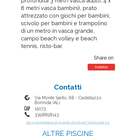
profondità 3 metri vasca adulti, 4 x
8 metri vasca bambini), prato
attrezzato con giochi per bambini,
scivolo per bambini e trampolino
di un metro in vasca grande,
campo beach volley e beach
tennis, risto-bar.
Share on
Contatti
Via Monte Santo, 68
-
Castellazzo
Bormida
(
AL
)
15073
3398858143
Sei il proprietario di questa struttura? Gestiscila tu!
ALTRE PISCINE