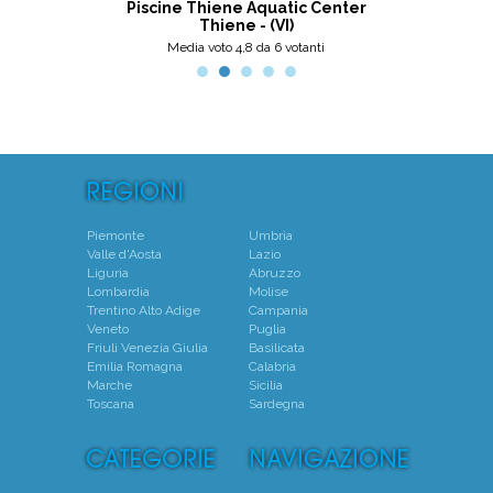
ni
Piscine Thiene Aquatic Center
Thiene - (VI)
Media voto 4,8 da 6 votanti
Piemonte
Umbria
Valle d'Aosta
Lazio
Liguria
Abruzzo
Lombardia
Molise
Trentino Alto Adige
Campania
Veneto
Puglia
Friuli Venezia Giulia
Basilicata
Emilia Romagna
Calabria
Marche
Sicilia
Toscana
Sardegna