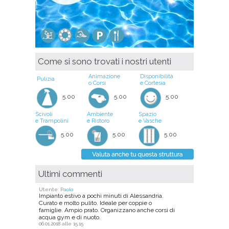
Come si sono trovati i nostri utenti
Animazione
Disponibilità
Pulizia
o Corsi
e Cortesia
5.00
5.00
5.00
Scivoli
Ambiente
Spazio
e Trampolini
e Ristoro
e Vasche
5.00
5.00
5.00
Ultimi commenti
Utente:
Paolo
Impianto estivo a pochi minuti di Alessandria.
Curato e molto pulito. Ideale per coppie o
famiglie. Ampio prato. Organizzano anche corsi di
acqua gym e di nuoto.
06.01.2018 alle 15.15