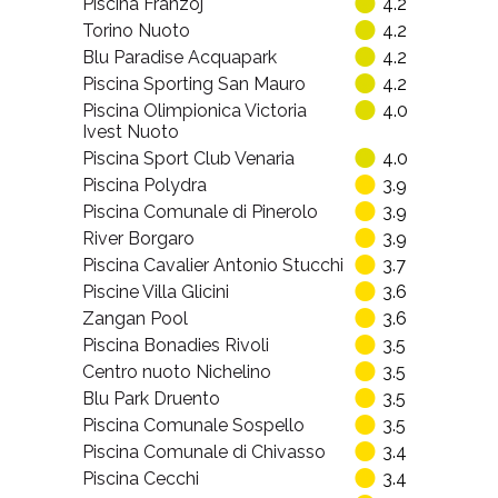
Piscina Galileo Ferraris Aquatica
4.4
Piscina Bardonecchia
4.3
A.S.D. Rari Nantes Gerbido
4.2
Piscina Einaudi
4.2
Piscina Franzoj
4.2
Torino Nuoto
4.2
Blu Paradise Acquapark
4.2
Piscina Sporting San Mauro
4.2
Piscina Olimpionica Victoria
4.0
Ivest Nuoto
Piscina Sport Club Venaria
4.0
Piscina Polydra
3.9
Piscina Comunale di Pinerolo
3.9
River Borgaro
3.9
Piscina Cavalier Antonio Stucchi
3.7
Piscine Villa Glicini
3.6
Zangan Pool
3.6
Piscina Bonadies Rivoli
3.5
Centro nuoto Nichelino
3.5