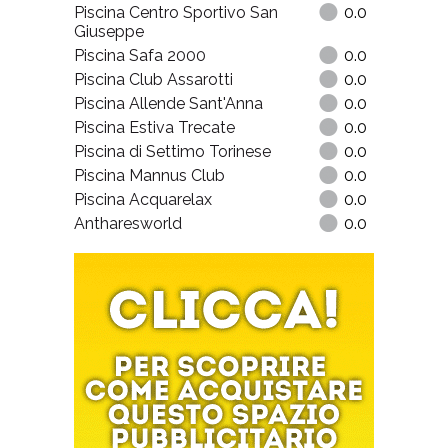
Piscina Centro Sportivo
0.0
Diamond Club
Piscina di Poirino Dinamica
0.0
Piscina Lombardia
0.0
Piscina Centro Sportivo San
0.0
Giuseppe
Piscina Safa 2000
0.0
Piscina Club Assarotti
0.0
Piscina Allende Sant'Anna
0.0
Piscina Estiva Trecate
0.0
Piscina di Settimo Torinese
0.0
Piscina Mannus Club
0.0
Piscina Acquarelax
0.0
Antharesworld
0.0