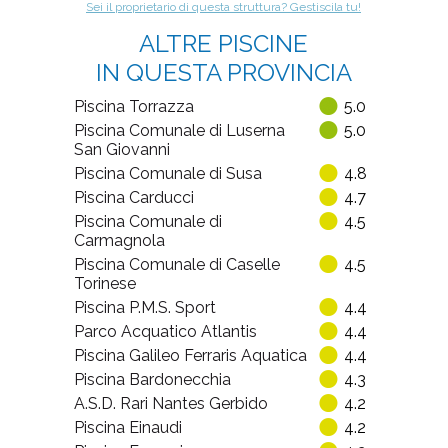
Contatti
Corso Galileo Ferraris, 294
-
Torino
(
TO
)
10134
Sei il proprietario di questa struttura? Gestiscila tu!
ALTRE PISCINE
IN QUESTA PROVINCIA
Piscina Torrazza
5.0
Piscina Comunale di Luserna
5.0
San Giovanni
Piscina Comunale di Susa
4.8
Piscina Carducci
4.7
Piscina Comunale di
4.5
Carmagnola
Piscina Comunale di Caselle
4.5
Torinese
Piscina P.M.S. Sport
4.4
Parco Acquatico Atlantis
4.4