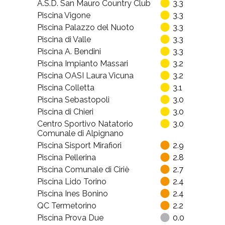
Blu Park Druento
3.5
Piscina Comunale Sospello
3.5
Piscina Comunale di Chivasso
3.4
Piscina Cecchi
3.4
A.S.D. San Mauro Country Club
3.3
Piscina Vigone
3.3
Piscina Palazzo del Nuoto
3.3
Piscina di Valle
3.3
Piscina A. Bendini
3.3
Piscina Impianto Massari
3.2
Piscina OASI Laura Vicuna
3.2
Piscina Colletta
3.1
Piscina Sebastopoli
3.0
Piscina di Chieri
3.0
Centro Sportivo Natatorio
3.0
Comunale di Alpignano
Piscina Sisport Mirafiori
2.9
Piscina Pellerina
2.8
Piscina Comunale di Ciriè
2.7