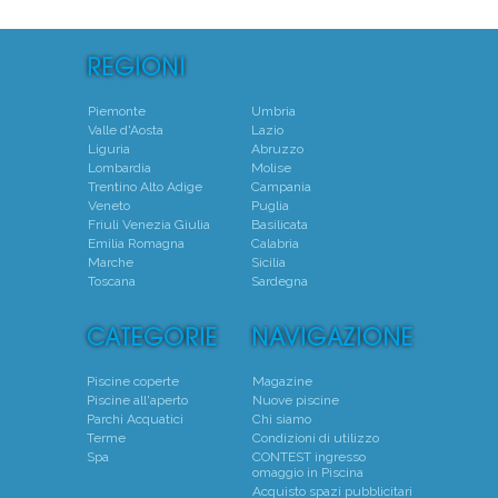
Verona - (VR)
Media voto 4,8 da 6 votanti
Piemonte
Umbria
Valle d'Aosta
Lazio
Liguria
Abruzzo
Lombardia
Molise
Trentino Alto Adige
Campania
Veneto
Puglia
Friuli Venezia Giulia
Basilicata
Emilia Romagna
Calabria
Marche
Sicilia
Toscana
Sardegna
Piscine coperte
Magazine