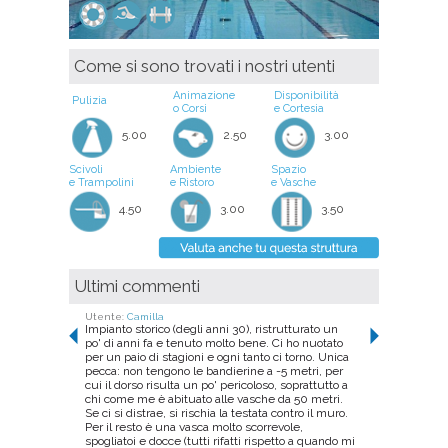
Come si sono trovati i nostri utenti
Animazione
Disponibilità
Pulizia
o Corsi
e Cortesia
5.00
2.50
3.00
Scivoli
Ambiente
Spazio
e Trampolini
e Ristoro
e Vasche
4.50
3.00
3.50
Ultimi commenti
Utente:
Giulia Candida
Nuoto tutti i sabati presso questa struttura. E' un
impianto abbastanza nuovo, tenuto benissimo e
pulitissimo (uno dei più puliti di Torino a mio
avviso). Per la sua caratteristica vasca da 33m
ospita molti eventi e allenamenti agonistici di tuffi
o nuoto sincronizzato; perciò gli orari del nuoto
libero risultano un po' limitati. In compenso, non è
mai troppo affollata, le corsie sono larghe e
permettono una buona prestazione.