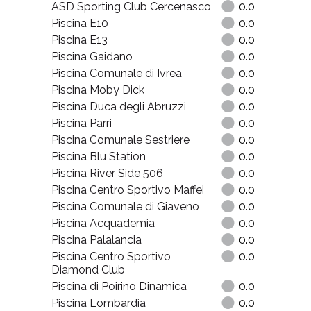
Piscina Lido Torino
2.4
Piscina Ines Bonino
2.4
QC Termetorino
2.2
Piscina Prova Due
0.0
ASD Sporting Club Cercenasco
0.0
Piscina E10
0.0
Piscina E13
0.0
Piscina Gaidano
0.0
Piscina Comunale di Ivrea
0.0
Piscina Moby Dick
0.0
Piscina Duca degli Abruzzi
0.0
Piscina Parri
0.0
Piscina Comunale Sestriere
0.0
Piscina Blu Station
0.0
Piscina River Side 506
0.0
Piscina Centro Sportivo Maffei
0.0
Piscina Comunale di Giaveno
0.0
Piscina Acquademia
0.0
Piscina Palalancia
0.0