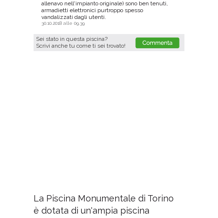
L'ingresso costa relativamente poco rispetto ad
altre piscine: 5 euro l'intero e 4 il ridotto per
studenti.
La struttura è dotata di armadietti elettronici,
porta valori, docce regolabili e phon ben
funzionanti.
Unica pecca è forse la temperatura decisamente
bassa dell'acqua, almeno per quanto riguarda il
sabato mattina. La mia valutazione è comunque
più che positiva!
29.01.2016 alle 13.32
Sei stato in questa piscina?
Scrivi anche tu come ti sei trovato!