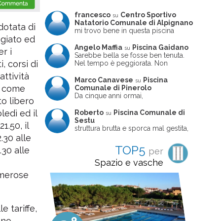
francesco
Centro Sportivo
su
Natatorio Comunale di Alpignano
dotata di
mi trovo bene in questa piscina
ggiato ed
Angelo Maffia
Piscina Gaidano
su
r i
Sarebbe bella se fosse ben tenuta.
, corsi di
Nel tempo è peggiorata. Non
sempre ben frequentata, un tizio che
attività
ne usciva insieme a me non ha
Marco Canavese
Piscina
su
ritrovato le sue scarpe! Peccato
, come
Comunale di Pinerolo
perché potrebbe essere un'ottima
Da cinque anni ormai,
o libero
struttura, ma è trascurata e
costantemente, ogni sabato
frequentata non magnificamente
pomeriggio trascorro cinque-sei ore
ledì ed il
Roberto
Piscina Comunale di
su
in questa magnifica piscina con i miei
Sestu
1.50, il
due figli che sono letteralmente
struttura brutta e sporca mal gestita,
cresciuti in acqua (Mounir ora ha 10
personalei ncompetente e davvero
.30 alle
anni e Leila 6): un po' in vasca
poco professionale. la sconsiglio a
TOP5
.30 alle
per
piccola, un po' in vasca grande, negli
tutti coloro che amano le cose fatte
spazi riservati al nuoto libero,
seriamente poiché é tutto
Spazio e vasche
giochiamo, nuotiamo e facciamo
improvvisato
numerose
apnea insieme (sono stato assistente
bagnanti ed istruttore di nuoto in
gioventù, ora lo faccio per loro
come papà). Si tratta di una struttura
molto accogliente, pulita, bella,
e tariffe,
gestita da personale di grande
ono