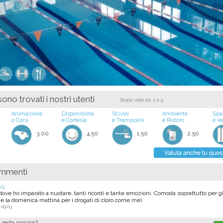
ono trovati i nostri utenti
*Scala voto da 1 a 5
Animazione
Disponibilità
Scivoli
Ambiente
Spa
o Corsi
e Cortesia
e Trampolini
e Ristoro
e V
3.00
4.50
1.50
2.50
ommenti
eG
a dove ho imparato a nuotare, tanti ricordi e tante emozioni. Comoda soprattutto per gli
e la domenica mattina per i drogati di cloro come me)
 09.03
questa piscina?