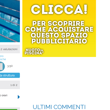
2 valutazioni
zio
asche
3.50
1
di 2
 orari
ULTIMI COMMENTI