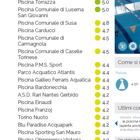
Piscina Torrazza
5.0
Piscina Comunale di Luserna
5.0
San Giovanni
Piscina Comunale di Susa
4.8
Piscina Carducci
4.7
Piscina Comunale di
4.5
Carmagnola
Piscina Comunale di Caselle
4.5
Torinese
Come si s
Piscina P.M.S. Sport
4.4
Parco Acquatico Atlantis
4.4
Pulizia
Piscina Galileo Ferraris Aquatica
4.4
4.50
Piscina Bardonecchia
4.3
A.S.D. Rari Nantes Gerbido
4.2
Piscina Einaudi
4.2
Ultimi c
Piscina Franzoj
4.2
Torino Nuoto
4.2
Utente:
Alic
...la piscin
Blu Paradise Acquapark
4.2
(aperta anch
21.05.2015 alle
Piscina Sporting San Mauro
4.2
Piscina Olimpionica Victoria
4.0
Sei stato in 