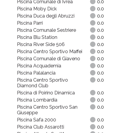
Piscina Comunale di Ivrea
0.0
Piscina Moby Dick
0.0
Piscina Duca degli Abruzzi
0.0
Piscina Parri
0.0
Piscina Comunale Sestriere
0.0
Piscina Blu Station
0.0
Piscina River Side 506
0.0
Piscina Centro Sportivo Maffei
0.0
Piscina Comunale di Giaveno
0.0
Piscina Acquademia
0.0
Piscina Palalancia
0.0
Piscina Centro Sportivo
0.0
Diamond Club
Piscina di Poirino Dinamica
0.0
Piscina Lombardia
0.0
Piscina Centro Sportivo San
0.0
Giuseppe
Piscina Safa 2000
0.0
Piscina Club Assarotti
0.0