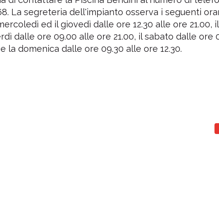
°
1°
8. La segreteria dell'impianto osserva i seguenti orari:
 mercoledì ed il giovedì dalle ore 12.30 alle ore 21.00, i
 Natatorio Montecchio Maggiore
Centro Natatorio San
rdì dalle ore 09.00 alle ore 21.00, il sabato dalle ore 
Montecchio Maggiore - (VI)
Verona - (VR)
 e la domenica dalle ore 09.30 alle ore 12.30.
Media voto 4,7 da 19 votanti
Media voto 5,0 da 6 vota