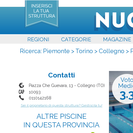
REGIONI
CATEGORIE
MAGAZINE
Ricerca:
Piemonte
>
Torino
>
Collegno
>
P
Contatti
Vot
Medi
Piazza Che Guevara, 13
-
Collegno
(
TO
)
3.
10093
0110142168
Sei il proprietario di questa struttura? Gestiscila tu!
ALTRE PISCINE
IN QUESTA PROVINCIA