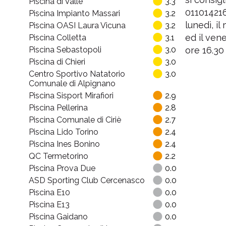
5
Piscina di Valle
3.3
011014216
Piscina Impianto Massari
3.2
lunedì, il
Piscina OASI Laura Vicuna
3.2
Centro
ed il vene
Piscina Colletta
3.1
Piscina Sebastopoli
3.0
ore 16.30
Piscina di Chieri
3.0
Centro Sportivo Natatorio
3.0
Comunale di Alpignano
Piscina Sisport Mirafiori
2.9
Piscina Pellerina
2.8
Piscina Comunale di Ciriè
2.7
Piscina Lido Torino
2.4
Piscina Ines Bonino
2.4
QC Termetorino
2.2
Piscina Prova Due
0.0
ASD Sporting Club Cercenasco
0.0
Piscina E10
0.0
Piscina E13
0.0
Piscina Gaidano
0.0