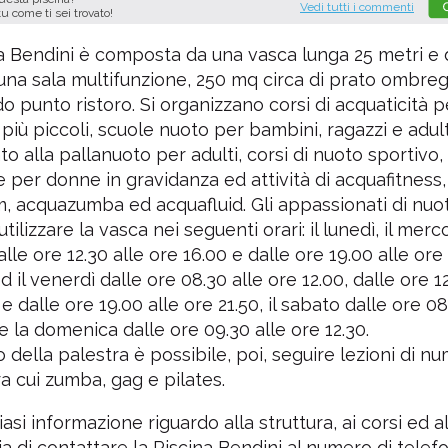
Vedi tutti i commenti
tu come ti sei trovato!
a Bendini è composta da una vasca lunga 25 metri e 
 una sala multifunzione, 250 mq circa di prato ombre
 punto ristoro. Si organizzano corsi di acquaticità pe
più piccoli, scuole nuoto per bambini, ragazzi e adulti
o alla pallanuoto per adulti, corsi di nuoto sportivo, 
e per donne in gravidanza ed attività di acquafitness
 acquazumba ed acquafluid. Gli appassionati di nuot
ilizzare la vasca nei seguenti orari: il lunedì, il merco
lle ore 12.30 alle ore 16.00 e dalle ore 19.00 alle ore 2
 il venerdì dalle ore 08.30 alle ore 12.00, dalle ore 12
e dalle ore 19.00 alle ore 21.50, il sabato dalle ore 08
 e la domenica dalle ore 09.30 alle ore 12.30.
no della palestra è possibile, poi, seguire lezioni di 
fra cui zumba, gag e pilates.
asi informazione riguardo alla struttura, ai corsi ed all
lia di contattare la Piscina Bendini al numero di telef