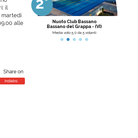
2°
3
professionalità, umanità e cortesia.
Ottima scelta, nel pinerolese il
 il
meglio, secondo me.
l martedì
tini
Nuoto Club Bassano
Pis
09.00 alle
Bassano del Grappa - (VI)
nti
Media voto 5,0 da 5 votanti
Share on