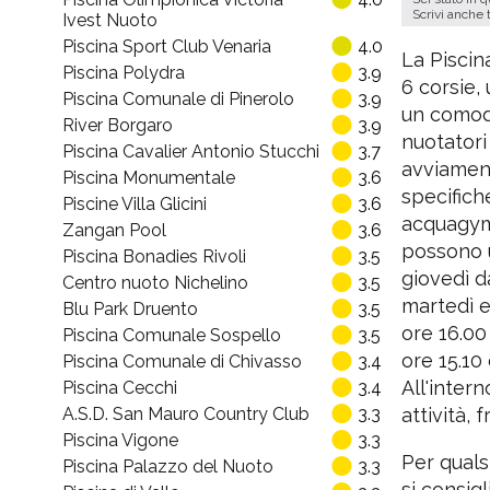
Scrivi anche 
Ivest Nuoto
Piscina Sport Club Venaria
4.0
La Piscin
Piscina Polydra
3.9
6 corsie,
Piscina Comunale di Pinerolo
3.9
un comodo
River Borgaro
3.9
nuotatori 
Piscina Cavalier Antonio Stucchi
3.7
avviament
Piscina Monumentale
3.6
specifich
Piscine Villa Glicini
3.6
acquagym,
Zangan Pool
3.6
possono ut
Piscina Bonadies Rivoli
3.5
giovedì da
Centro nuoto Nichelino
3.5
martedì ed
Blu Park Druento
3.5
ore 16.00 
Piscina Comunale Sospello
3.5
ore 15.10
Piscina Comunale di Chivasso
3.4
All'inter
Piscina Cecchi
3.4
A.S.D. San Mauro Country Club
3.3
attività, 
Piscina Vigone
3.3
Per qualsi
Piscina Palazzo del Nuoto
3.3
si consig