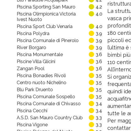
ristruttur
Piscina Sporting San Mauro
4.2
La strutt
Piscina Olimpionica Victoria
4.0
vasca pri
Ivest Nuoto
profondit
Piscina Sport Club Venaria
4.0
180 centim
Piscina Polydra
3.9
piccoli e
Piscina Comunale di Pinerolo
3.9
l’ultima è
River Borgaro
3.9
Piscina Monumentale
3.6
bimbi più
Piscine Villa Glicini
3.6
110 centi
Zangan Pool
3.6
All’intern
Piscina Bonadies Rivoli
3.5
Si organi
Centro nuoto Nichelino
3.5
frequentat
Blu Park Druento
3.5
quindi id
Piscina Comunale Sospello
3.5
acquafitn
Piscina Comunale di Chivasso
3.4
aumentare
Piscina Cecchi
3.4
tutte le a
A.S.D. San Mauro Country Club
3.3
Per maggio
Piscina Vigone
3.3
contattar