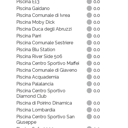
Piscina E13
0.0
Piscina Gaidano
0.0
Piscina Comunale di Ivrea
0.0
Piscina Moby Dick
0.0
Piscina Duca degli Abruzzi
0.0
Piscina Parri
0.0
Piscina Comunale Sestriere
0.0
Piscina Blu Station
0.0
Piscina River Side 506
0.0
Piscina Centro Sportivo Maffei
0.0
Piscina Comunale di Giaveno
0.0
Piscina Acquademia
0.0
Piscina Palalancia
0.0
Piscina Centro Sportivo
0.0
Diamond Club
Piscina di Poirino Dinamica
0.0
Piscina Lombardia
0.0
Piscina Centro Sportivo San
0.0
Giuseppe