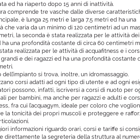
ata ed ha riaperto dopo 15 anni di inattività.
ura comprende tre vasche dalle diverse caratteristich
ncipale, è lunga 25 metri e larga 7,5 metri ed ha una
à che varia da un minimo di 120 centimetri ad un ma
etri, la seconda è stata realizzata per le attività dei
d ha una profondità costante di circa 60 centimetri 
 stata realizzata per le attività di acquafitness e i cors
 grandi e dei ragazzi ed ha una profondità costante d
metri.
o dell’impianto si trova, inoltre, un idromassaggio.
zzano corsi adatti ad ogni tipo di utente e ad ogni esi
ori possono, infatti, iscriversi a corsi di nuoto per o
eali per bambini, ma anche per ragazzi e adulti e corsi
ess, fra cui l’acquagym, ideale per coloro che voglio
 la tonicità dei propri muscoli e proteggere e raffo
rticolazioni.
ri informazioni riguardo orari, corsi e tariffe si consi
e direttamente la segreteria della struttura al nume