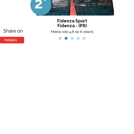
2°
3
professionalità, umanità e cortesia.
Ottima scelta, nel pinerolese il
meglio, secondo me.
 Center
Fidenza Sport
Fidenza - (PR)
Share on
nti
Media voto 4,8 da 6 votanti