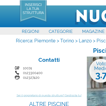
REGIONI
CATEGORIE
MAGAZINE
Ricerca:
Piemonte
>
Torino
>
Lanzo
>
Pisc
Pisc
Contatti
Vot
Medi
10074
3.
0123300400
012327420
Sei il proprietario di questa struttura? Gestiscila tu!
ALTRE PISCINE