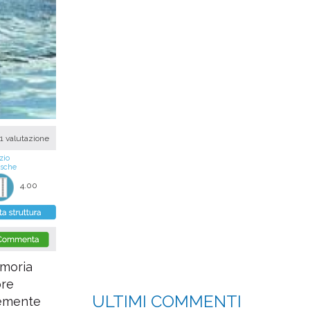
1 valutazione
zio
asche
4.00
emoria
ore
ULTIMI COMMENTI
temente