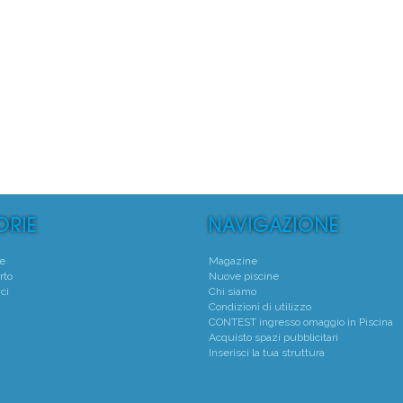
te
Magazine
rto
Nuove piscine
ci
Chi siamo
Condizioni di utilizzo
CONTEST ingresso omaggio in Piscina
Acquisto spazi pubblicitari
Inserisci la tua struttura