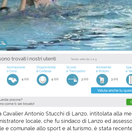
ono trovati i nostri utenti
*Scala voto da 1 a 5
Animazione
Disponibilità
Scivoli
Ambiente
Spa
o Corsi
e Cortesia
e Trampolini
e Ristoro
e V
4.00
4.00
3.00
3.00
questa piscina?
imo come ti sei trovato!
a Cavalier Antonio Stucchi di Lanzo, intitolata alla m
nistratore locale, che fu sindaco di Lanzo ed assess
le e comunale allo sport e al turismo, è stata recen