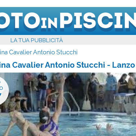
LA TUA PUBBLICITÀ
ina Cavalier Antonio Stucchi
ina Cavalier Antonio Stucchi
- Lanzo
o
o
7