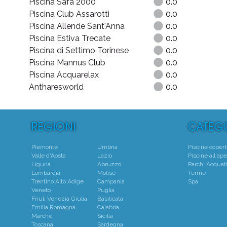
Piscina Safa 2000
0.0
Piscina Club Assarotti
0.0
Piscina Allende Sant'Anna
0.0
Piscina Estiva Trecate
0.0
Piscina di Settimo Torinese
0.0
Piscina Mannus Club
0.0
Piscina Acquarelax
0.0
Antharesworld
0.0
Piemonte
Umbria
Piscine coper
Valle d'Aosta
Lazio
Piscine all'ape
Liguria
Abruzzo
Parchi Acquati
Lombardia
Molise
Terme
Trentino Alto Adige
Campania
Spa
Veneto
Puglia
Friuli Venezia Giulia
Basilicata
Emilia Romagna
Calabria
Marche
Sicilia
Toscana
Sardegna