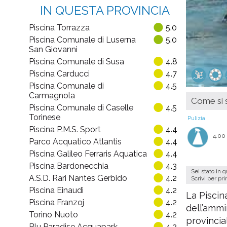
IN QUESTA PROVINCIA
Piscina Torrazza
5.0
Piscina Comunale di Luserna
5.0
San Giovanni
Piscina Comunale di Susa
4.8
Piscina Carducci
4.7
Piscina Comunale di
4.5
Carmagnola
Come si s
Piscina Comunale di Caselle
4.5
Torinese
Pulizia
Piscina P.M.S. Sport
4.4
4.00
Parco Acquatico Atlantis
4.4
Piscina Galileo Ferraris Aquatica
4.4
Piscina Bardonecchia
4.3
Sei stato in 
A.S.D. Rari Nantes Gerbido
4.2
Scrivi per pr
Piscina Einaudi
4.2
La Piscin
Piscina Franzoj
4.2
dell’ammi
Torino Nuoto
4.2
provincia
Blu Paradise Acquapark
4.2