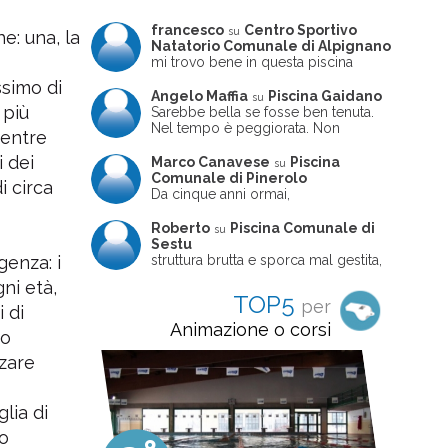
francesco
Centro Sportivo
su
e: una, la
Natatorio Comunale di Alpignano
mi trovo bene in questa piscina
ssimo di
Angelo Maffia
Piscina Gaidano
su
 più
Sarebbe bella se fosse ben tenuta.
Nel tempo è peggiorata. Non
mentre
sempre ben frequentata, un tizio che
ne usciva insieme a me non ha
i dei
Marco Canavese
Piscina
su
ritrovato le sue scarpe! Peccato
Comunale di Pinerolo
i circa
perché potrebbe essere un'ottima
Da cinque anni ormai,
struttura, ma è trascurata e
costantemente, ogni sabato
frequentata non magnificamente
pomeriggio trascorro cinque-sei ore
Roberto
Piscina Comunale di
su
in questa magnifica piscina con i miei
Sestu
due figli che sono letteralmente
struttura brutta e sporca mal gestita,
genza: i
cresciuti in acqua (Mounir ora ha 10
personalei ncompetente e davvero
gni età,
anni e Leila 6): un po' in vasca
poco professionale. la sconsiglio a
TOP5
per
piccola, un po' in vasca grande, negli
tutti coloro che amano le cose fatte
 di
spazi riservati al nuoto libero,
seriamente poiché é tutto
Animazione o corsi
no
giochiamo, nuotiamo e facciamo
improvvisato
apnea insieme (sono stato assistente
rzare
bagnanti ed istruttore di nuoto in
gioventù, ora lo faccio per loro
come papà). Si tratta di una struttura
glia di
molto accogliente, pulita, bella,
gestita da personale di grande
ro