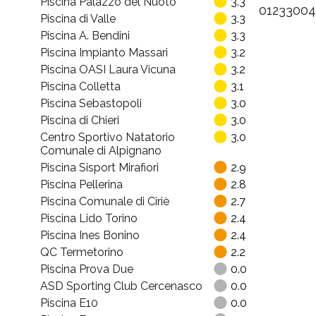
5
Piscina Palazzo del Nuoto
3.3
01233004
Piscina di Valle
3.3
Piscina A. Bendini
3.3
Centro
Piscina Impianto Massari
3.2
Piscina OASI Laura Vicuna
3.2
Piscina Colletta
3.1
Piscina Sebastopoli
3.0
Piscina di Chieri
3.0
Centro Sportivo Natatorio
3.0
Comunale di Alpignano
Piscina Sisport Mirafiori
2.9
Piscina Pellerina
2.8
Piscina Comunale di Ciriè
2.7
Piscina Lido Torino
2.4
Piscina Ines Bonino
2.4
QC Termetorino
2.2
Piscina Prova Due
0.0
ASD Sporting Club Cercenasco
0.0
Piscina E10
0.0