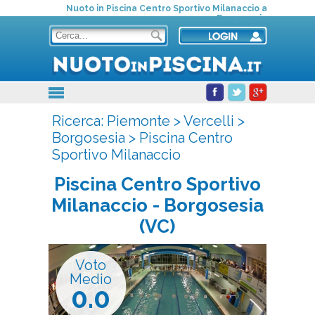
Nuoto in Piscina Centro Sportivo Milanaccio a
Borgosesia
Ricerca:
Piemonte
>
Vercelli
>
Borgosesia
>
Piscina Centro
Sportivo Milanaccio
Piscina Centro Sportivo
Milanaccio
- Borgosesia
(VC)
Voto
Medio
0.0