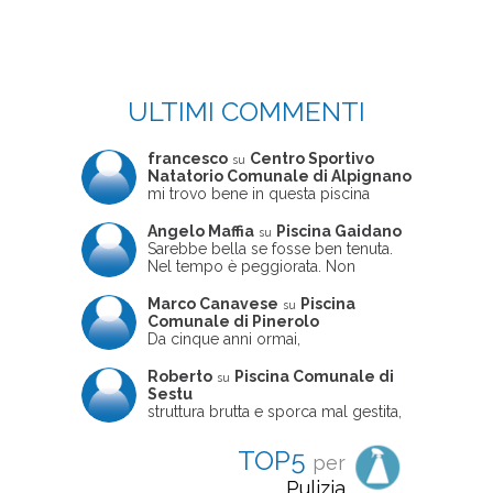
ULTIMI COMMENTI
francesco
Centro Sportivo
su
Natatorio Comunale di Alpignano
mi trovo bene in questa piscina
Angelo Maffia
Piscina Gaidano
su
Sarebbe bella se fosse ben tenuta.
Nel tempo è peggiorata. Non
sempre ben frequentata, un tizio che
ne usciva insieme a me non ha
Marco Canavese
Piscina
su
ritrovato le sue scarpe! Peccato
Comunale di Pinerolo
perché potrebbe essere un'ottima
Da cinque anni ormai,
struttura, ma è trascurata e
costantemente, ogni sabato
frequentata non magnificamente
pomeriggio trascorro cinque-sei ore
Roberto
Piscina Comunale di
su
in questa magnifica piscina con i miei
Sestu
due figli che sono letteralmente
struttura brutta e sporca mal gestita,
cresciuti in acqua (Mounir ora ha 10
personalei ncompetente e davvero
anni e Leila 6): un po' in vasca
poco professionale. la sconsiglio a
TOP5
per
piccola, un po' in vasca grande, negli
tutti coloro che amano le cose fatte
spazi riservati al nuoto libero,
seriamente poiché é tutto
Pulizia