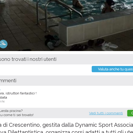
ono trovati i nostri utenti
ommenti
o
a, istruttori fantastici !
liata
1.24
questa piscina?
Vedi tutti i commenti
tu come ti sei trovato!
a di Crescentino, gestita dalla Dynamic Sport Associ
va Dilettantistica, organizza corsi adatti a tutti gli ute