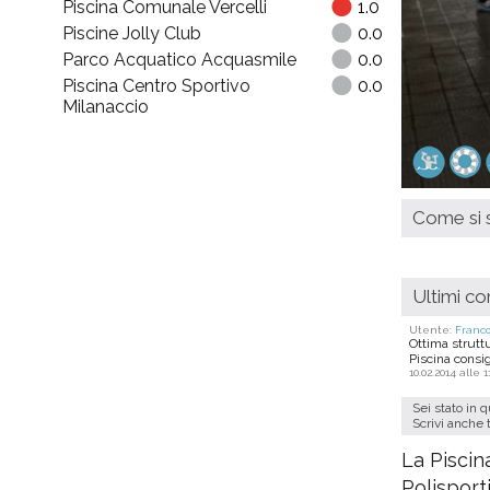
Piscina Comunale Vercelli
1.0
Piscine Jolly Club
0.0
Parco Acquatico Acquasmile
0.0
Piscina Centro Sportivo
0.0
Milanaccio
Come si s
Ultimi c
Utente:
Franc
Ottima struttur
Piscina consig
10.02.2014 alle 1
Sei stato in 
Scrivi anche 
La Piscin
Polisporti