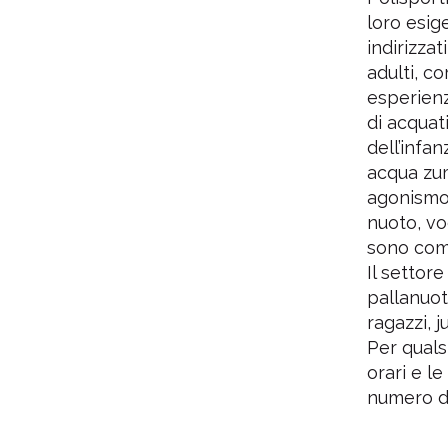
loro esig
indirizzat
adulti, c
esperienz
di acquat
dell’infa
acqua zu
agonismo s
nuoto, vo
sono comp
Il settor
pallanuoto
ragazzi, j
Per qualsi
orari e le
numero d