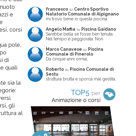
i nuoto
francesco
Centro Sportivo
su
azzi e
Natatorio Comunale di Alpignano
mi trovo bene in questa piscina
me
si, corsi
Angelo Maffia
Piscina Gaidano
su
Sarebbe bella se fosse ben tenuta.
Nel tempo è peggiorata. Non
sempre ben frequentata, un tizio che
qua pole,
ne usciva insieme a me non ha
Marco Canavese
Piscina
su
ppo
ritrovato le sue scarpe! Peccato
Comunale di Pinerolo
perché potrebbe essere un'ottima
Da cinque anni ormai,
i di
struttura, ma è trascurata e
costantemente, ogni sabato
e quali
frequentata non magnificamente
pomeriggio trascorro cinque-sei ore
Roberto
Piscina Comunale di
su
in questa magnifica piscina con i miei
Sestu
due figli che sono letteralmente
struttura brutta e sporca mal gestita,
te sia la
cresciuti in acqua (Mounir ora ha 10
personalei ncompetente e davvero
anni e Leila 6): un po' in vasca
poco professionale. la sconsiglio a
egorie:
TOP5
per
piccola, un po' in vasca grande, negli
tutti coloro che amano le cose fatte
ersi.
spazi riservati al nuoto libero,
seriamente poiché é tutto
Animazione o corsi
giochiamo, nuotiamo e facciamo
improvvisato
i, gli
apnea insieme (sono stato assistente
bagnanti ed istruttore di nuoto in
ruttura al
gioventù, ora lo faccio per loro
come papà). Si tratta di una struttura
molto accogliente, pulita, bella,
gestita da personale di grande