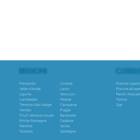
5
Centro
Piemonte
Umbria
Piscine coper
Valle d'Aosta
Lazio
Piscine all'ape
Liguria
Abruzzo
Parchi Acquati
Lombardia
Molise
Terme
Trentino Alto Adige
Campania
Spa
Veneto
Puglia
Friuli Venezia Giulia
Basilicata
Emilia Romagna
Calabria
Marche
Sicilia
Toscana
Sardegna