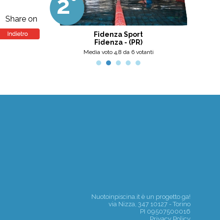
2°
3
professionalità, umanità e cortesia.
Ottima scelta, nel pinerolese il
meglio, secondo me.
Share on
 Center
Fidenza Sport
Fidenza - (PR)
nti
Media voto 4,8 da 6 votanti
Nuotoinpiscina.it è un progetto
ga!
via Nizza, 347 10127 - Torino
PI 09507500016
Privacy Policy