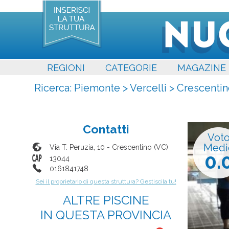
REGIONI
CATEGORIE
MAGAZINE
Ricerca:
Piemonte
>
Vercelli
>
Crescentin
Contatti
Vot
Medi
Via T. Peruzia, 10
-
Crescentino
(
VC
)
0.
13044
0161841748
Sei il proprietario di questa struttura? Gestiscila tu!
ALTRE PISCINE
IN QUESTA PROVINCIA