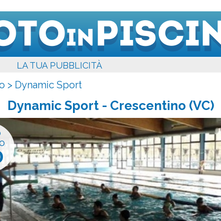
LA TUA PUBBLICITÀ
o
>
Dynamic Sport
Dynamic Sport
- Crescentino (VC)
o
o
0