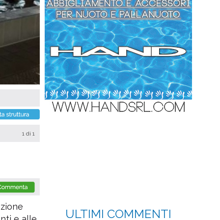
1
di 1
azione
ULTIMI COMMENTI
nti e alle