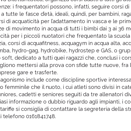
enze: i frequentatori possono, infatti, seguire corsi d
i a tutte le fasce d’età, ideali, quindi, per bambini, rag
orsi di acquaticità per l’adattamento in vasca e le pri
e di movimento in acqua di tutti i bimbi dai 3 ai 36 me
icità per i piccoli nuotatori che frequentato la scuola
nzia, corsi di acquafitness, acquagym in acqua alta, ac
mba, hydro-gag, hydrobike, hydrostep e GAS, o gru
oft, dedicato a tutti quei ragazzi che, conclusi i cors
gliono mettersi alla prova con sfide tutte nuove, fra l
rese gare e trasferte.
e agonismo include come discipline sportive interessa
 femminile che il nuoto, i cui atleti sono divisi in cat
uniores, cadetti e seniores seguiti da tre allenatori div
asi informazione o dubbio riguardo agli impianti, i cors
 tariffe si consiglia di contattare la segreteria della st
i telefono 0161841748.