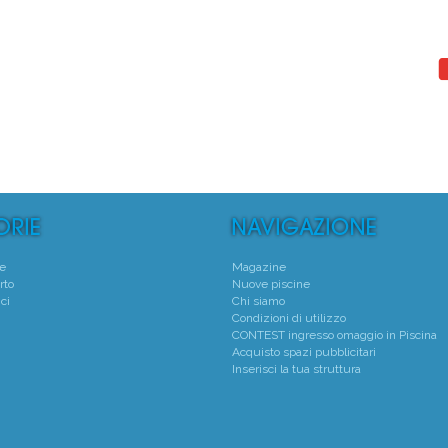
°
1°
 Natatorio Montecchio Maggiore
Piscine Thiene Aquatic
Montecchio Maggiore - (VI)
Thiene - (VI)
Media voto 4,7 da 19 votanti
Media voto 4,8 da 6 vota
te
Magazine
rto
Nuove piscine
ci
Chi siamo
Condizioni di utilizzo
CONTEST ingresso omaggio in Piscina
Acquisto spazi pubblicitari
Inserisci la tua struttura