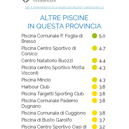
Sei il proprietario di questa struttura? Gestiscila tu!
ALTRE PISCINE
IN QUESTA PROVINCIA
Piscina Comunale P. Foglia di
5.0
Bresso
Piscina Centro Sportivo di
4.7
Corsico
Centro Natatorio Buozzi
4.4
Piscina centro Sportivo Motta
4.3
Visconti
Piscina Mincio
4.3
Harbour Club
3.8
Piscina Targetti Sporting Club
3.8
Piscina Comunale Paderno
3.8
Dugnano
Piscina Comunale di Cuggiono
3.8
Piscina di Busto Garolfo
3.7
Piscina Centro Sportivo Oasi di
3.2