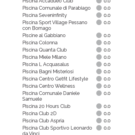
Piscina Accadueo Club
0.0
Piscina Comunale di Parabiago
0.0
Piscina Seveninfinity
0.0
Piscina Sport Village Pessano
0.0
con Bornago
Piscine al Gabbiano
0.0
Piscina Colonna
0.0
Piscina Quanta Club
0.0
Piscina Miele Milano
0.0
Piscina L Acquasalus
0.0
Piscina Bagni Misteriosi
0.0
Piscina Centro Getfit Lifestyle
0.0
Piscina Centro Wellness
0.0
Piscina Comunale Daniele
0.0
Samuele
Piscina 20 Hours Club
0.0
Piscina Club 2D
0.0
Piscina Club Aspria
0.0
Piscina Club Sportivo Leonardo
0.0
da Vinci