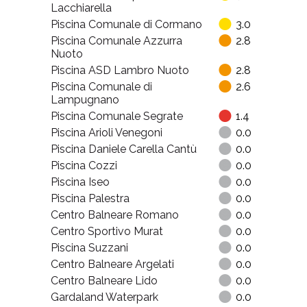
Lacchiarella
Piscina Comunale di Cormano
3.0
Piscina Comunale Azzurra
2.8
Nuoto
Piscina ASD Lambro Nuoto
2.8
Piscina Comunale di
2.6
Lampugnano
Piscina Comunale Segrate
1.4
Piscina Arioli Venegoni
0.0
Piscina Daniele Carella Cantù
0.0
Piscina Cozzi
0.0
Piscina Iseo
0.0
Piscina Palestra
0.0
Centro Balneare Romano
0.0
Centro Sportivo Murat
0.0
Piscina Suzzani
0.0
Centro Balneare Argelati
0.0
Centro Balneare Lido
0.0
Gardaland Waterpark
0.0