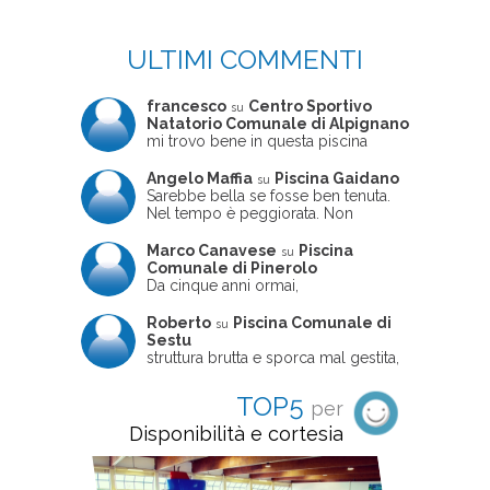
ULTIMI COMMENTI
francesco
Centro Sportivo
su
Natatorio Comunale di Alpignano
mi trovo bene in questa piscina
Angelo Maffia
Piscina Gaidano
su
Sarebbe bella se fosse ben tenuta.
Nel tempo è peggiorata. Non
sempre ben frequentata, un tizio che
ne usciva insieme a me non ha
Marco Canavese
Piscina
su
ritrovato le sue scarpe! Peccato
Comunale di Pinerolo
perché potrebbe essere un'ottima
Da cinque anni ormai,
struttura, ma è trascurata e
costantemente, ogni sabato
frequentata non magnificamente
pomeriggio trascorro cinque-sei ore
Roberto
Piscina Comunale di
su
in questa magnifica piscina con i miei
Sestu
due figli che sono letteralmente
struttura brutta e sporca mal gestita,
cresciuti in acqua (Mounir ora ha 10
personalei ncompetente e davvero
anni e Leila 6): un po' in vasca
poco professionale. la sconsiglio a
TOP5
per
piccola, un po' in vasca grande, negli
tutti coloro che amano le cose fatte
spazi riservati al nuoto libero,
seriamente poiché é tutto
Disponibilità e cortesia
giochiamo, nuotiamo e facciamo
improvvisato
apnea insieme (sono stato assistente
bagnanti ed istruttore di nuoto in