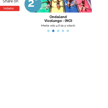
2°
3
professionalità, umanità e cortesia.
Share on
Ottima scelta, nel pinerolese il
meglio, secondo me.
tini
Ondaland
Centro
Vicolungo - (NO)
nti
Media voto 4,6 da 5 votanti