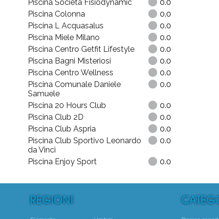
Piscina Società Fisiodynamic
0.0
Piscina Colonna
0.0
Piscina L Acquasalus
0.0
Piscina Miele Milano
0.0
Piscina Centro Getfit Lifestyle
0.0
Piscina Bagni Misteriosi
0.0
Piscina Centro Wellness
0.0
Piscina Comunale Daniele
0.0
Samuele
Piscina 20 Hours Club
0.0
Piscina Club 2D
0.0
Piscina Club Aspria
0.0
Piscina Club Sportivo Leonardo
0.0
da Vinci
Piscina Enjoy Sport
0.0