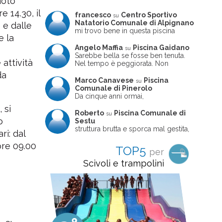
uoto
e 14.30, il
francesco
Centro Sportivo
su
Natatorio Comunale di Alpignano
 e dalle
mi trovo bene in questa piscina
e la
Angelo Maffia
Piscina Gaidano
su
Sarebbe bella se fosse ben tenuta.
attività
Nel tempo è peggiorata. Non
sempre ben frequentata, un tizio che
da
ne usciva insieme a me non ha
Marco Canavese
Piscina
su
ritrovato le sue scarpe! Peccato
Comunale di Pinerolo
perché potrebbe essere un'ottima
Da cinque anni ormai,
struttura, ma è trascurata e
costantemente, ogni sabato
 si
frequentata non magnificamente
pomeriggio trascorro cinque-sei ore
Roberto
Piscina Comunale di
su
in questa magnifica piscina con i miei
o
Sestu
due figli che sono letteralmente
struttura brutta e sporca mal gestita,
ri: dal
cresciuti in acqua (Mounir ora ha 10
personalei ncompetente e davvero
anni e Leila 6): un po' in vasca
poco professionale. la sconsiglio a
 ore 09.00
TOP5
per
piccola, un po' in vasca grande, negli
tutti coloro che amano le cose fatte
spazi riservati al nuoto libero,
seriamente poiché é tutto
Scivoli e trampolini
giochiamo, nuotiamo e facciamo
improvvisato
apnea insieme (sono stato assistente
bagnanti ed istruttore di nuoto in
gioventù, ora lo faccio per loro
come papà). Si tratta di una struttura
molto accogliente, pulita, bella,
gestita da personale di grande