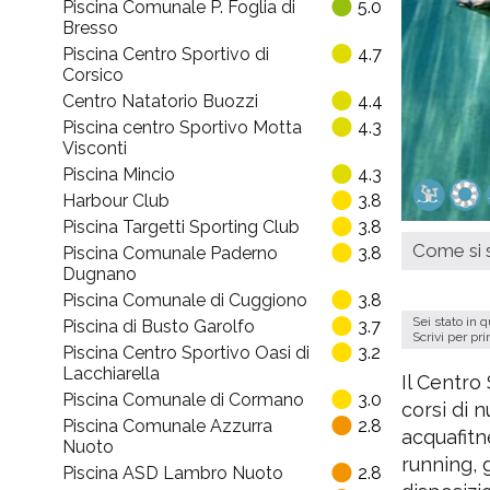
Piscina Comunale P. Foglia di
5.0
Bresso
Piscina Centro Sportivo di
4.7
Corsico
Centro Natatorio Buozzi
4.4
Piscina centro Sportivo Motta
4.3
Visconti
Piscina Mincio
4.3
Harbour Club
3.8
Piscina Targetti Sporting Club
3.8
Come si s
Piscina Comunale Paderno
3.8
Dugnano
Piscina Comunale di Cuggiono
3.8
Sei stato in 
Piscina di Busto Garolfo
3.7
Scrivi per pr
Piscina Centro Sportivo Oasi di
3.2
Lacchiarella
Il Centro
Piscina Comunale di Cormano
3.0
corsi di n
Piscina Comunale Azzurra
2.8
acquafitn
Nuoto
running, 
Piscina ASD Lambro Nuoto
2.8