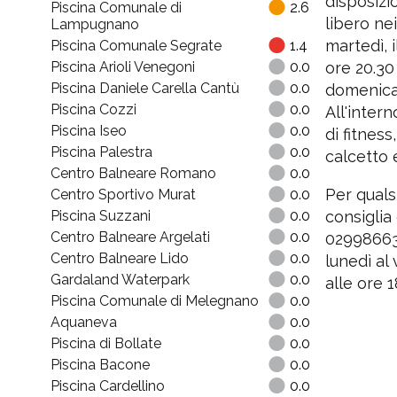
disposizi
Piscina Comunale di
2.6
libero nei
Lampugnano
martedì, i
Piscina Comunale Segrate
1.4
Piscina Arioli Venegoni
0.0
ore 20.30 
Piscina Daniele Carella Cantù
0.0
domenica 
Piscina Cozzi
0.0
All'inter
Piscina Iseo
0.0
di fitnes
Piscina Palestra
0.0
calcetto 
Centro Balneare Romano
0.0
Per qualsi
Centro Sportivo Murat
0.0
Piscina Suzzani
0.0
consiglia
Centro Balneare Argelati
0.0
029986633
Centro Balneare Lido
0.0
lunedì al 
Gardaland Waterpark
0.0
alle ore 
Piscina Comunale di Melegnano
0.0
Aquaneva
0.0
Piscina di Bollate
0.0
Piscina Bacone
0.0
Piscina Cardellino
0.0