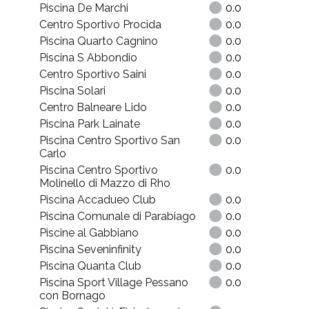
5
Piscina De Marchi
0.0
Centro Sportivo Procida
0.0
Piscina Quarto Cagnino
0.0
Pi
Piscina S Abbondio
0.0
Centro Sportivo Saini
0.0
Piscina Solari
0.0
Centro Balneare Lido
0.0
Piscina Park Lainate
0.0
Piscina Centro Sportivo San
0.0
Carlo
Piscina Centro Sportivo
0.0
Molinello di Mazzo di Rho
Piscina Accadueo Club
0.0
Piscina Comunale di Parabiago
0.0
Piscine al Gabbiano
0.0
Piscina Seveninfinity
0.0
Piscina Quanta Club
0.0
Piscina Sport Village Pessano
0.0
con Bornago