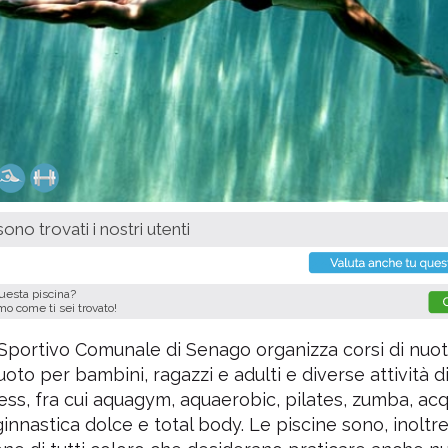
ono trovati i nostri utenti
questa piscina?
imo come ti sei trovato!
 Sportivo Comunale di Senago organizza corsi di nuo
uoto per bambini, ragazzi e adulti e diverse attività d
ess, fra cui aquagym, aquaerobic, pilates, zumba, ac
ginnastica dolce e total body. Le piscine sono, inoltre