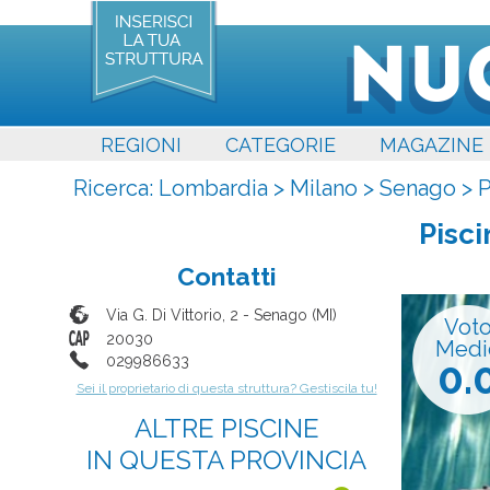
REGIONI
CATEGORIE
MAGAZINE
Ricerca:
Lombardia
>
Milano
>
Senago
>
P
Pisc
Contatti
Via G. Di Vittorio, 2
-
Senago
(
MI
)
Vot
20030
Medi
029986633
0.
Sei il proprietario di questa struttura? Gestiscila tu!
ALTRE PISCINE
IN QUESTA PROVINCIA