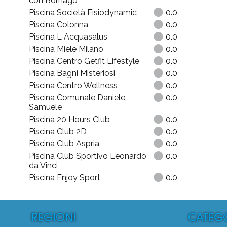
con Bornago
Piscina Società Fisiodynamic
0.0
Piscina Colonna
0.0
Piscina L Acquasalus
0.0
Piscina Miele Milano
0.0
Piscina Centro Getfit Lifestyle
0.0
Piscina Bagni Misteriosi
0.0
Piscina Centro Wellness
0.0
Piscina Comunale Daniele
0.0
Samuele
Piscina 20 Hours Club
0.0
Piscina Club 2D
0.0
Piscina Club Aspria
0.0
Piscina Club Sportivo Leonardo
0.0
da Vinci
Piscina Enjoy Sport
0.0