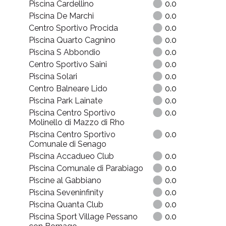
5
Piscina Cardellino
0.0
Piscina De Marchi
0.0
Centro Sportivo Procida
0.0
Piscina Quarto Cagnino
0.0
Piscina S Abbondio
0.0
Centro Sportivo Saini
0.0
Piscina Solari
0.0
Centro Balneare Lido
0.0
Piscina Park Lainate
0.0
Piscina Centro Sportivo
0.0
Molinello di Mazzo di Rho
Piscina Centro Sportivo
0.0
Comunale di Senago
Piscina Accadueo Club
0.0
Piscina Comunale di Parabiago
0.0
Piscine al Gabbiano
0.0
Piscina Seveninfinity
0.0
Piscina Quanta Club
0.0
Piscina Sport Village Pessano
0.0