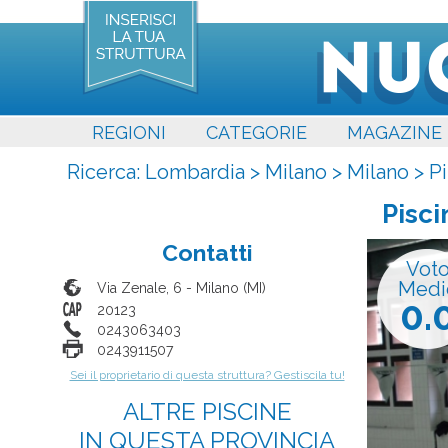
REGIONI
CATEGORIE
MAGAZINE
Ricerca:
Lombardia
>
Milano
>
Milano
>
Pi
Pisci
Contatti
Vot
Medi
Via Zenale, 6
-
Milano
(
MI
)
0.
20123
0243063403
0243911507
Sei il proprietario di questa struttura? Gestiscila tu!
ALTRE PISCINE
IN QUESTA PROVINCIA