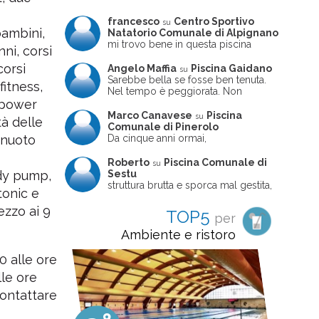
francesco
Centro Sportivo
su
bambini,
Natatorio Comunale di Alpignano
mi trovo bene in questa piscina
nni, corsi
corsi
Angelo Maffia
Piscina Gaidano
su
Sarebbe bella se fosse ben tenuta.
fitness,
Nel tempo è peggiorata. Non
sempre ben frequentata, un tizio che
, power
ne usciva insieme a me non ha
Marco Canavese
Piscina
su
tà delle
ritrovato le sue scarpe! Peccato
Comunale di Pinerolo
perché potrebbe essere un'ottima
Da cinque anni ormai,
 nuoto
struttura, ma è trascurata e
costantemente, ogni sabato
frequentata non magnificamente
pomeriggio trascorro cinque-sei ore
Roberto
Piscina Comunale di
su
in questa magnifica piscina con i miei
Sestu
ody pump,
due figli che sono letteralmente
struttura brutta e sporca mal gestita,
tonic e
cresciuti in acqua (Mounir ora ha 10
personalei ncompetente e davvero
anni e Leila 6): un po' in vasca
poco professionale. la sconsiglio a
ezzo ai 9
TOP5
per
piccola, un po' in vasca grande, negli
tutti coloro che amano le cose fatte
spazi riservati al nuoto libero,
seriamente poiché é tutto
Ambiente e ristoro
giochiamo, nuotiamo e facciamo
improvvisato
apnea insieme (sono stato assistente
0 alle ore
bagnanti ed istruttore di nuoto in
gioventù, ora lo faccio per loro
lle ore
come papà). Si tratta di una struttura
contattare
molto accogliente, pulita, bella,
gestita da personale di grande