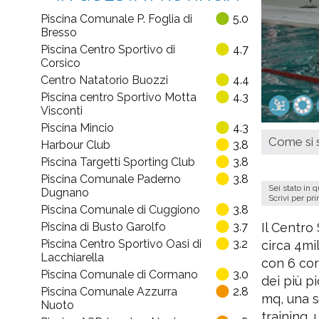
Piscina Comunale P. Foglia di
5.0
Bresso
Piscina Centro Sportivo di
4.7
Corsico
Centro Natatorio Buozzi
4.4
Piscina centro Sportivo Motta
4.3
Visconti
Piscina Mincio
4.3
Come si s
Harbour Club
3.8
Piscina Targetti Sporting Club
3.8
Piscina Comunale Paderno
3.8
Sei stato in 
Dugnano
Scrivi per pr
Piscina Comunale di Cuggiono
3.8
Piscina di Busto Garolfo
3.7
Il Centro
Piscina Centro Sportivo Oasi di
3.2
circa 4mi
Lacchiarella
con 6 cor
Piscina Comunale di Cormano
3.0
dei più p
Piscina Comunale Azzurra
2.8
mq, una sa
Nuoto
training, 