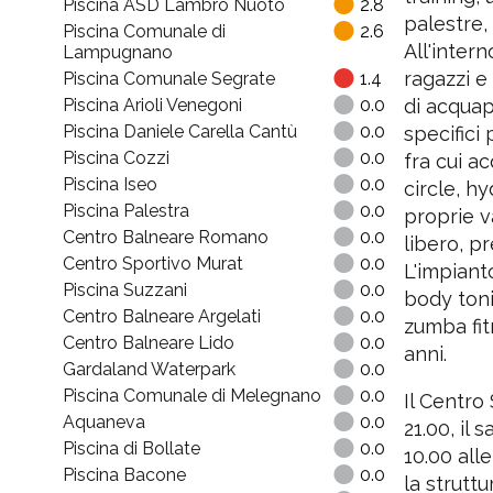
Piscina ASD Lambro Nuoto
2.8
palestre,
Piscina Comunale di
2.6
All'inter
Lampugnano
ragazzi e 
Piscina Comunale Segrate
1.4
Piscina Arioli Venegoni
0.0
di acquap
Piscina Daniele Carella Cantù
0.0
specifici
Piscina Cozzi
0.0
fra cui a
Piscina Iseo
0.0
circle, hy
Piscina Palestra
0.0
proprie v
Centro Balneare Romano
0.0
libero, pr
Centro Sportivo Murat
0.0
L'impiant
Piscina Suzzani
0.0
body toni
Centro Balneare Argelati
0.0
zumba fit
Centro Balneare Lido
0.0
anni.
Gardaland Waterpark
0.0
Piscina Comunale di Melegnano
0.0
Il Centro
Aquaneva
0.0
21.00, il
Piscina di Bollate
0.0
10.00 all
Piscina Bacone
0.0
la strutt