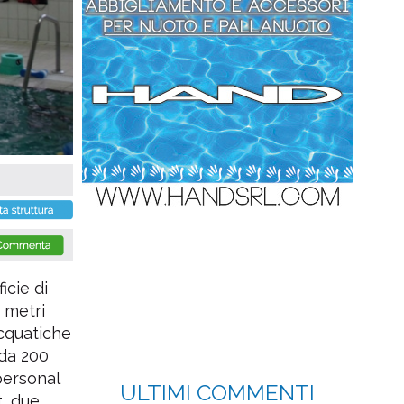
icie di
 metri
acquatiche
 da 200
 personal
ULTIMI COMMENTI
t, due