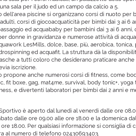
 una sala per il judo ed un campo da calcio a 5.
no dell'area piscine si organizzano corsi di nuoto per 
adulti, corsi di giocoacquaticità per bimbi dai 3 ai 6 a
assaggio ed acquababy per bambini dai 3 ai 6 anni, 
 per donne in gravidanza e numerose attività di acqua
cquawork LesMills, dolce, base, più, aerobica, tonica
drospinning ed acquafit. La struttura dà la disponibili
asche a tutti coloro che desiderano praticare anche
evia iscrizione.
o propone anche numerosi corsi di fitness, come b
c, fit boxe, gag, mat4me, survival, body tonic+, yoga 
ness, e divertenti laboratori per bimbi dai 2 anni e m
 Sportivo è aperto dal lunedì al venerdì dalle ore 08.0
 sabato dalle ore 09.00 alle ore 18.00 e la domenica da
e ore 18.00. Per qualsiasi informazione si consiglia di 
ura al numero di telefono 02430693403.