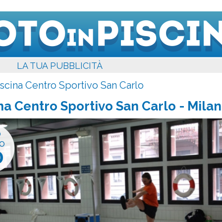
LA TUA PUBBLICITÀ
scina Centro Sportivo San Carlo
na Centro Sportivo San Carlo
- Milan
o
o
0