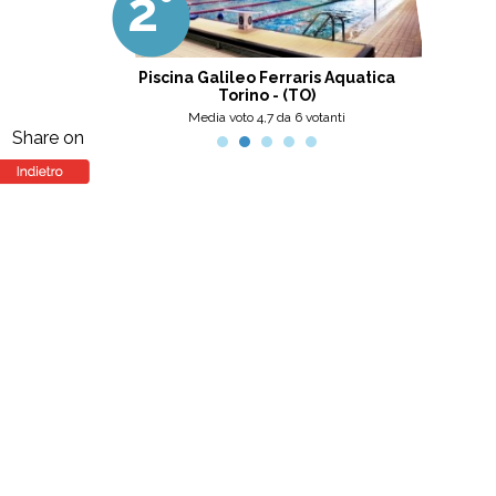
2°
3
professionalità, umanità e cortesia.
Ottima scelta, nel pinerolese il
meglio, secondo me.
tini
Piscina Galileo Ferraris Aquatica
Centro
Torino - (TO)
nti
Media voto 4,7 da 6 votanti
Share on