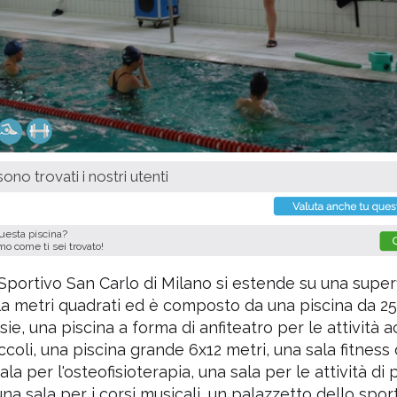
ono trovati i nostri utenti
questa piscina?
imo come ti sei trovato!
 Sportivo San Carlo di Milano si estende su una superf
la metri quadrati ed è composto da una piscina da 25
sie, una piscina a forma di anfiteatro per le attività 
iccoli, una piscina grande 6x12 metri, una sala fitness
la per l'osteofisioterapia, una sala per le attività di
una sala per i corsi musicali, un palazzetto dello spor