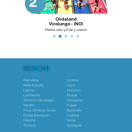
2°
3°
Ottima scelta, nel pinerolese il
meglio, secondo me.
ni
Ondaland
Centro N
Vicolungo - (NO)
Mo
Media voto 4,6 da 5 votanti
Piemonte
Umbria
Valle d'Aosta
Lazio
Liguria
Abruzzo
Lombardia
Molise
Trentino Alto Adige
Campania
Veneto
Puglia
Friuli Venezia Giulia
Basilicata
Emilia Romagna
Calabria
Marche
Sicilia
Toscana
Sardegna