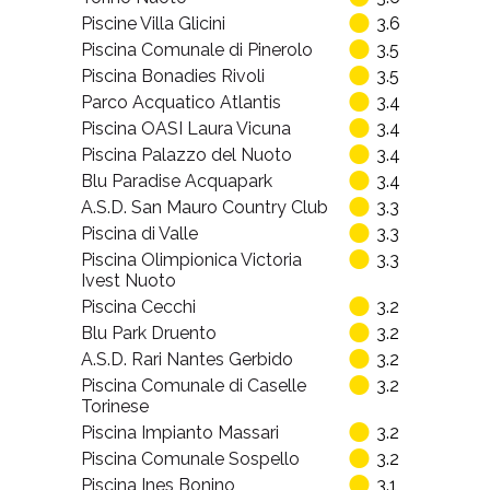
Piscine Villa Glicini
3.6
Piscina Comunale di Pinerolo
3.5
Piscina Bonadies Rivoli
3.5
Parco Acquatico Atlantis
3.4
Piscina OASI Laura Vicuna
3.4
Piscina Palazzo del Nuoto
3.4
Blu Paradise Acquapark
3.4
A.S.D. San Mauro Country Club
3.3
Piscina di Valle
3.3
Piscina Olimpionica Victoria
3.3
Ivest Nuoto
Piscina Cecchi
3.2
Blu Park Druento
3.2
A.S.D. Rari Nantes Gerbido
3.2
Piscina Comunale di Caselle
3.2
Torinese
Piscina Impianto Massari
3.2
Piscina Comunale Sospello
3.2
Piscina Ines Bonino
3.1