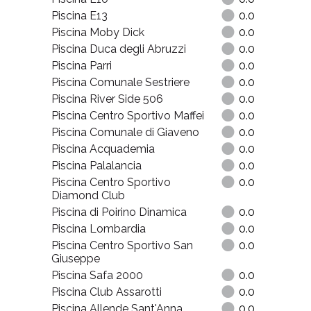
Piscina E13
0.0
Piscina Moby Dick
0.0
Piscina Duca degli Abruzzi
0.0
Piscina Parri
0.0
Piscina Comunale Sestriere
0.0
Piscina River Side 506
0.0
Piscina Centro Sportivo Maffei
0.0
Piscina Comunale di Giaveno
0.0
Piscina Acquademia
0.0
Piscina Palalancia
0.0
Piscina Centro Sportivo
0.0
Diamond Club
Piscina di Poirino Dinamica
0.0
Piscina Lombardia
0.0
Piscina Centro Sportivo San
0.0
Giuseppe
Piscina Safa 2000
0.0
Piscina Club Assarotti
0.0
Piscina Allende Sant'Anna
0.0