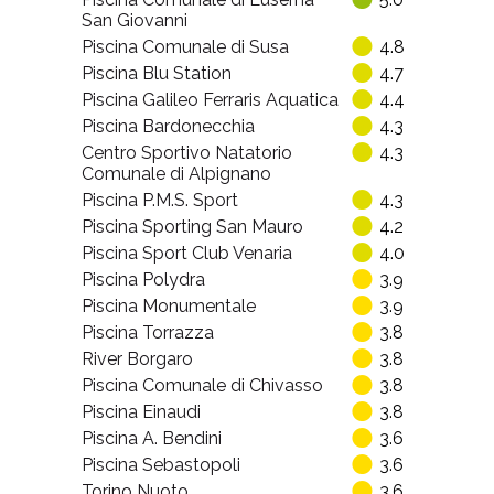
San Giovanni
Piscina Comunale di Susa
4.8
Piscina Blu Station
4.7
Piscina Galileo Ferraris Aquatica
4.4
Piscina Bardonecchia
4.3
Centro Sportivo Natatorio
4.3
Comunale di Alpignano
Piscina P.M.S. Sport
4.3
Piscina Sporting San Mauro
4.2
Piscina Sport Club Venaria
4.0
Piscina Polydra
3.9
Piscina Monumentale
3.9
Piscina Torrazza
3.8
River Borgaro
3.8
Piscina Comunale di Chivasso
3.8
Piscina Einaudi
3.8
Piscina A. Bendini
3.6
Piscina Sebastopoli
3.6
Torino Nuoto
3.6