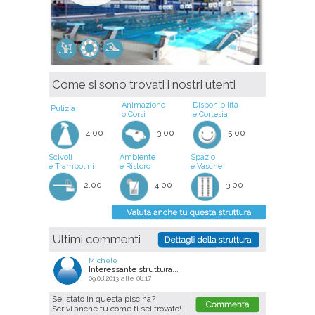
Come si sono trovati i nostri utenti
Animazione
Disponibilità
Pulizia
o Corsi
e Cortesia
4.00
3.00
5.00
Scivoli
Ambiente
Spazio
e Trampolini
e Ristoro
e Vasche
2.00
4.00
3.00
Ultimi commenti
Michele
Interessante struttura...
09.08.2013 alle 08.17
Sei stato in questa piscina?
Scrivi anche tu come ti sei trovato!