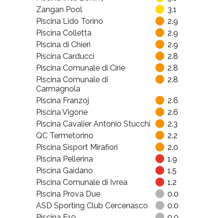
Zangan Pool
3.1
Piscina Lido Torino
2.9
Piscina Colletta
2.9
Piscina di Chieri
2.9
Piscina Carducci
2.8
Piscina Comunale di Ciriè
2.8
Piscina Comunale di
2.8
Carmagnola
Piscina Franzoj
2.6
Piscina Vigone
2.6
Piscina Cavalier Antonio Stucchi
2.3
QC Termetorino
2.2
Piscina Sisport Mirafiori
2.0
Piscina Pellerina
1.9
Piscina Gaidano
1.5
Piscina Comunale di Ivrea
1.2
Piscina Prova Due
0.0
ASD Sporting Club Cercenasco
0.0
Piscina E10
0.0