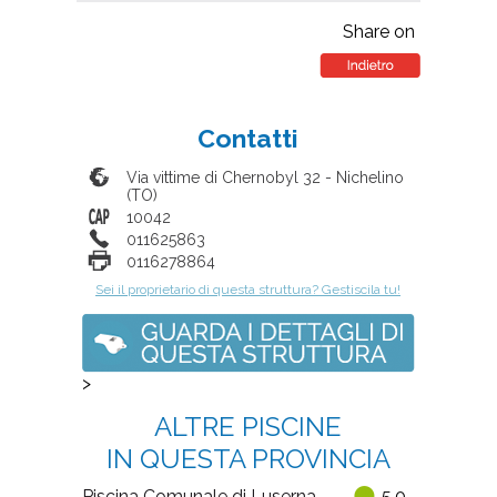
Share on
Contatti
Via vittime di Chernobyl 32
-
Nichelino
(
TO
)
10042
011625863
0116278864
Sei il proprietario di questa struttura? Gestiscila tu!
>
ALTRE PISCINE
IN QUESTA PROVINCIA
Piscina Comunale di Luserna
5.0