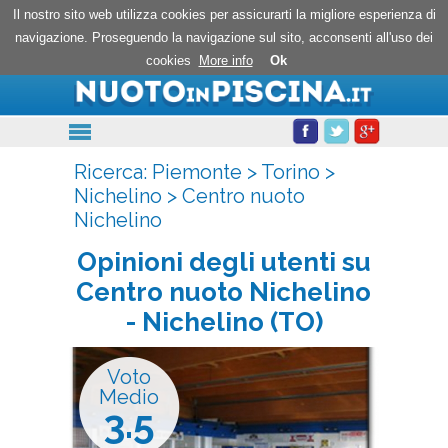
Centro nuoto Nichelino: opinioni degli utenti
Il nostro sito web utilizza cookies per assicurarti la migliore esperienza di
navigazione. Proseguendo la navigazione sul sito, acconsenti all'uso dei
cookies
More info
Ok
Ricerca:
Piemonte
>
Torino
>
Nichelino
>
Centro nuoto
Nichelino
Opinioni degli utenti su
Centro nuoto Nichelino
- Nichelino (TO)
Voto
Medio
3.5