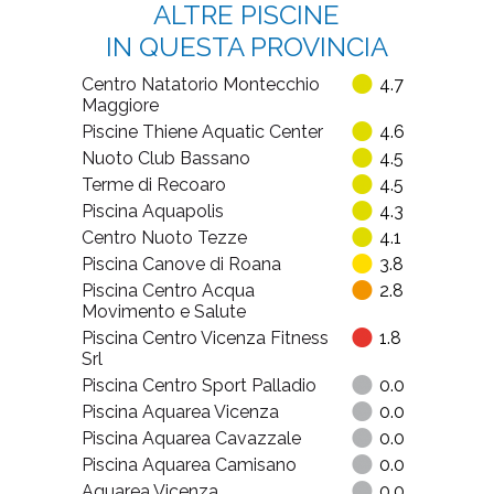
ALTRE PISCINE
IN QUESTA PROVINCIA
Centro Natatorio Montecchio
4.7
Maggiore
Piscine Thiene Aquatic Center
4.6
Nuoto Club Bassano
4.5
Terme di Recoaro
4.5
Piscina Aquapolis
4.3
Centro Nuoto Tezze
4.1
Piscina Canove di Roana
3.8
Piscina Centro Acqua
2.8
Movimento e Salute
Piscina Centro Vicenza Fitness
1.8
Srl
Piscina Centro Sport Palladio
0.0
Piscina Aquarea Vicenza
0.0
Piscina Aquarea Cavazzale
0.0
Piscina Aquarea Camisano
0.0
Aquarea Vicenza
0.0