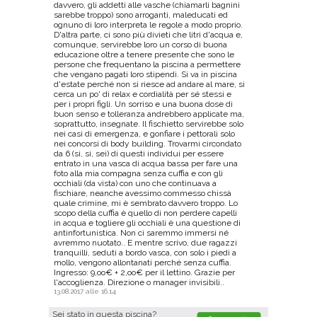
davvero, gli addetti alle vasche (chiamarli bagnini
sarebbe troppo) sono arroganti, maleducati ed
ognuno di loro interpreta le regole a modo proprio.
D'altra parte, ci sono più divieti che litri d'acqua e,
comunque, servirebbe loro un corso di buona
educazione oltre a tenere presente che sono le
persone che frequentano la piscina a permettere
che vengano pagati loro stipendi. Si va in piscina
d'estate perché non si riesce ad andare al mare, si
cerca un po' di relax e cordialità per sé stessi e
per i propri figli. Un sorriso e una buona dose di
buon senso e tolleranza andrebbero applicate ma,
soprattutto, insegnate. Il fischietto servirebbe solo
nei casi di emergenza, e gonfiare i pettorali solo
nei concorsi di body building. Trovarmi circondato
da 6 (si, si, sei) di questi individui per essere
entrato in una vasca di acqua bassa per fare una
foto alla mia compagna senza cuffia e con gli
occhiali (da vista) con uno che continuava a
fischiare, neanche avessimo commesso chissà
quale crimine, mi è sembrato davvero troppo. Lo
scopo della cuffia è quello di non perdere capelli
in acqua e togliere gli occhiali è una questione di
antinfortunistica. Non ci saremmo immersi né
avremmo nuotato.. E mentre scrivo, due ragazzi
tranquilli, seduti a bordo vasca, con solo i piedi a
mollo, vengono allontanati perché senza cuffia.
Ingresso: 9,oo€ + 2,oo€ per il lettino. Grazie per
l'accoglienza. Direzione o manager invisibili..
13.08.2017 alle 16.14
Sei stato in questa piscina?