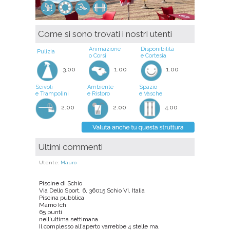
Come si sono trovati i nostri utenti
Animazione
Disponibilità
Pulizia
o Corsi
e Cortesia
3.00
1.00
1.00
Scivoli
Ambiente
Spazio
e Trampolini
e Ristoro
e Vasche
2.00
2.00
4.00
Ultimi commenti
Utente:
Mauro
Piscine di Schio
Via Dello Sport, 6, 36015 Schio VI, Italia
Piscina pubblica
Mamo Ich
65 punti
nell'ultima settimana
Il complesso all'aperto varrebbe 4 stelle ma,