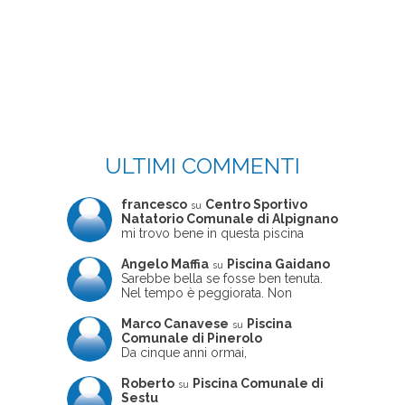
ULTIMI COMMENTI
francesco
Centro Sportivo
su
Natatorio Comunale di Alpignano
mi trovo bene in questa piscina
Angelo Maffia
Piscina Gaidano
su
Sarebbe bella se fosse ben tenuta.
Nel tempo è peggiorata. Non
sempre ben frequentata, un tizio che
ne usciva insieme a me non ha
Marco Canavese
Piscina
su
ritrovato le sue scarpe! Peccato
Comunale di Pinerolo
perché potrebbe essere un'ottima
Da cinque anni ormai,
struttura, ma è trascurata e
costantemente, ogni sabato
frequentata non magnificamente
pomeriggio trascorro cinque-sei ore
Roberto
Piscina Comunale di
su
in questa magnifica piscina con i miei
Sestu