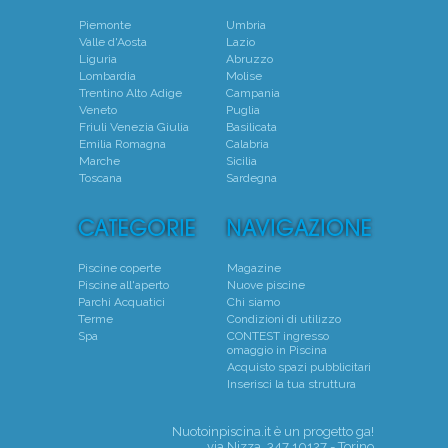
Piemonte
Umbria
Valle d'Aosta
Lazio
Liguria
Abruzzo
Lombardia
Molise
Trentino Alto Adige
Campania
Veneto
Puglia
Friuli Venezia Giulia
Basilicata
Emilia Romagna
Calabria
Marche
Sicilia
Toscana
Sardegna
Piscine coperte
Magazine
Piscine all'aperto
Nuove piscine
Parchi Acquatici
Chi siamo
Terme
Condizioni di utilizzo
Spa
CONTEST ingresso
omaggio in Piscina
Acquisto spazi pubblicitari
Inserisci la tua struttura
Nuotoinpiscina.it è un progetto
ga!
via Nizza, 347 10127 - Torino