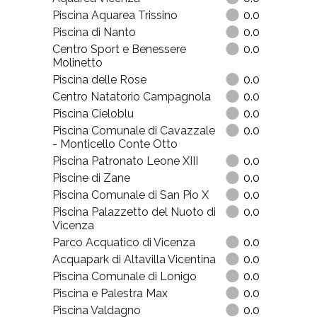
Piscina Aquarea Trissino
0.0
Piscina di Nanto
0.0
Centro Sport e Benessere
0.0
Molinetto
Piscina delle Rose
0.0
Centro Natatorio Campagnola
0.0
Piscina Cieloblu
0.0
Piscina Comunale di Cavazzale
0.0
- Monticello Conte Otto
Piscina Patronato Leone XIII
0.0
Piscine di Zane
0.0
Piscina Comunale di San Pio X
0.0
Piscina Palazzetto del Nuoto di
0.0
Vicenza
Parco Acquatico di Vicenza
0.0
Acquapark di Altavilla Vicentina
0.0
Piscina Comunale di Lonigo
0.0
Piscina e Palestra Max
0.0
Piscina Valdagno
0.0