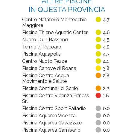
ALTRE PISCINE
IN QUESTA PROVINCIA
Centro Natatorio Montecchio
4.7
Maggiore
Piscine Thiene Aquatic Center
4.6
Nuoto Club Bassano
4.5
Terme di Recoaro
4.5
Piscina Aquapolis
4.3
Centro Nuoto Tezze
4.1
Piscina Canove di Roana
3.8
Piscina Centro Acqua
2.8
Movimento e Salute
Piscine Comunali di Schio
2.2
Piscina Centro Vicenza Fitness
1.8
Srl
Piscina Centro Sport Palladio
0.0
Piscina Aquarea Vicenza
0.0
Piscina Aquarea Cavazzale
0.0
Piscina Aquarea Camisano
0.0