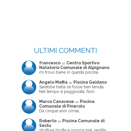
ULTIMI COMMENTI
francesco
Centro Sportivo
su
Natatorio Comunale di Alpignano
mi trovo bene in questa piscina
Angelo Maffia
Piscina Gaidano
su
Sarebbe bella se fosse ben tenuta.
Nel tempo è peggiorata. Non
sempre ben frequentata, un tizio che
ne usciva insieme a me non ha
Marco Canavese
Piscina
su
ritrovato le sue scarpe! Peccato
Comunale di Pinerolo
perché potrebbe essere un'ottima
Da cinque anni ormai,
struttura, ma è trascurata e
costantemente, ogni sabato
frequentata non magnificamente
pomeriggio trascorro cinque-sei ore
Roberto
Piscina Comunale di
su
in questa magnifica piscina con i miei
Sestu
due figli che sono letteralmente
struttura brutta e sporca mal gestita,