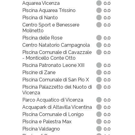
Aquarea Vicenza
0.0
Piscina Aquarea Trissino
0.0
Piscina di Nanto
0.0
Centro Sport e Benessere
0.0
Molinetto
Piscina delle Rose
0.0
Centro Natatorio Campagnola
0.0
Piscina Comunale di Cavazzale
0.0
- Monticello Conte Otto
Piscina Patronato Leone XIII
0.0
Piscine di Zane
0.0
Piscina Comunale di San Pio X
0.0
Piscina Palazzetto del Nuoto di
0.0
Vicenza
Parco Acquatico di Vicenza
0.0
Acquapark di Altavilla Vicentina
0.0
Piscina Comunale di Lonigo
0.0
Piscina e Palestra Max
0.0
Piscina Valdagno
0.0