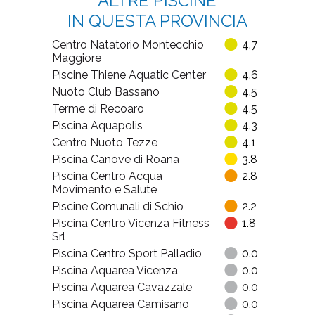
ALTRE PISCINE
IN QUESTA PROVINCIA
Centro Natatorio Montecchio
4.7
Maggiore
Piscine Thiene Aquatic Center
4.6
Nuoto Club Bassano
4.5
Terme di Recoaro
4.5
Piscina Aquapolis
4.3
Centro Nuoto Tezze
4.1
Piscina Canove di Roana
3.8
Piscina Centro Acqua
2.8
Movimento e Salute
Piscine Comunali di Schio
2.2
Piscina Centro Vicenza Fitness
1.8
Srl
Piscina Centro Sport Palladio
0.0
Piscina Aquarea Vicenza
0.0
Piscina Aquarea Cavazzale
0.0
Piscina Aquarea Camisano
0.0