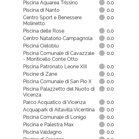
Piscina Aquarea Trissino
0.0
Piscina di Nanto
0.0
Centro Sport e Benessere
0.0
Molinetto
Piscina delle Rose
0.0
Centro Natatorio Campagnola
0.0
Piscina Cieloblu
0.0
Piscina Comunale di Cavazzale
0.0
- Monticello Conte Otto
Piscina Patronato Leone XIII
0.0
Piscine di Zane
0.0
Piscina Comunale di San Pio X
0.0
Piscina Palazzetto del Nuoto di
0.0
Vicenza
Parco Acquatico di Vicenza
0.0
Acquapark di Altavilla Vicentina
0.0
Piscina Comunale di Lonigo
0.0
Piscina e Palestra Max
0.0
Piscina Valdagno
0.0