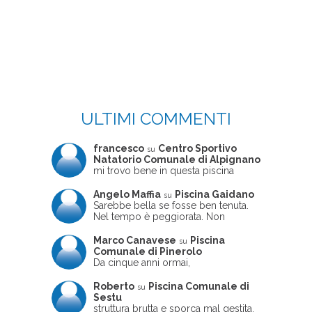
ULTIMI COMMENTI
francesco
Centro Sportivo
su
Natatorio Comunale di Alpignano
mi trovo bene in questa piscina
Angelo Maffia
Piscina Gaidano
su
Sarebbe bella se fosse ben tenuta.
Nel tempo è peggiorata. Non
sempre ben frequentata, un tizio che
ne usciva insieme a me non ha
Marco Canavese
Piscina
su
ritrovato le sue scarpe! Peccato
Comunale di Pinerolo
perché potrebbe essere un'ottima
Da cinque anni ormai,
struttura, ma è trascurata e
costantemente, ogni sabato
frequentata non magnificamente
pomeriggio trascorro cinque-sei ore
Roberto
Piscina Comunale di
su
in questa magnifica piscina con i miei
Sestu
due figli che sono letteralmente
struttura brutta e sporca mal gestita,