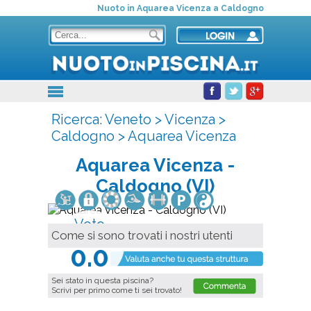
Nuoto in Aquarea Vicenza a Caldogno
Ricerca:
Veneto
>
Vicenza
>
Caldogno
>
Aquarea Vicenza
Aquarea Vicenza
-
Caldogno (VI)
Voto
Come si sono trovati i nostri utenti
Medio
0.0
Sei stato in questa piscina?
Scrivi per primo come ti sei trovato!