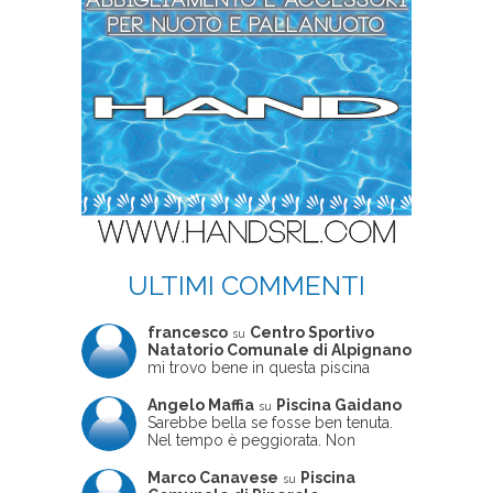
ULTIMI COMMENTI
francesco
Centro Sportivo
su
Natatorio Comunale di Alpignano
mi trovo bene in questa piscina
Angelo Maffia
Piscina Gaidano
su
Sarebbe bella se fosse ben tenuta.
Nel tempo è peggiorata. Non
sempre ben frequentata, un tizio che
ne usciva insieme a me non ha
Marco Canavese
Piscina
su
ritrovato le sue scarpe! Peccato