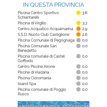
IN QUESTA PROVINCIA
Piscina Centro Sportivo
3.6
Schiantarelli
Piscina di Virgilio
3.3
Centro Acquatico Acquamarina
2.9
S.S.D. Nuoto Club Castiglione
2.6
Piscina Comunale di Pegognaga
0.0
Piscina Comunale San
0.0
Benedetto
Piscina comunale di Castel
0.0
Goffredo
Centro Piscine Airone
0.0
Piscine di Viadana
0.0
Piscina Cloromania
0.0
Island Spa
0.0
Piscina comunale di Poggio
0.0
Rusco