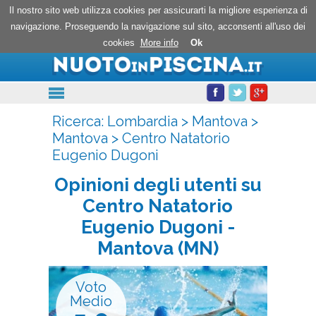
Centro Natatorio Eugenio Dugoni: opinioni degli
Il nostro sito web utilizza cookies per assicurarti la migliore esperienza di
utenti
navigazione. Proseguendo la navigazione sul sito, acconsenti all'uso dei
cookies
More info
Ok
Ricerca:
Lombardia
>
Mantova
>
Mantova
>
Centro Natatorio
Eugenio Dugoni
Opinioni degli utenti su
Centro Natatorio
Eugenio Dugoni
-
Mantova (MN)
Voto
Medio