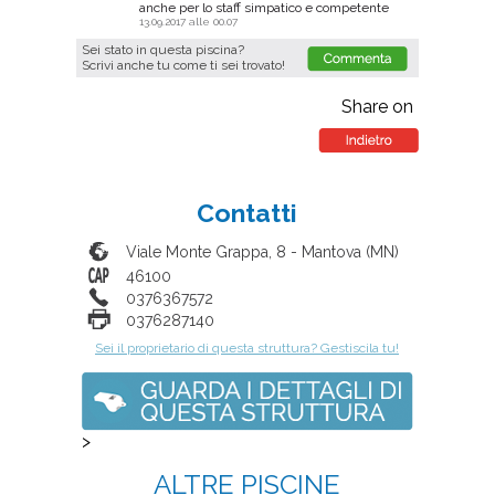
anche per lo staff simpatico e competente
13.09.2017 alle 00.07
Sei stato in questa piscina?
Scrivi anche tu come ti sei trovato!
Share on
Contatti
Viale Monte Grappa, 8
-
Mantova
(
MN
)
46100
0376367572
0376287140
Sei il proprietario di questa struttura? Gestiscila tu!
>
ALTRE PISCINE