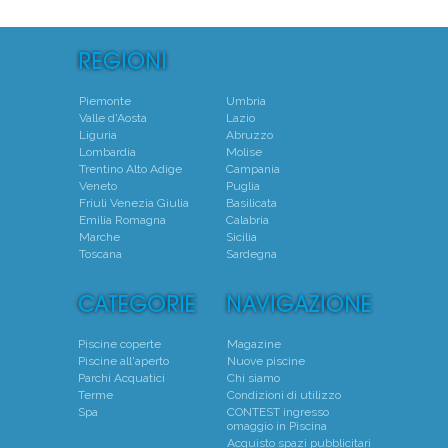
Piemonte
Umbria
Valle d'Aosta
Lazio
Liguria
Abruzzo
Lombardia
Molise
Trentino Alto Adige
Campania
Veneto
Puglia
Friuli Venezia Giulia
Basilicata
Emilia Romagna
Calabria
Marche
Sicilia
Toscana
Sardegna
Piscine coperte
Magazine
Piscine all'aperto
Nuove piscine
Parchi Acquatici
Chi siamo
Terme
Condizioni di utilizzo
Spa
CONTEST ingresso
omaggio in Piscina
Acquisto spazi pubblicitari