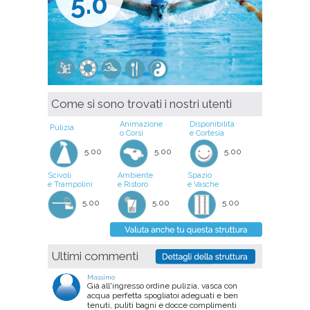
5.0
Come si sono trovati i nostri utenti
Animazione
Disponibilità
Pulizia
o Corsi
e Cortesia
5.00
5.00
5.00
Scivoli
Ambiente
Spazio
e Trampolini
e Ristoro
e Vasche
5.00
5.00
5.00
Ultimi commenti
Massimo
Già all'ingresso ordine pulizia, vasca con
acqua perfetta spogliatoi adeguati e ben
tenuti, puliti bagni e docce complimenti