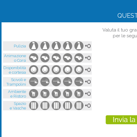
QUES
Valuta il tuo gr
per le segu
+0
Pulizia
Animazione
+0
o Corsi
Disponibilità
+0
e cortesia
Scivoli e
+0
Trampolini
Ambiente
+0
e Ristoro
Spazio
+0
e Vasche