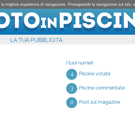
rti la migliore esperienza di navigazione. Proseguendo la navigazione sul sito,
LA TUA PUBBLICITÀ
I tuoi numeri
4
Piscine votate
3
Piscine commentate
0
Post sul magazine