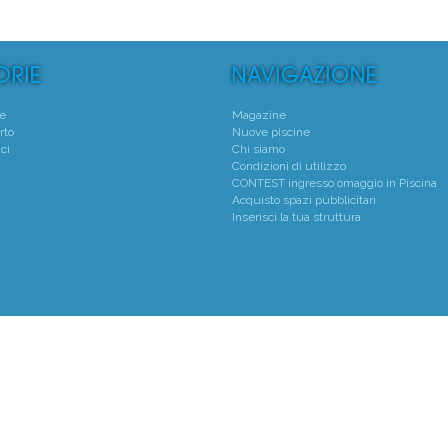
te
Magazine
rto
Nuove piscine
ci
Chi siamo
Condizioni di utilizzo
CONTEST ingresso omaggio in Piscina
Acquisto spazi pubblicitari
Inserisci la tua struttura