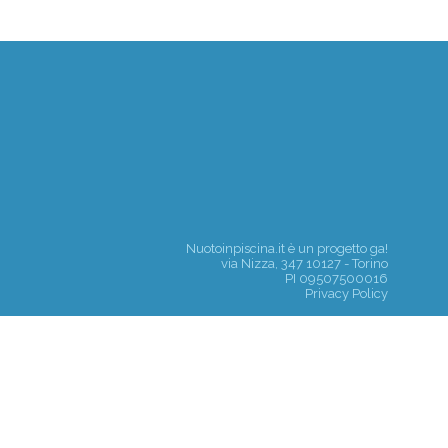
Nuotoinpiscina.it è un progetto
ga!
via Nizza, 347 10127 - Torino
PI 09507500016
Privacy Policy