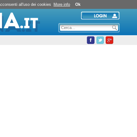
Nuoto in piscina
 acconsenti all'uso dei cookies
More info
Ok