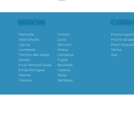
Piemonte
Umbria
Piscine coper
Valle d'Aosta
Lazio
Piscine all'ape
Liguria
Abruzzo
Parchi Acquati
Lombardia
Molise
Terme
Trentino Alto Adige
Campania
Spa
Veneto
Puglia
Friuli Venezia Giulia
Basilicata
Emilia Romagna
Calabria
Marche
Sicilia
Toscana
Sardegna