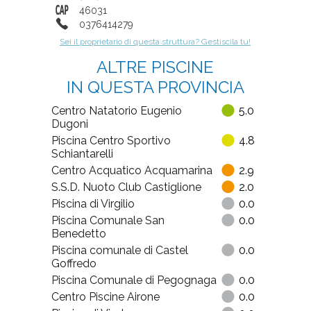
46031
0376414279
Sei il proprietario di questa struttura? Gestiscila tu!
ALTRE PISCINE
IN QUESTA PROVINCIA
Centro Natatorio Eugenio
5.0
Dugoni
Piscina Centro Sportivo
4.8
Schiantarelli
Centro Acquatico Acquamarina
2.9
S.S.D. Nuoto Club Castiglione
2.0
Piscina di Virgilio
0.0
Piscina Comunale San
0.0
Benedetto
Piscina comunale di Castel
0.0
Goffredo
Piscina Comunale di Pegognaga
0.0
Centro Piscine Airone
0.0