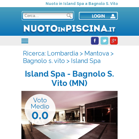
Nuoto in Island Spa a Bagnolo S. Vito
Ricerca:
Lombardia
>
Mantova
>
Bagnolo s. vito
>
Island Spa
Island Spa
- Bagnolo S.
Vito (MN)
Voto
Medio
0.0