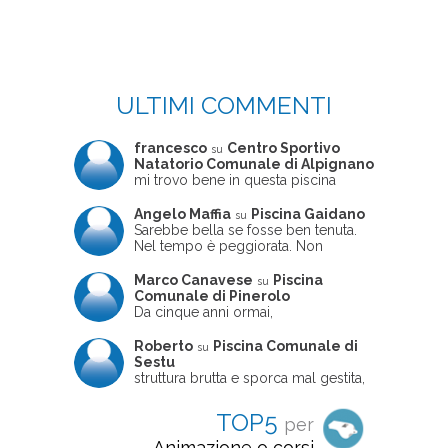
ULTIMI COMMENTI
francesco
Centro Sportivo
su
Natatorio Comunale di Alpignano
mi trovo bene in questa piscina
Angelo Maffia
Piscina Gaidano
su
Sarebbe bella se fosse ben tenuta.
Nel tempo è peggiorata. Non
sempre ben frequentata, un tizio che
ne usciva insieme a me non ha
Marco Canavese
Piscina
su
ritrovato le sue scarpe! Peccato
Comunale di Pinerolo
perché potrebbe essere un'ottima
Da cinque anni ormai,
struttura, ma è trascurata e
costantemente, ogni sabato
frequentata non magnificamente
pomeriggio trascorro cinque-sei ore
Roberto
Piscina Comunale di
su
in questa magnifica piscina con i miei
Sestu
due figli che sono letteralmente
struttura brutta e sporca mal gestita,
cresciuti in acqua (Mounir ora ha 10
personalei ncompetente e davvero
anni e Leila 6): un po' in vasca
poco professionale. la sconsiglio a
TOP5
per
piccola, un po' in vasca grande, negli
tutti coloro che amano le cose fatte
spazi riservati al nuoto libero,
seriamente poiché é tutto
Animazione o corsi