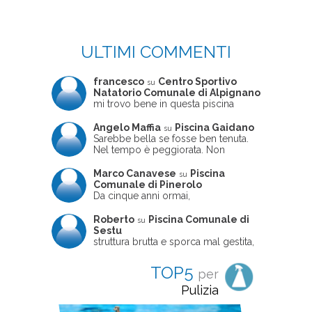
ULTIMI COMMENTI
francesco
Centro Sportivo
su
Natatorio Comunale di Alpignano
mi trovo bene in questa piscina
Angelo Maffia
Piscina Gaidano
su
Sarebbe bella se fosse ben tenuta.
Nel tempo è peggiorata. Non
sempre ben frequentata, un tizio che
ne usciva insieme a me non ha
Marco Canavese
Piscina
su
ritrovato le sue scarpe! Peccato
Comunale di Pinerolo
perché potrebbe essere un'ottima
Da cinque anni ormai,
struttura, ma è trascurata e
costantemente, ogni sabato
frequentata non magnificamente
pomeriggio trascorro cinque-sei ore
Roberto
Piscina Comunale di
su
in questa magnifica piscina con i miei
Sestu
due figli che sono letteralmente
struttura brutta e sporca mal gestita,
cresciuti in acqua (Mounir ora ha 10
personalei ncompetente e davvero
anni e Leila 6): un po' in vasca
poco professionale. la sconsiglio a
TOP5
per
piccola, un po' in vasca grande, negli
tutti coloro che amano le cose fatte
spazi riservati al nuoto libero,
seriamente poiché é tutto
Pulizia
giochiamo, nuotiamo e facciamo
improvvisato
apnea insieme (sono stato assistente